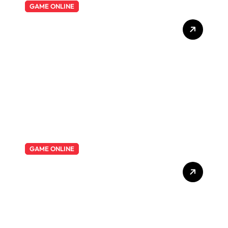
GAME ONLINE
Menguraikan Misteri
Rakyat4D: kemenangan
yang signifikan Togel Online
di Internet yang sangat
Bergairah
GAME ONLINE
Legenda dan Kenyataan
tentang Permainan Poker Di
Internet