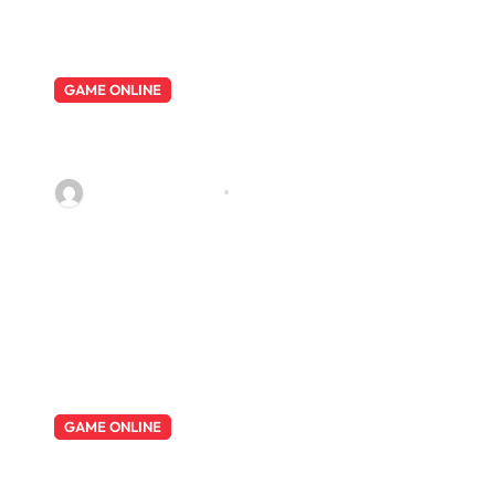
GAME ONLINE
Menguraikan Misteri Rakyat4D:
kemenangan yang signifikan
Togel Online di Internet yang
fOT8EJXjf0m8ov5
Jul 28, 2026
sangat Bergairah
GAME ONLINE
Legenda dan Kenyataan tentang
Permainan Poker Di Internet