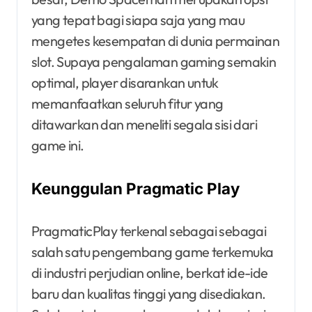
yang tepat bagi siapa saja yang mau
mengetes kesempatan di dunia permainan
slot. Supaya pengalaman gaming semakin
optimal, player disarankan untuk
memanfaatkan seluruh fitur yang
ditawarkan dan meneliti segala sisi dari
game ini.
Keunggulan Pragmatic Play
PragmaticPlay terkenal sebagai sebagai
salah satu pengembang game terkemuka
di industri perjudian online, berkat ide-ide
baru dan kualitas tinggi yang disediakan.