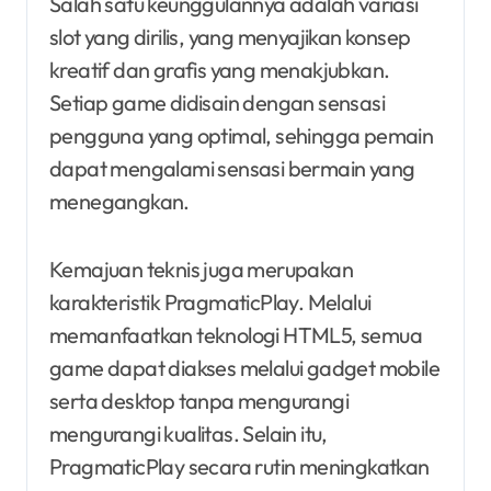
Salah satu keunggulannya adalah variasi
slot yang dirilis, yang menyajikan konsep
kreatif dan grafis yang menakjubkan.
Setiap game didisain dengan sensasi
pengguna yang optimal, sehingga pemain
dapat mengalami sensasi bermain yang
menegangkan.
Kemajuan teknis juga merupakan
karakteristik PragmaticPlay. Melalui
memanfaatkan teknologi HTML5, semua
game dapat diakses melalui gadget mobile
serta desktop tanpa mengurangi
mengurangi kualitas. Selain itu,
PragmaticPlay secara rutin meningkatkan