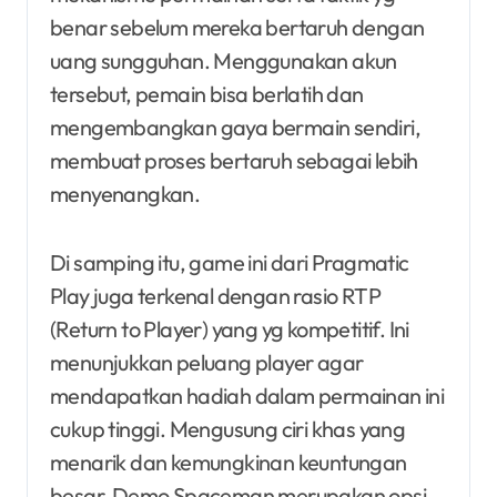
benar sebelum mereka bertaruh dengan
uang sungguhan. Menggunakan akun
tersebut, pemain bisa berlatih dan
mengembangkan gaya bermain sendiri,
membuat proses bertaruh sebagai lebih
menyenangkan.
Di samping itu, game ini dari Pragmatic
Play juga terkenal dengan rasio RTP
(Return to Player) yang yg kompetitif. Ini
menunjukkan peluang player agar
mendapatkan hadiah dalam permainan ini
cukup tinggi. Mengusung ciri khas yang
menarik dan kemungkinan keuntungan
besar, Demo Spaceman merupakan opsi