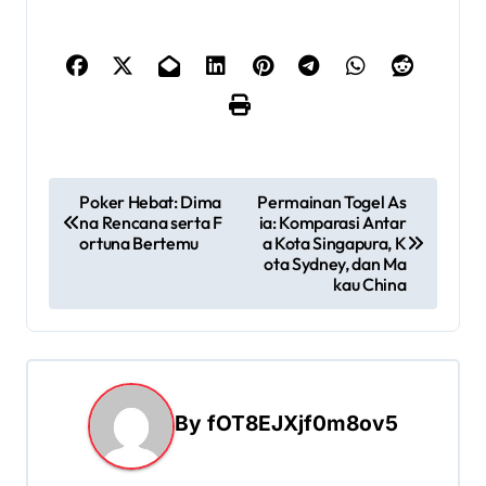
P
Poker Hebat: Dima
Permainan Togel As
na Rencana serta F
ia: Komparasi Antar
o
ortuna Bertemu
a Kota Singapura, K
s
ota Sydney, dan Ma
kau China
t
n
a
v
By
fOT8EJXjf0m8ov5
i
g