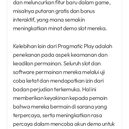
dan meluncurkan fitur baru dalam game,
misalnya putaran gratis dan bonus
interaktif, yang mana semakin
meningkatkan minat demo slot mereka.
Kelebihan lain dari Pragmatic Play adalah
penekanan pada aspek keamanan dan
keadilan permainan. Seluruh slot dan
software permainan mereka melalui uji
coba ketat dan mendapatkan izin dari
badan perjudian terkemuka. Hal ini
memberikan keyakinan kepada pemain
bahwa mereka bermain di sarana yang
terpercaya, serta meningkatkan rasa
percaya dalam mencoba akun demo untuk