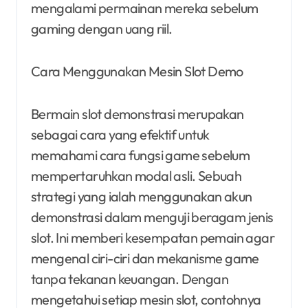
mengalami permainan mereka sebelum
gaming dengan uang riil.
Cara Menggunakan Mesin Slot Demo
Bermain slot demonstrasi merupakan
sebagai cara yang efektif untuk
memahami cara fungsi game sebelum
mempertaruhkan modal asli. Sebuah
strategi yang ialah menggunakan akun
demonstrasi dalam menguji beragam jenis
slot. Ini memberi kesempatan pemain agar
mengenal ciri-ciri dan mekanisme game
tanpa tekanan keuangan. Dengan
mengetahui setiap mesin slot, contohnya