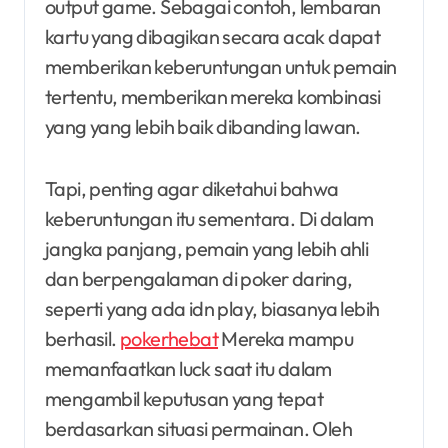
output game. Sebagai contoh, lembaran
kartu yang dibagikan secara acak dapat
memberikan keberuntungan untuk pemain
tertentu, memberikan mereka kombinasi
yang yang lebih baik dibanding lawan.
Tapi, penting agar diketahui bahwa
keberuntungan itu sementara. Di dalam
jangka panjang, pemain yang lebih ahli
dan berpengalaman di poker daring,
seperti yang ada idn play, biasanya lebih
berhasil.
pokerhebat
Mereka mampu
memanfaatkan luck saat itu dalam
mengambil keputusan yang tepat
berdasarkan situasi permainan. Oleh