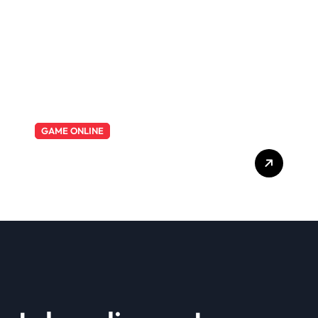
GAME ONLINE
Rubah4d: Panduan
Lengkap untuk Pemula