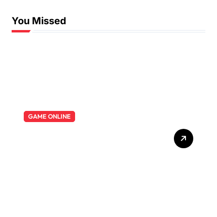
You Missed
GAME ONLINE
Mengenal Lebih Dekat
Rubah 4D dan Maknanya