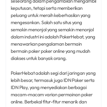
seseorang dalam pengambilan mengambil
keputusan, tetapi serta memberikan
peluang untuk meraih keberhasilan yang
mengesankan. Salah satu situs yang
semakin menonjol yang semakin menonjol
dalam industri ini adalah PokerHebat, yang
menawarkan pengalaman bermain
bermain poker poker online yang mudah
diakses untuk banyak orang.
PokerHebat adalah segi dari jaringan yang
lebih besar, termasuk juga IDN Poker serta
IDN Play, yang menyediakan berbagai
macam-macam varian permainan poker
online. Berbekal fitur-fitur menarik dan