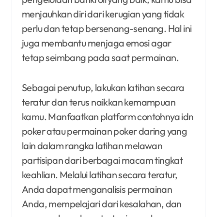
menjauhkan diri dari kerugian yang tidak
perlu dan tetap bersenang-senang. Hal ini
juga membantu menjaga emosi agar
tetap seimbang pada saat permainan.
Sebagai penutup, lakukan latihan secara
teratur dan terus naikkan kemampuan
kamu. Manfaatkan platform contohnya idn
poker atau permainan poker daring yang
lain dalam rangka latihan melawan
partisipan dari berbagai macam tingkat
keahlian. Melalui latihan secara teratur,
Anda dapat menganalisis permainan
Anda, mempelajari dari kesalahan, dan