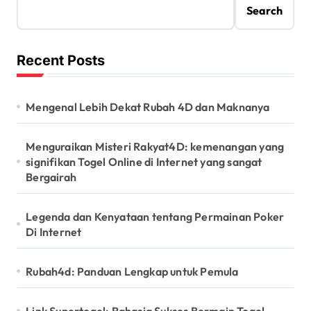
Search
Recent Posts
Mengenal Lebih Dekat Rubah 4D dan Maknanya
Menguraikan Misteri Rakyat4D: kemenangan yang
signifikan Togel Online di Internet yang sangat
Bergairah
Legenda dan Kenyataan tentang Permainan Poker
Di Internet
Rubah4d: Panduan Lengkap untuk Pemula
Link Supertogel: Rahasia Sukses Bermain Togel