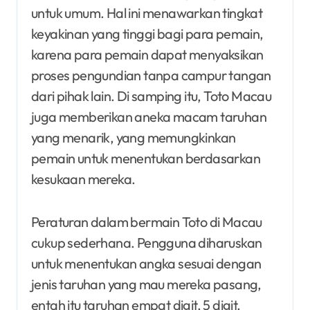
untuk umum. Hal ini menawarkan tingkat
keyakinan yang tinggi bagi para pemain,
karena para pemain dapat menyaksikan
proses pengundian tanpa campur tangan
dari pihak lain. Di samping itu, Toto Macau
juga memberikan aneka macam taruhan
yang menarik, yang memungkinkan
pemain untuk menentukan berdasarkan
kesukaan mereka.
Peraturan dalam bermain Toto di Macau
cukup sederhana. Pengguna diharuskan
untuk menentukan angka sesuai dengan
jenis taruhan yang mau mereka pasang,
entah itu taruhan empat digit, 5 digit,