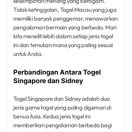
kesempatan menang yang beragam.
Tidak ketinggalan, Togel Macau yang juga
memiliki banyak penggemar, menawarkan
pengalaman bermain yang berbeda. Mari
kita meneliti lebih dalam setiap jenis togel
ini dan temukan mana yang paling sesuai
untuk Anda.
Perbandingan Antara Togel
Singapore dan Sidney
Togel Singapore dan Sidney adalah dua
jenis game togel yang paling digemari di
benua Asia. Kedua jenis togel ini
memberikan pengalaman berbeda bagi