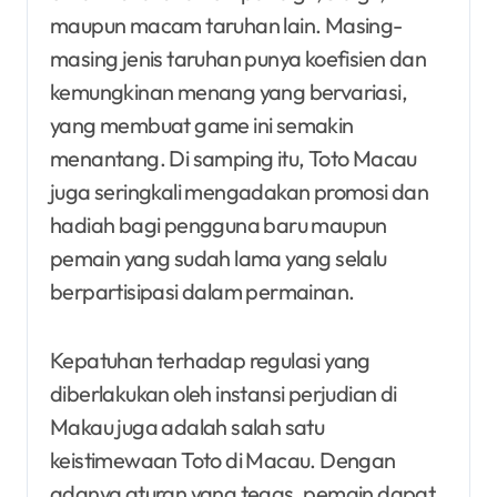
maupun macam taruhan lain. Masing-
masing jenis taruhan punya koefisien dan
kemungkinan menang yang bervariasi,
yang membuat game ini semakin
menantang. Di samping itu, Toto Macau
juga seringkali mengadakan promosi dan
hadiah bagi pengguna baru maupun
pemain yang sudah lama yang selalu
berpartisipasi dalam permainan.
Kepatuhan terhadap regulasi yang
diberlakukan oleh instansi perjudian di
Makau juga adalah salah satu
keistimewaan Toto di Macau. Dengan
adanya aturan yang tegas, pemain dapat