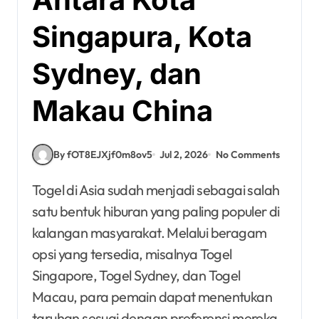
Singapura, Kota
Sydney, dan
Makau China
By fOT8EJXjf0m8ov5
Jul 2, 2026
No Comments
Togel di Asia sudah menjadi sebagai salah
satu bentuk hiburan yang paling populer di
kalangan masyarakat. Melalui beragam
opsi yang tersedia, misalnya Togel
Singapore, Togel Sydney, dan Togel
Macau, para pemain dapat menentukan
taruhan sesuai dengan preferensi mereka.