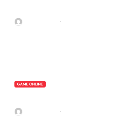
Mengenal Lebih Dekat Rubah 4D
dan Maknanya
fOT8EJXjf0m8ov5
Jul 31, 2026
GAME ONLINE
Menguraikan Misteri Rakyat4D:
kemenangan yang signifikan
Togel Online di Internet yang
fOT8EJXjf0m8ov5
Jul 28, 2026
sangat Bergairah