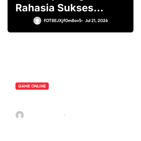
Rahasia Sukses
Bermain Togel
fOT8EJXjf0m8ov5
Jul 21, 2026
GAME ONLINE
Mengenal Lebih Dekat Rubah 4D
dan Maknanya
fOT8EJXjf0m8ov5
Jul 31, 2026