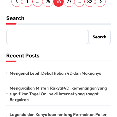
P
1
…
75
76
77
…
82
o
s
Search
t
s
Search
p
a
Recent Posts
g
i
Mengenal Lebih Dekat Rubah 4D dan Maknanya
n
a
Menguraikan Misteri Rakyat4D: kemenangan yang
signifikan Togel Online di Internet yang sangat
t
Bergairah
i
o
Legenda dan Kenyataan tentang Permainan Poker