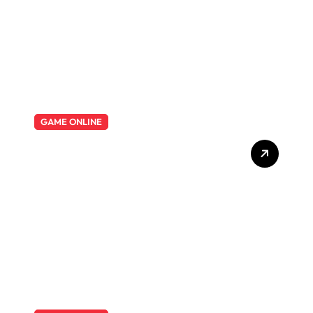
di Internet yang sangat
Bergairah
GAME ONLINE
Legenda dan Kenyataan
tentang Permainan Poker Di
Internet