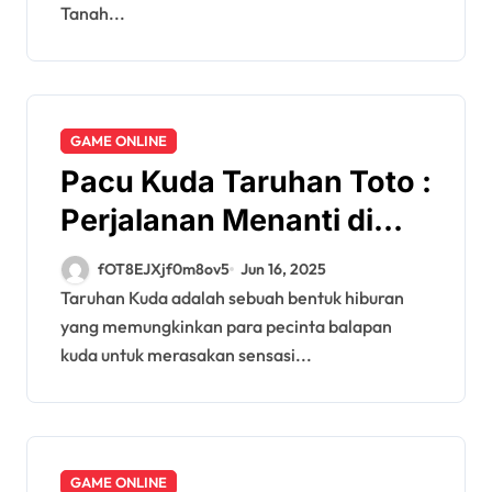
Tanah...
GAME ONLINE
Pacu Kuda Taruhan Toto :
Perjalanan Menanti di
Setiap Taruhan yang
fOT8EJXjf0m8ov5
Jun 16, 2025
Diajukan
Taruhan Kuda adalah sebuah bentuk hiburan
yang memungkinkan para pecinta balapan
kuda untuk merasakan sensasi...
GAME ONLINE