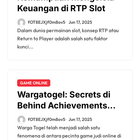
Keuangan di RTP Slot
fOT8EJXjf0m8ov5
Jun 17, 2025
Dalam dunia permainan slot, konsep RTP atau
Return to Player adalah salah satu faktor
kunci...
GAME ONLINE
Wargatogel: Secrets di
Behind Achievements
Gamers Terbaik
fOT8EJXjf0m8ov5
Jun 17, 2025
Warga Togel telah menjadi salah satu
fenomena di antara pecinta game judi online di