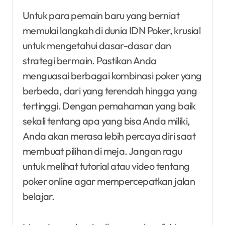
Untuk para pemain baru yang berniat
memulai langkah di dunia IDN Poker, krusial
untuk mengetahui dasar-dasar dan
strategi bermain. Pastikan Anda
menguasai berbagai kombinasi poker yang
berbeda, dari yang terendah hingga yang
tertinggi. Dengan pemahaman yang baik
sekali tentang apa yang bisa Anda miliki,
Anda akan merasa lebih percaya diri saat
membuat pilihan di meja. Jangan ragu
untuk melihat tutorial atau video tentang
poker online agar mempercepatkan jalan
belajar.