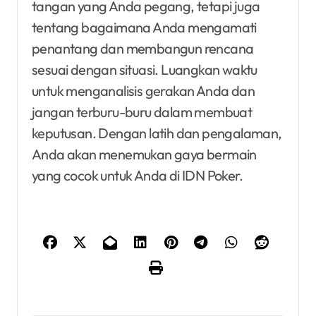
tangan yang Anda pegang, tetapi juga
tentang bagaimana Anda mengamati
penantang dan membangun rencana
sesuai dengan situasi. Luangkan waktu
untuk menganalisis gerakan Anda dan
jangan terburu-buru dalam membuat
keputusan. Dengan latih dan pengalaman,
Anda akan menemukan gaya bermain
yang cocok untuk Anda di IDN Poker.