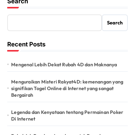
Search
Search
Recent Posts
Mengenal Lebih Dekat Rubah 4D dan Maknanya
Menguraikan Misteri Rakyat4D: kemenangan yang
signifikan Togel Online di Internet yang sangat
Bergairah
Legenda dan Kenyataan tentang Permainan Poker
Di Internet