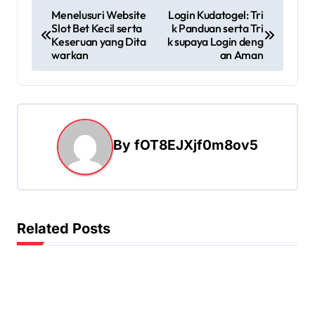
P
Menelusuri Website
Login Kudatogel: Tri
Slot Bet Kecil serta
k Panduan serta Tri
o
Keseruan yang Dita
k supaya Login deng
s
warkan
an Aman
t
n
a
By
fOT8EJXjf0m8ov5
v
i
g
a
Related Posts
t
i
o
n