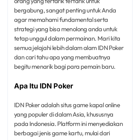
orang yang tertarik tertarik untuk
bergabung, sangat penting untuk Anda
agar memahami fundamental serta
strategi yang bisa menolong anda untuk
tetap unggul dalam permainan. Mari kita
semua jelajahi lebih dalam alam IDN Poker
dan cari tahu apa yang membuatnya
begitu menarik bagi para pemain baru.
Apa Itu IDN Poker
IDN Poker adalah situs game kapal online
yang populer di dalam Asia, khususnya
pada Indonesia. Platform ini menyediakan
berbagai jenis game kartu, mulai dari