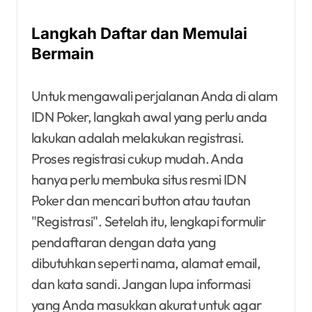
Langkah Daftar dan Memulai
Bermain
Untuk mengawali perjalanan Anda di alam
IDN Poker, langkah awal yang perlu anda
lakukan adalah melakukan registrasi.
Proses registrasi cukup mudah. Anda
hanya perlu membuka situs resmi IDN
Poker dan mencari button atau tautan
"Registrasi". Setelah itu, lengkapi formulir
pendaftaran dengan data yang
dibutuhkan seperti nama, alamat email,
dan kata sandi. Jangan lupa informasi
yang Anda masukkan akurat untuk agar