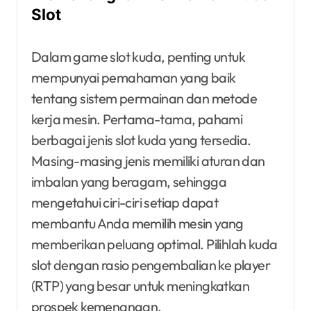
Slot
Dalam game slot kuda, penting untuk
mempunyai pemahaman yang baik
tentang sistem permainan dan metode
kerja mesin. Pertama-tama, pahami
berbagai jenis slot kuda yang tersedia.
Masing-masing jenis memiliki aturan dan
imbalan yang beragam, sehingga
mengetahui ciri-ciri setiap dapat
membantu Anda memilih mesin yang
memberikan peluang optimal. Pilihlah kuda
slot dengan rasio pengembalian ke player
(RTP) yang besar untuk meningkatkan
prospek kemenangan.