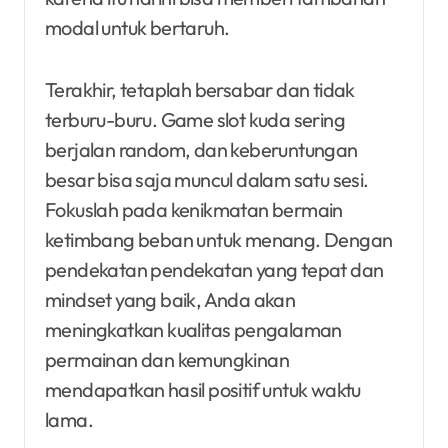
modal untuk bertaruh.
Terakhir, tetaplah bersabar dan tidak
terburu-buru. Game slot kuda sering
berjalan random, dan keberuntungan
besar bisa saja muncul dalam satu sesi.
Fokuslah pada kenikmatan bermain
ketimbang beban untuk menang. Dengan
pendekatan pendekatan yang tepat dan
mindset yang baik, Anda akan
meningkatkan kualitas pengalaman
permainan dan kemungkinan
mendapatkan hasil positif untuk waktu
lama.