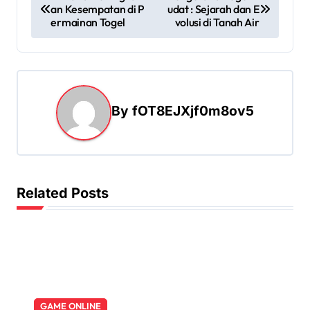
an Kesempatan di P
udat : Sejarah dan E
o
ermainan Togel
volusi di Tanah Air
s
t
n
a
By
fOT8EJXjf0m8ov5
v
i
g
Related Posts
a
t
i
o
n
GAME ONLINE