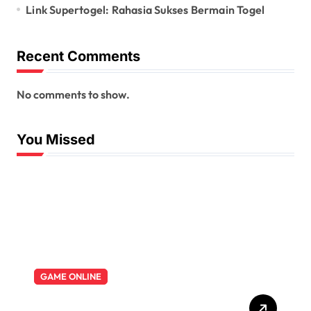
Link Supertogel: Rahasia Sukses Bermain Togel
Recent Comments
No comments to show.
You Missed
GAME ONLINE
Mengenal Lebih Dekat