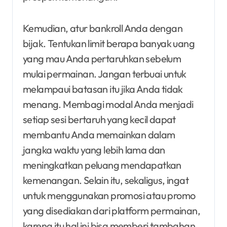
Kemudian, atur bankroll Anda dengan
bijak. Tentukan limit berapa banyak uang
yang mau Anda pertaruhkan sebelum
mulai permainan. Jangan terbuai untuk
melampaui batasan itu jika Anda tidak
menang. Membagi modal Anda menjadi
setiap sesi bertaruh yang kecil dapat
membantu Anda memainkan dalam
jangka waktu yang lebih lama dan
meningkatkan peluang mendapatkan
kemenangan. Selain itu, sekaligus, ingat
untuk menggunakan promosi atau promo
yang disediakan dari platform permainan,
karena itu hal ini bisa memberi tambahan