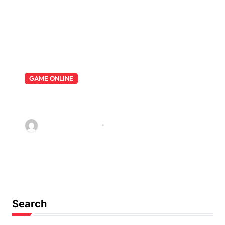
GAME ONLINE
Legenda dan Kenyataan tentang
Permainan Poker Di Internet
fOT8EJXjf0m8ov5
Jul 26, 2026
Search