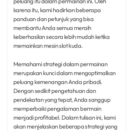
peluang itu dalam permainan ini. Oleh
karena itu, kami hadirkan beberapa
panduan dan petunjuk yang bisa
membantu Anda semua meraih
keberhasilan secara lebih mudah ketika
memainkan mesin slot kuda.
Memahami strategi dalam permainan
merupakan kunci dalam mengoptimalkan
peluang kemenangan Anda pribadi.
Dengan sedikit pengetahuan dan
pendekatan yang tepat, Anda sanggup
memperbaiki pengalaman bermain
menjadi profitabel. Dalam tulisan ini, kami
akan menjelaskan beberapa strategi yang