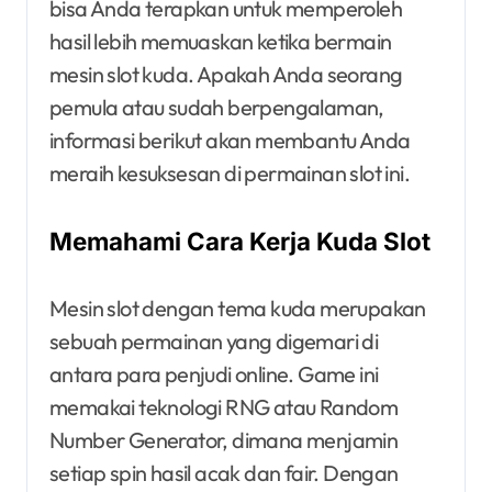
bisa Anda terapkan untuk memperoleh
hasil lebih memuaskan ketika bermain
mesin slot kuda. Apakah Anda seorang
pemula atau sudah berpengalaman,
informasi berikut akan membantu Anda
meraih kesuksesan di permainan slot ini.
Memahami Cara Kerja Kuda Slot
Mesin slot dengan tema kuda merupakan
sebuah permainan yang digemari di
antara para penjudi online. Game ini
memakai teknologi RNG atau Random
Number Generator, dimana menjamin
setiap spin hasil acak dan fair. Dengan