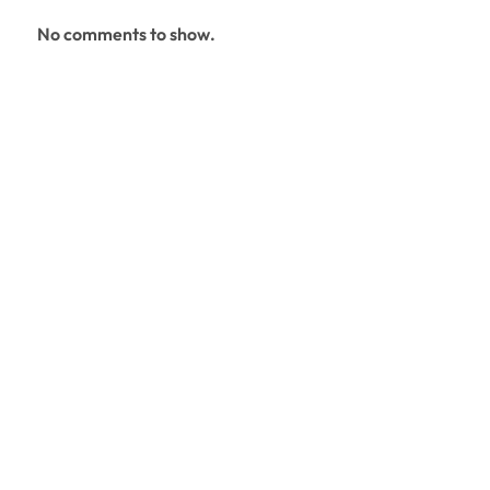
No comments to show.