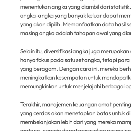
menentukan angka yang diambil dari statisti
angka-angka yang banyak keluar dapat me
yang akan dipilih. Memanfaatkan data hasil 
masing angka adalah tahapan awal yang diam
Selain itu, diversifikasi angka juga merupaka
hanya fokus pada satu set angka, tetapi pa
yang beragam. Dengan cara ini, mereka berha
meningkatkan kesempatan untuk mendapatkan
memungkinkan untuk menjelajahi berbagai opsi
Terakhir, manajemen keuangan amat penting 
yang cerdas akan menetapkan batas untuk dir
membelanjakan lebih dari yang mereka mam
matang, pemain dapat merasakan permainan 