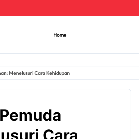
Home
an: Menelusuri Cara Kehidupan
i Pemuda
usuri Cara