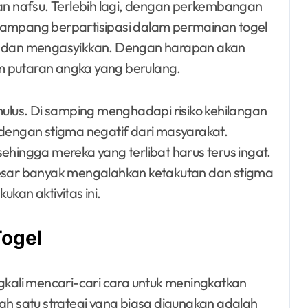
n nafsu. Terlebih lagi, dengan perkembangan
 gampang berpartisipasi dalam permainan togel
ik dan mengasyikkan. Dengan harapan akan
m putaran angka yang berulang.
 mulus. Di samping menghadapi risiko kehilangan
engan stigma negatif dari masyarakat.
, sehingga mereka yang terlibat harus terus ingat.
 besar banyak mengalahkan ketakutan dan stigma
kan aktivitas ini.
Togel
ngkali mencari-cari cara untuk meningkatkan
 satu strategi yang biasa digunakan adalah