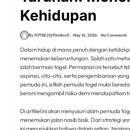
Kehidupan
By fOT8EJXjf0m8ov5
May 16, 2026
No Comments
Dalam hidup di mana penuh dengan ketidakpastian banyak orang mencari-cari metode guna
menemukan keberuntungan. Salah satu meto
ialah bermain togel. Permainan ini tersebut 
aspirasi, cita-cita, serta pengembaraan yang
pemuda ini, istilah pemuda togel mulai ber
berani mengambil risiko demi mendapatkan tu
Di artikel ini akan menyusuri alam pemuda 
menemukan jalan nasib baik. Dari strategi 
ini menunjukkan bahwa dalam setiap, tersim