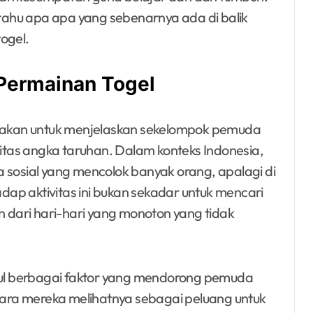
i tahu apa apa yang sebenarnya ada di balik
ogel.
Permainan Togel
gunakan untuk menjelaskan sekelompok pemuda
vitas angka taruhan. Dalam konteks Indonesia,
 sosial yang mencolok banyak orang, apalagi di
ap aktivitas ini bukan sekadar untuk mencari
n dari hari-hari yang monoton yang tidak
ncul berbagai faktor yang mendorong pemuda
ntara mereka melihatnya sebagai peluang untuk