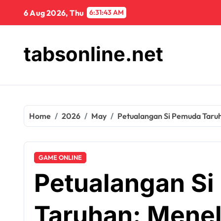
Skip
6 Aug 2026, Thu
6:31:44 AM
to
content
tabsonline.net
Home
2026
May
Petualangan Si Pemuda Taruh
GAME ONLINE
Petualangan S
Taruhan: Menel