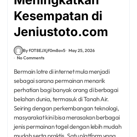
Kesempatan di
Jeniustoto.com
By fOT8EJXjf0m8ov5
May 25, 2026
No Comments
Bermain lotre di internet mula menjadi
sebagai sarana permainan menarik
perhatian bagi banyak orang di berbagai
belahan dunia, termasuk di Tanah Air.
Seiring dengan perkembangan teknologi,
masyarakat kini bisa merasakan berbagai
jenis permainan togel dengan lebih mudah
mudah serta praktis. Satu platform yang