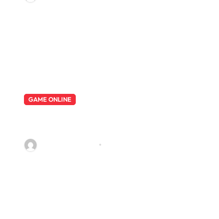
GAME ONLINE
Menguraikan Misteri Rakyat4D:
kemenangan yang signifikan
Togel Online di Internet yang
fOT8EJXjf0m8ov5
Jul 28, 2026
sangat Bergairah