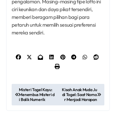
pengalaman. Masing-masing tipe lotto ini
ciri keunikan dan daya pikat tersendiri,
memberi beragam pilihan bagi para
petaruh untuk memilih sesuai preferensi
mereka sendiri.
P
Misteri Togel Kayu:
Kisah Anak Muda Ju
Menembus Misteri d
di Togel: Saat Nomo
o
i Balik Numerik
r Menjadi Harapan
s
t