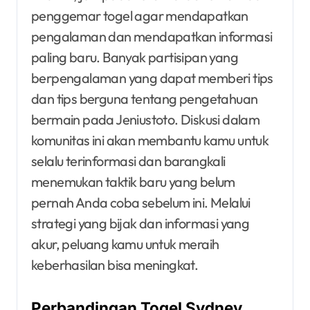
penggemar togel agar mendapatkan
pengalaman dan mendapatkan informasi
paling baru. Banyak partisipan yang
berpengalaman yang dapat memberi tips
dan tips berguna tentang pengetahuan
bermain pada Jeniustoto. Diskusi dalam
komunitas ini akan membantu kamu untuk
selalu terinformasi dan barangkali
menemukan taktik baru yang belum
pernah Anda coba sebelum ini. Melalui
strategi yang bijak dan informasi yang
akur, peluang kamu untuk meraih
keberhasilan bisa meningkat.
Perbandingan Togel Sydney,