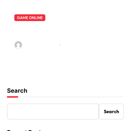
GAME ONLINE
Legenda dan Kenyataan tentang
Permainan Poker Di Internet
fOT8EJXjf0m8ov5
Jul 26, 2026
Search
Search