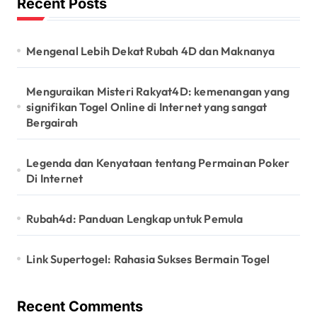
Recent Posts
Mengenal Lebih Dekat Rubah 4D dan Maknanya
Menguraikan Misteri Rakyat4D: kemenangan yang
signifikan Togel Online di Internet yang sangat
Bergairah
Legenda dan Kenyataan tentang Permainan Poker
Di Internet
Rubah4d: Panduan Lengkap untuk Pemula
Link Supertogel: Rahasia Sukses Bermain Togel
Recent Comments