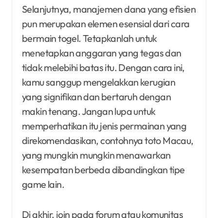
Selanjutnya, manajemen dana yang efisien
pun merupakan elemen esensial dari cara
bermain togel. Tetapkanlah untuk
menetapkan anggaran yang tegas dan
tidak melebihi batas itu. Dengan cara ini,
kamu sanggup mengelakkan kerugian
yang signifikan dan bertaruh dengan
makin tenang. Jangan lupa untuk
memperhatikan itu jenis permainan yang
direkomendasikan, contohnya toto Macau,
yang mungkin mungkin menawarkan
kesempatan berbeda dibandingkan tipe
game lain.
Di akhir, join pada forum atau komunitas