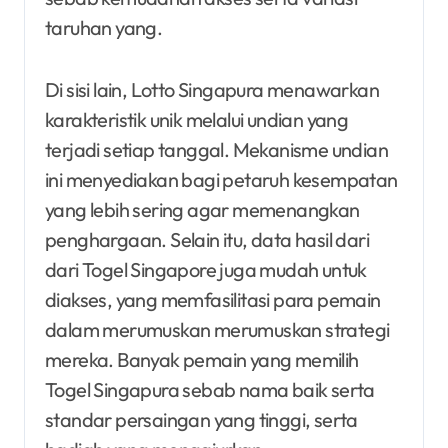
taruhan yang.
Di sisi lain, Lotto Singapura menawarkan
karakteristik unik melalui undian yang
terjadi setiap tanggal. Mekanisme undian
ini menyediakan bagi petaruh kesempatan
yang lebih sering agar memenangkan
penghargaan. Selain itu, data hasil dari
dari Togel Singapore juga mudah untuk
diakses, yang memfasilitasi para pemain
dalam merumuskan merumuskan strategi
mereka. Banyak pemain yang memilih
Togel Singapura sebab nama baik serta
standar persaingan yang tinggi, serta