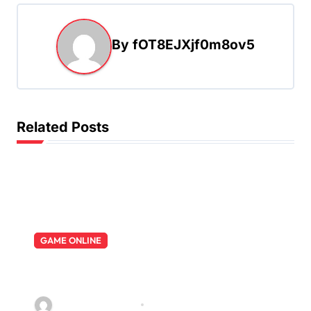
n
a
By
fOT8EJXjf0m8ov5
v
i
g
Related Posts
a
t
i
o
n
GAME ONLINE
Mengenal Lebih Dekat Rubah 4D
dan Maknanya
fOT8EJXjf0m8ov5
Jul 31, 2026