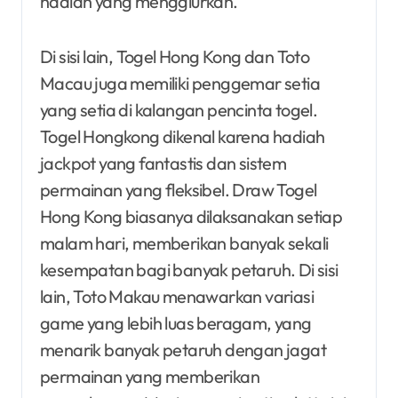
hadiah yang menggiurkan.
Di sisi lain, Togel Hong Kong dan Toto
Macau juga memiliki penggemar setia
yang setia di kalangan pencinta togel.
Togel Hongkong dikenal karena hadiah
jackpot yang fantastis dan sistem
permainan yang fleksibel. Draw Togel
Hong Kong biasanya dilaksanakan setiap
malam hari, memberikan banyak sekali
kesempatan bagi banyak petaruh. Di sisi
lain, Toto Makau menawarkan variasi
game yang lebih luas beragam, yang
menarik banyak petaruh dengan jagat
permainan yang memberikan