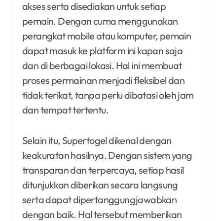
akses serta disediakan untuk setiap
pemain. Dengan cuma menggunakan
perangkat mobile atau komputer, pemain
dapat masuk ke platform ini kapan saja
dan di berbagai lokasi. Hal ini membuat
proses permainan menjadi fleksibel dan
tidak terikat, tanpa perlu dibatasi oleh jam
dan tempat tertentu.
Selain itu, Supertogel dikenal dengan
keakuratan hasilnya. Dengan sistem yang
transparan dan terpercaya, setiap hasil
ditunjukkan diberikan secara langsung
serta dapat dipertanggungjawabkan
dengan baik. Hal tersebut memberikan