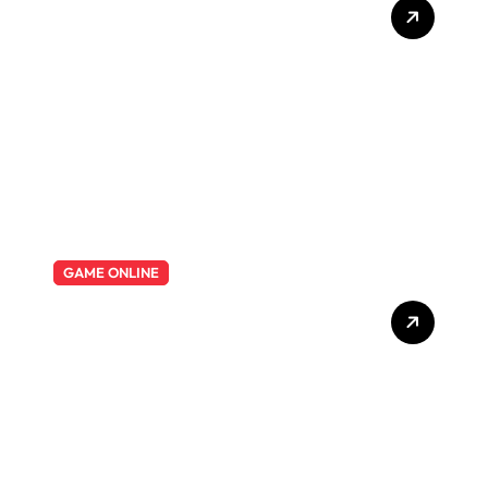
Menguraikan Misteri
Rakyat4D: kemenangan
yang signifikan Togel Online
di Internet yang sangat
Bergairah
GAME ONLINE
Legenda dan Kenyataan
tentang Permainan Poker Di
Internet