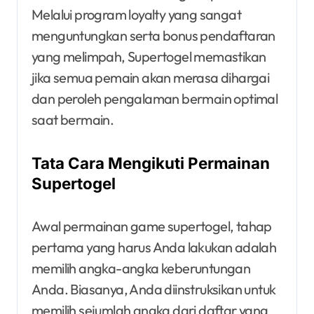
Melalui program loyalty yang sangat
menguntungkan serta bonus pendaftaran
yang melimpah, Supertogel memastikan
jika semua pemain akan merasa dihargai
dan peroleh pengalaman bermain optimal
saat bermain.
Tata Cara Mengikuti Permainan
Supertogel
Awal permainan game supertogel, tahap
pertama yang harus Anda lakukan adalah
memilih angka-angka keberuntungan
Anda. Biasanya, Anda diinstruksikan untuk
memilih sejumlah angka dari daftar yang