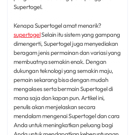
Supertogel.
Kenapa Supertogel amat menarik?
supertogel
Selain itu sistem yang gampang
dimengerti, Supertogel juga menyediakan
beragam jenis permainan dan variasi yang
membuatnya semakin enak. Dengan
dukungan teknologi yang semakin maju,
pemain sekarang bisa dengan mudah
mengakses serta bermain Supertogel di
mana saja dan kapan pun. Artikel ini,
penulis akan menjelaskan secara
mendalam mengenai Supertogel dan cara
Anda untuk meningkatkan peluang bagi
Anda untuk mendapatkan keberuntungan.