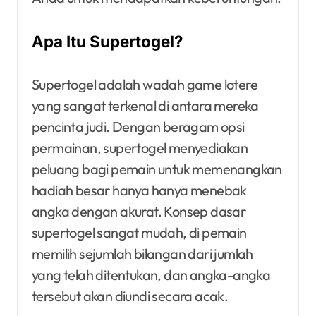
Apa Itu Supertogel?
Supertogel adalah wadah game lotere
yang sangat terkenal di antara mereka
pencinta judi. Dengan beragam opsi
permainan, supertogel menyediakan
peluang bagi pemain untuk memenangkan
hadiah besar hanya hanya menebak
angka dengan akurat. Konsep dasar
supertogel sangat mudah, di pemain
memilih sejumlah bilangan dari jumlah
yang telah ditentukan, dan angka-angka
tersebut akan diundi secara acak.