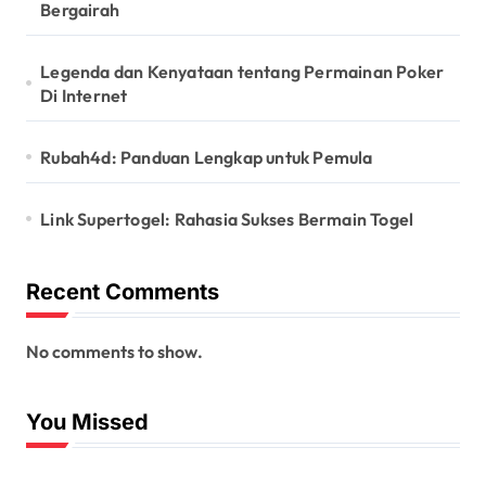
Bergairah
Legenda dan Kenyataan tentang Permainan Poker
Di Internet
Rubah4d: Panduan Lengkap untuk Pemula
Link Supertogel: Rahasia Sukses Bermain Togel
Recent Comments
No comments to show.
You Missed