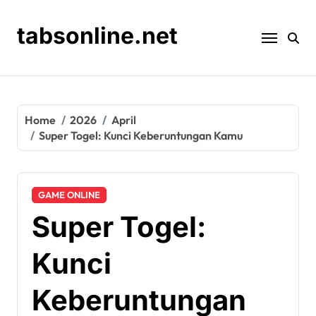
Skip
to
tabsonline.net
content
Home
2026
April
Super Togel: Kunci Keberuntungan Kamu
GAME ONLINE
Super Togel:
Kunci
Keberuntungan