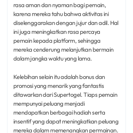
rasa aman dan nyaman bagi pemain,
karena mereka tahu bahwa aktivitas ini
diselenggarakan dengan jujur dan adil. Hal
ini juga meningkatkan rasa percaya
pemain kepada platform, sehingga
mereka cenderung melanjutkan bermain
dalam jangka waktu yang lama.
Kelebihan selain itu adalah bonus dan
promosi yang menarik yang fantastis
ditawarkan dari Supertogel. Tiaps pemain
mempunyai peluang menjadi
mendapatkan berbagai hadiah serta
insentif yang dapat meningkatkan peluang
mereka dalam memenangkan permainan.