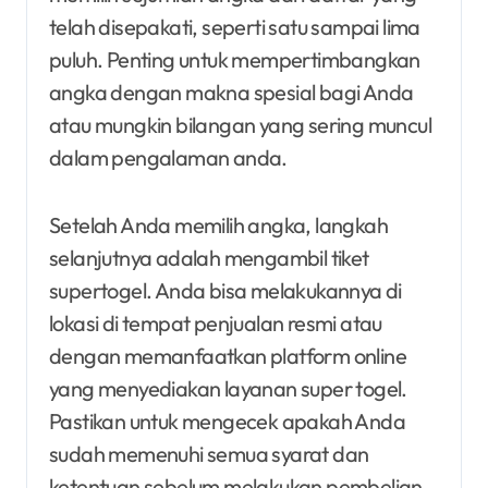
telah disepakati, seperti satu sampai lima
puluh. Penting untuk mempertimbangkan
angka dengan makna spesial bagi Anda
atau mungkin bilangan yang sering muncul
dalam pengalaman anda.
Setelah Anda memilih angka, langkah
selanjutnya adalah mengambil tiket
supertogel. Anda bisa melakukannya di
lokasi di tempat penjualan resmi atau
dengan memanfaatkan platform online
yang menyediakan layanan super togel.
Pastikan untuk mengecek apakah Anda
sudah memenuhi semua syarat dan
ketentuan sebelum melakukan pembelian