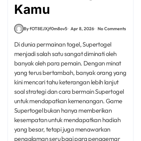
Kamu
By fOT8EJXjf0m8ov5
Apr 8, 2026
No Comments
Di dunia permainan togel, Supertogel
menjadi salah satu sangat diminati oleh
banyak oleh para pemain. Dengan minat
yang terus bertambah, banyak orang yang
kini mencari tahu keterangan lebih lanjut
soal strategi dan cara bermain Supertogel
untuk mendapatkan kemenangan. Game
Supertogel bukan hanya memberikan
kesempatan untuk mendapatkan hadiah
yang besar, tetapi juga menawarkan
pengalaman seru bagi para penggemar