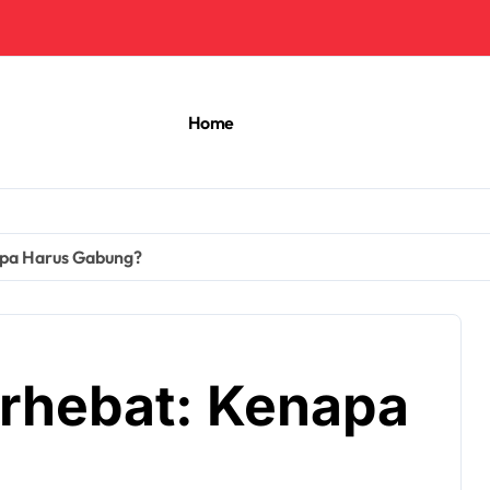
Home
apa Harus Gabung?
rhebat: Kenapa