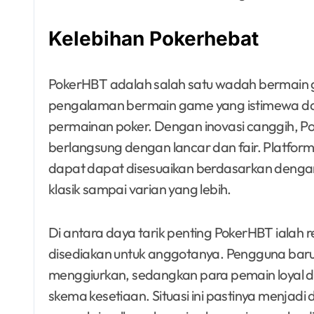
Kelebihan Pokerhebat
PokerHBT adalah salah satu wadah bermain
pengalaman bermain game yang istimewa d
permainan poker. Dengan inovasi canggih, 
berlangsung dengan lancar dan fair. Platfor
dapat dapat disesuaikan berdasarkan dengan
klasik sampai varian yang lebih.
Di antara daya tarik penting PokerHBT iala
disediakan untuk anggotanya. Pengguna bar
menggiurkan, sedangkan para pemain loyal 
skema kesetiaan. Situasi ini pastinya menjadi d