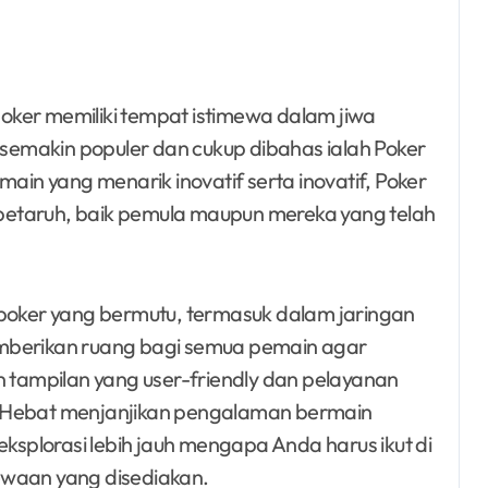
g semakin populer dan cukup dibahas ialah Poker
n yang menarik inovatif serta inovatif, Poker
petaruh, baik pemula maupun mereka yang telah
oker yang bermutu, termasuk dalam jaringan
emberikan ruang bagi semua pemain agar
tampilan yang user-friendly dan pelayanan
r Hebat menjanjikan pengalaman bermain
eksplorasi lebih jauh mengapa Anda harus ikut di
ewaan yang disediakan.