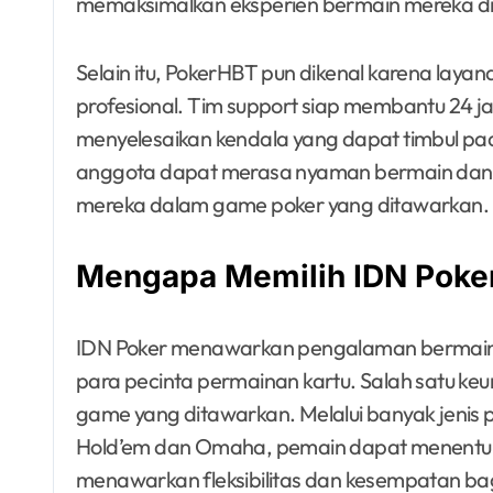
memaksimalkan eksperien bermain mereka di
Selain itu, PokerHBT pun dikenal karena lay
profesional. Tim support siap membantu 24 
menyelesaikan kendala yang dapat timbul pa
anggota dapat merasa nyaman bermain dan f
mereka dalam game poker yang ditawarkan.
Mengapa Memilih IDN Poke
IDN Poker menawarkan pengalaman bermain 
para pecinta permainan kartu. Salah satu keu
game yang ditawarkan. Melalui banyak jenis pe
Hold’em dan Omaha, pemain dapat menentuka
menawarkan fleksibilitas dan kesempatan b