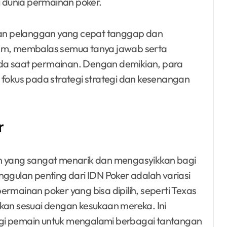
 dunia permainan poker.
anan pelanggan yang cepat tanggap dan
jam, membalas semua tanya jawab serta
da saat permainan. Dengan demikian, para
okus pada strategi strategi dan kesenangan
r
yang sangat menarik dan mengasyikkan bagi
nggulan penting dari IDN Poker adalah variasi
rmainan poker yang bisa dipilih, seperti Texas
n sesuai dengan kesukaan mereka. Ini
agi pemain untuk mengalami berbagai tantangan