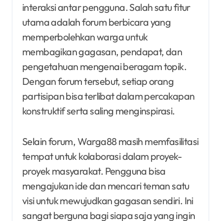
interaksi antar pengguna. Salah satu fitur
utama adalah forum berbicara yang
memperbolehkan warga untuk
membagikan gagasan, pendapat, dan
pengetahuan mengenai beragam topik.
Dengan forum tersebut, setiap orang
partisipan bisa terlibat dalam percakapan
konstruktif serta saling menginspirasi.
Selain forum, Warga88 masih memfasilitasi
tempat untuk kolaborasi dalam proyek-
proyek masyarakat. Pengguna bisa
mengajukan ide dan mencari teman satu
visi untuk mewujudkan gagasan sendiri. Ini
sangat berguna bagi siapa saja yang ingin