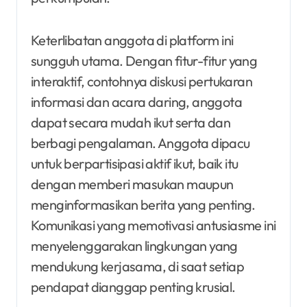
Keterlibatan anggota di platform ini
sungguh utama. Dengan fitur-fitur yang
interaktif, contohnya diskusi pertukaran
informasi dan acara daring, anggota
dapat secara mudah ikut serta dan
berbagi pengalaman. Anggota dipacu
untuk berpartisipasi aktif ikut, baik itu
dengan memberi masukan maupun
menginformasikan berita yang penting.
Komunikasi yang memotivasi antusiasme ini
menyelenggarakan lingkungan yang
mendukung kerjasama, di saat setiap
pendapat dianggap penting krusial.