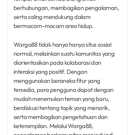
berhubungan, membagikan pengalaman,
serta saling mendukung dalam
bermacam-macam area hidup.
Warga88 tidak hanya hanya situs sosial
normal, melainkan suatu komunitas yang
diorientasikan pada kolaborasi dan
interaksi yang positif. Dengan
menggunakan beraneka fitur yang
tersedia, para pengguna dapat dengan
mudah menemukan teman yang baru,
berdiskusi tentang topik yang menarik,
serta membagikan pengetahuan dan
keterampilan. Melalui Warga88,
pengalaman berkomunitas menjadi jadi