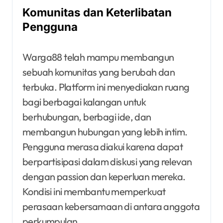
Komunitas dan Keterlibatan
Pengguna
Warga88 telah mampu membangun
sebuah komunitas yang berubah dan
terbuka. Platform ini menyediakan ruang
bagi berbagai kalangan untuk
berhubungan, berbagi ide, dan
membangun hubungan yang lebih intim.
Pengguna merasa diakui karena dapat
berpartisipasi dalam diskusi yang relevan
dengan passion dan keperluan mereka.
Kondisi ini membantu memperkuat
perasaan kebersamaan di antara anggota
perkumpulan.