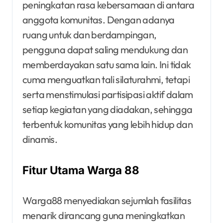
peningkatan rasa kebersamaan di antara
anggota komunitas. Dengan adanya
ruang untuk dan berdampingan,
pengguna dapat saling mendukung dan
memberdayakan satu sama lain. Ini tidak
cuma menguatkan tali silaturahmi, tetapi
serta menstimulasi partisipasi aktif dalam
setiap kegiatan yang diadakan, sehingga
terbentuk komunitas yang lebih hidup dan
dinamis.
Fitur Utama Warga 88
Warga88 menyediakan sejumlah fasilitas
menarik dirancang guna meningkatkan