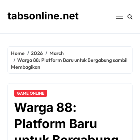
Skip
to
tabsonline.net
content
Home
2026
March
Warga 88: Platform Baru untuk Bergabung sambil
Membagikan
GAME ONLINE
Warga 88:
Platform Baru
untuk Bergabung