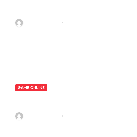
Menguraikan Misteri Rakyat4D:
kemenangan yang signifikan
Togel Online di Internet yang
fOT8EJXjf0m8ov5
Jul 28, 2026
sangat Bergairah
GAME ONLINE
Legenda dan Kenyataan tentang
Permainan Poker Di Internet
fOT8EJXjf0m8ov5
Jul 26, 2026