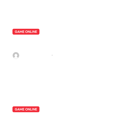
i
o
n
GAME ONLINE
Mengenal Lebih Dekat Rubah 4D
dan Maknanya
fOT8EJXjf0m8ov5
Jul 31, 2026
GAME ONLINE