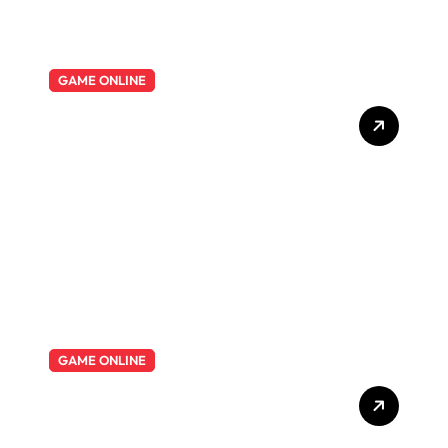
GAME ONLINE
Mengenal Lebih Dekat
Rubah 4D dan Maknanya
GAME ONLINE
Menguraikan Misteri
Rakyat4D: kemenangan
yang signifikan Togel Online