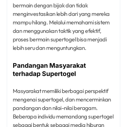
bermain dengan bijak dan tidak
menginvestasikan lebih dari yang mereka
mampu hilang. Melalui memahami sistem
dan menggunakan taktik yang efektif,
proses bermain supertogel bisa menjadi
lebih seru dan menguntungkan.
Pandangan Masyarakat
terhadap Supertogel
Masyarakat memiliki berbagai perspektif
mengenai supertogel, dan mencerminkan
pandangan dan nilai-nilai beragam.
Beberapa individu memandang supertogel
sebagai bentuk sebagai media hiburan