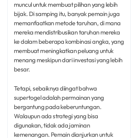
muncul untuk membuat pilihan yang lebih
bijak. Di samping itu, banyak pemain juga
memanfaatkan metode taruhan, di mana
mereka mendistribusikan taruhan mereka
ke dalam beberapa kombinasi angka, yang
membuat meningkatkan peluang untuk
menang meskipun dari investasi yang lebih
besar.
Tetapi, sebaiknya diingat bahwa
supertogel adalah permainan yang
bergantung pada keberuntungan.
Walaupun ada strategi yang bisa
digunakan, tidak ada jaminan
kemenangan. Pemain dianjurkan untuk