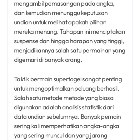
mengambil pemasangan pada angka,
dan kemudian menunggu keputusan
undian untuk melihat apakah pilihan
mereka menang. Tahapan ini menciptakan
suspense dan hingga harapan yang tinggi,
menjadikannya salah satu permainan yang
digemari di banyak orang.
Taktik bermain supertogel sangat penting
untuk mengoptimalkan peluang berhasil.
Salah satu metode metode yang biasa
digunakan adalah analisis statistik dari
data undian sebelumnya. Banyak pemain
sering kali memperhatikan angka-angka
yang sering muncul dan yang jarang