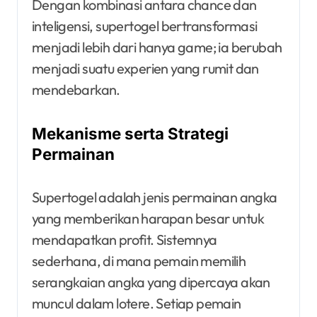
Dengan kombinasi antara chance dan
inteligensi, supertogel bertransformasi
menjadi lebih dari hanya game; ia berubah
menjadi suatu experien yang rumit dan
mendebarkan.
Mekanisme serta Strategi
Permainan
Supertogel adalah jenis permainan angka
yang memberikan harapan besar untuk
mendapatkan profit. Sistemnya
sederhana, di mana pemain memilih
serangkaian angka yang dipercaya akan
muncul dalam lotere. Setiap pemain