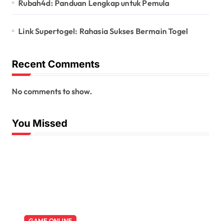
Rubah4d: Panduan Lengkap untuk Pemula
Link Supertogel: Rahasia Sukses Bermain Togel
Recent Comments
No comments to show.
You Missed
GAME ONLINE