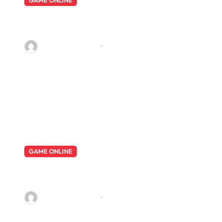
Mengenal Lebih Dekat Rubah 4D
dan Maknanya
fOT8EJXjf0m8ov5
Jul 31, 2026
GAME ONLINE
Menguraikan Misteri Rakyat4D:
kemenangan yang signifikan
Togel Online di Internet yang
fOT8EJXjf0m8ov5
Jul 28, 2026
sangat Bergairah