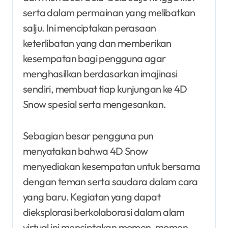
serta dalam permainan yang melibatkan
salju. Ini menciptakan perasaan
keterlibatan yang dan memberikan
kesempatan bagi pengguna agar
menghasilkan berdasarkan imajinasi
sendiri, membuat tiap kunjungan ke 4D
Snow spesial serta mengesankan.
Sebagian besar pengguna pun
menyatakan bahwa 4D Snow
menyediakan kesempatan untuk bersama
dengan teman serta saudara dalam cara
yang baru. Kegiatan yang dapat
dieksplorasi berkolaborasi dalam alam
virtual ini menciptakan momen-momen