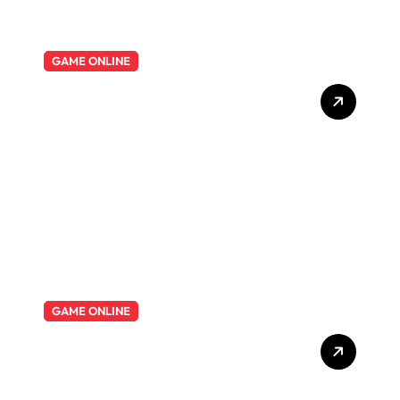
GAME ONLINE
Legenda dan Kenyataan
tentang Permainan Poker Di
Internet
GAME ONLINE
Rubah4d: Panduan
Lengkap untuk Pemula