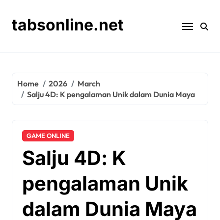
Skip
to
tabsonline.net
content
Home
2026
March
Salju 4D: K pengalaman Unik dalam Dunia Maya
GAME ONLINE
Salju 4D: K
pengalaman Unik
dalam Dunia Maya