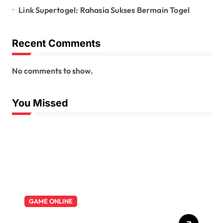
Link Supertogel: Rahasia Sukses Bermain Togel
Recent Comments
No comments to show.
You Missed
GAME ONLINE
Mengenal Lebih Dekat