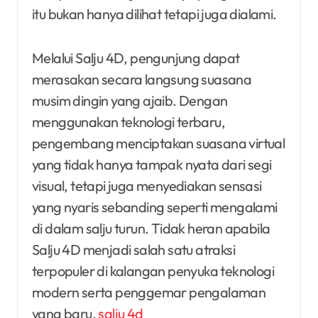
itu bukan hanya dilihat tetapi juga dialami.
Melalui Salju 4D, pengunjung dapat
merasakan secara langsung suasana
musim dingin yang ajaib. Dengan
menggunakan teknologi terbaru,
pengembang menciptakan suasana virtual
yang tidak hanya tampak nyata dari segi
visual, tetapi juga menyediakan sensasi
yang nyaris sebanding seperti mengalami
di dalam salju turun. Tidak heran apabila
Salju 4D menjadi salah satu atraksi
terpopuler di kalangan penyuka teknologi
modern serta penggemar pengalaman
yang baru.
salju 4d