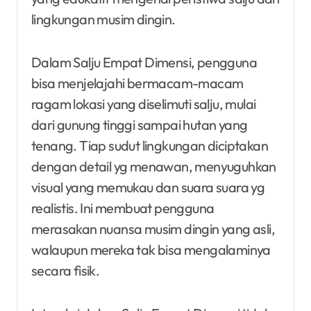
lingkungan musim dingin.
Dalam Salju Empat Dimensi, pengguna
bisa menjelajahi bermacam-macam
ragam lokasi yang diselimuti salju, mulai
dari gunung tinggi sampai hutan yang
tenang. Tiap sudut lingkungan diciptakan
dengan detail yg menawan, menyuguhkan
visual yang memukau dan suara suara yg
realistis. Ini membuat pengguna
merasakan nuansa musim dingin yang asli,
walaupun mereka tak bisa mengalaminya
secara fisik.