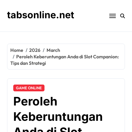
Skip
to
tabsonline.net
content
Home
2026
March
Peroleh Keberuntungan Anda di Slot Companion:
Tips dan Strategi
GAME ONLINE
Peroleh
Keberuntungan
Anda di Slot