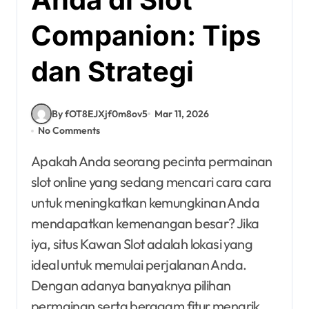
Companion: Tips
dan Strategi
By fOT8EJXjf0m8ov5
Mar 11, 2026
No Comments
Apakah Anda seorang pecinta permainan
slot online yang sedang mencari cara cara
untuk meningkatkan kemungkinan Anda
mendapatkan kemenangan besar? Jika
iya, situs Kawan Slot adalah lokasi yang
ideal untuk memulai perjalanan Anda.
Dengan adanya banyaknya pilihan
permainan serta beragam fitur menarik,