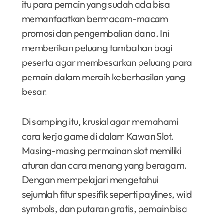
itu para pemain yang sudah ada bisa
memanfaatkan bermacam-macam
promosi dan pengembalian dana. Ini
memberikan peluang tambahan bagi
peserta agar membesarkan peluang para
pemain dalam meraih keberhasilan yang
besar.
Di samping itu, krusial agar memahami
cara kerja game di dalam Kawan Slot.
Masing-masing permainan slot memiliki
aturan dan cara menang yang beragam.
Dengan mempelajari mengetahui
sejumlah fitur spesifik seperti paylines, wild
symbols, dan putaran gratis, pemain bisa