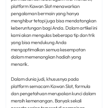
platform Kawan Slot menawarkan
pengalaman bermain yang hanya
menghibur tetapi juga bisa mendatangkan
keberuntungan bagi Anda. Dalam artikel ini
kami akan mengulas beberapa tip dan trik
yang bisa mendukung Anda
mengoptimalkan semua kesempatan
dalam memenangkan hadiah yang
menarik.
Dalam dunia judi, khususnya pada
platform semacam Kawan Slot, formula
dan pengetahuan merupakan kunci dalam
meraih kemenangan. Banyak sekali
peserta sering tersesat di permainan