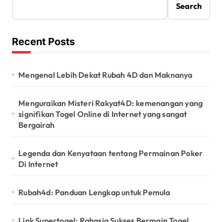
Search
Recent Posts
Mengenal Lebih Dekat Rubah 4D dan Maknanya
Menguraikan Misteri Rakyat4D: kemenangan yang
signifikan Togel Online di Internet yang sangat
Bergairah
Legenda dan Kenyataan tentang Permainan Poker
Di Internet
Rubah4d: Panduan Lengkap untuk Pemula
Link Supertogel: Rahasia Sukses Bermain Togel