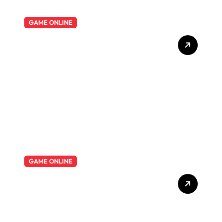
GAME ONLINE
Legenda dan Kenyataan
tentang Permainan Poker Di
Internet
GAME ONLINE
Rubah4d: Panduan
Lengkap untuk Pemula