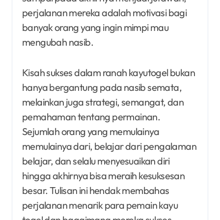
perjalanan mereka adalah motivasi bagi
banyak orang yang ingin mimpi mau
mengubah nasib.
Kisah sukses dalam ranah kayutogel bukan
hanya bergantung pada nasib semata,
melainkan juga strategi, semangat, dan
pemahaman tentang permainan.
Sejumlah orang yang memulainya
memulainya dari, belajar dari pengalaman
belajar, dan selalu menyesuaikan diri
hingga akhirnya bisa meraih kesuksesan
besar. Tulisan ini hendak membahas
perjalanan menarik para pemain kayu
togel dan bagaimana mereka sukses