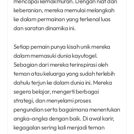
mencapai kemakmuran. Dengan niat dan
keberanian, mereka memulai melangkah
ke dalam permainan yang terkenal luas
dan saratan dinamika ini.
Setiap pemain punya kisah unik mereka
dalam memasuki dunia kayutogel.
Sebagian dari mereka terinspirasi oleh
teman atau keluarga yang sudah terlebih
dahulu terjun ke dalam dunia ini. Mereka
segera belajar, mengerti berbagai
strategi, dan menyelami proses
pengundian serta bagaimana menentukan
angka-angka dengan baik. Di awal karir,
kegagalan sering kali menjadi teman