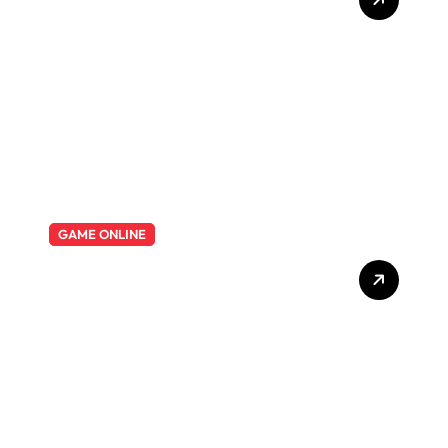
Rakyat4D: kemenangan
yang signifikan Togel Online
di Internet yang sangat
Bergairah
GAME ONLINE
Legenda dan Kenyataan
tentang Permainan Poker Di
Internet