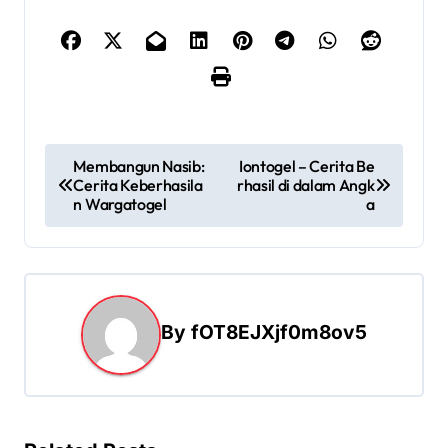
P
Membangun Nasib:
Iontogel – Cerita Be
Cerita Keberhasila
rhasil di dalam Angk
o
n Wargatogel
a
s
t
n
a
By
fOT8EJXjf0m8ov5
v
i
g