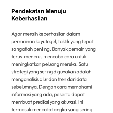
Pendekatan Menuju
Keberhasilan
Agar meraih keberhasilan dalam
permainan kayutogel, taktik yang tepat
sangatlah penting. Banyak pemain yang
terus-menerus mencoba cara untuk
meningkatkan peluang mereka. Satu
strategi yang sering digunakan adalah
menganalisis alur dan tren dari data
sebelumnya. Dengan cara memahami
informasi yang ada, peserta dapat
membuat prediksi yang akurasi. Ini
termasuk mencatat angka yang sering