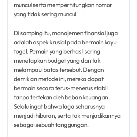
muncul serta memperhitungkan nomor
yang tidak sering muncul.
Di samping itu, manajemen finansial juga
adalah aspek krusial pada bermain kayu
togel. Pemain yang berhasil sering
menetapkan budget yang dan tak
melampaui batas tersebut. Dengan
demikian metode ini, mereka dapat
bermain secara terus-menerus stabil
tanpa tertekan oleh beban keuangan.
Selalu ingat bahwa laga seharusnya
menjadi hiburan, serta tak menjadikannya
sebagai sebuah tanggungan.