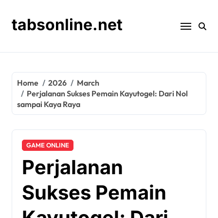
Skip
to
tabsonline.net
content
Home
2026
March
Perjalanan Sukses Pemain Kayutogel: Dari Nol
sampai Kaya Raya
GAME ONLINE
Perjalanan
Sukses Pemain
Kayutogel: Dari