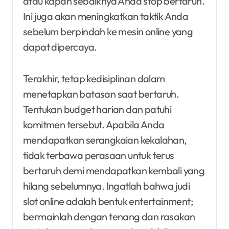
atau kapan sebaiknya Anda stop bertaruh.
Ini juga akan meningkatkan taktik Anda
sebelum berpindah ke mesin online yang
dapat dipercaya.
Terakhir, tetap kedisiplinan dalam
menetapkan batasan saat bertaruh.
Tentukan budget harian dan patuhi
komitmen tersebut. Apabila Anda
mendapatkan serangkaian kekalahan,
tidak terbawa perasaan untuk terus
bertaruh demi mendapatkan kembali yang
hilang sebelumnya. Ingatlah bahwa judi
slot online adalah bentuk entertainment;
bermainlah dengan tenang dan rasakan