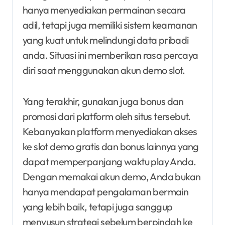
hanya menyediakan permainan secara
adil, tetapi juga memiliki sistem keamanan
yang kuat untuk melindungi data pribadi
anda. Situasi ini memberikan rasa percaya
diri saat menggunakan akun demo slot.
Yang terakhir, gunakan juga bonus dan
promosi dari platform oleh situs tersebut.
Kebanyakan platform menyediakan akses
ke slot demo gratis dan bonus lainnya yang
dapat memperpanjang waktu play Anda.
Dengan memakai akun demo, Anda bukan
hanya mendapat pengalaman bermain
yang lebih baik, tetapi juga sanggup
menyusun strategi sebelum berpindah ke