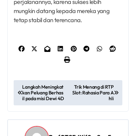
perjalanannya, karena sukses lebih
mungkin datang kepada mereka yang
tetap stabil dan terencana.
P
Langkah Meningkat
Trik Menang di RTP
kan Peluang Berhas
Slot: Rahasia Para A
o
il pada misi Dewi 4D
hli
s
t
n
a