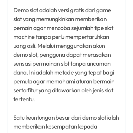
Demo slot adalah versi gratis dari game
slot yang memungkinkan memberikan
pemain agar mencoba sejumlah tipe slot
machine tanpa perlu mempertaruhkan
uang asli. Melalui menggunakan akun
demo slot, pengguna dapat merasakan
sensasi permainan slot tanpa ancaman
dana. Ini adalah metode yang tepat bagi
pemula agar memahami aturan bermain
serta fitur yang ditawarkan oleh jenis slot
tertentu.
Satu keuntungan besar dari demo slot ialah
memberikan kesempatan kepada