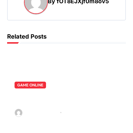
By
fOT8EJXjf0m8ov5
v
i
g
Related Posts
a
t
i
o
n
GAME ONLINE
Mengenal Lebih Dekat Rubah 4D
dan Maknanya
fOT8EJXjf0m8ov5
Jul 31, 2026