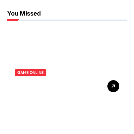
You Missed
GAME ONLINE
Mengenal Lebih Dekat
Rubah 4D dan Maknanya