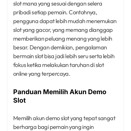
slot mana yang sesuai dengan selera
pribadi setiap pemain. Contohnya,
pengguna dapat lebih mudah menemukan
slot yang gacor, yang memang dianggap
memberikan peluang menang yang lebih
besar. Dengan demikian, pengalaman
bermain slot bisa jadi lebih seru serta lebih
fokus ketika melakukan taruhan di slot
online yang terpercaya.
Panduan Memilih Akun Demo
Slot
Memilih akun demo slot yang tepat sangat
berharga bagi pemain yang ingin