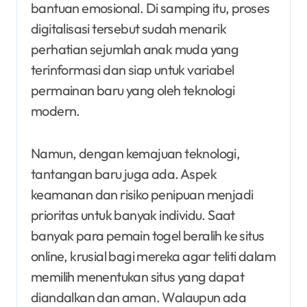
bantuan emosional. Di samping itu, proses
digitalisasi tersebut sudah menarik
perhatian sejumlah anak muda yang
terinformasi dan siap untuk variabel
permainan baru yang oleh teknologi
modern.
Namun, dengan kemajuan teknologi,
tantangan baru juga ada. Aspek
keamanan dan risiko penipuan menjadi
prioritas untuk banyak individu. Saat
banyak para pemain togel beralih ke situs
online, krusial bagi mereka agar teliti dalam
memilih menentukan situs yang dapat
diandalkan dan aman. Walaupun ada