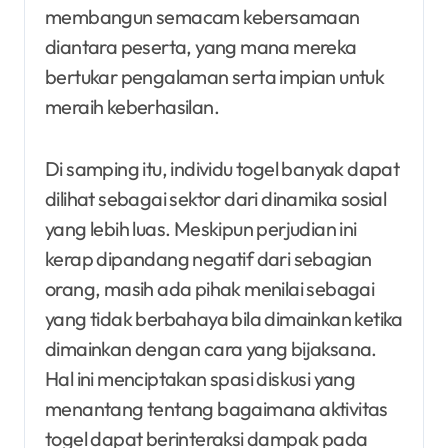
membangun semacam kebersamaan
diantara peserta, yang mana mereka
bertukar pengalaman serta impian untuk
meraih keberhasilan.
Di samping itu, individu togel banyak dapat
dilihat sebagai sektor dari dinamika sosial
yang lebih luas. Meskipun perjudian ini
kerap dipandang negatif dari sebagian
orang, masih ada pihak menilai sebagai
yang tidak berbahaya bila dimainkan ketika
dimainkan dengan cara yang bijaksana.
Hal ini menciptakan spasi diskusi yang
menantang tentang bagaimana aktivitas
togel dapat berinteraksi dampak pada