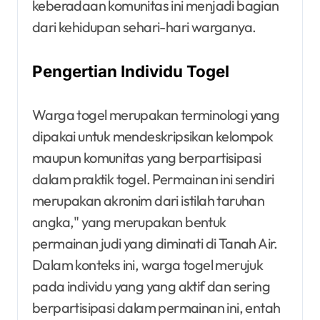
keberadaan komunitas ini menjadi bagian
dari kehidupan sehari-hari warganya.
Pengertian Individu Togel
Warga togel merupakan terminologi yang
dipakai untuk mendeskripsikan kelompok
maupun komunitas yang berpartisipasi
dalam praktik togel. Permainan ini sendiri
merupakan akronim dari istilah taruhan
angka," yang merupakan bentuk
permainan judi yang diminati di Tanah Air.
Dalam konteks ini, warga togel merujuk
pada individu yang yang aktif dan sering
berpartisipasi dalam permainan ini, entah