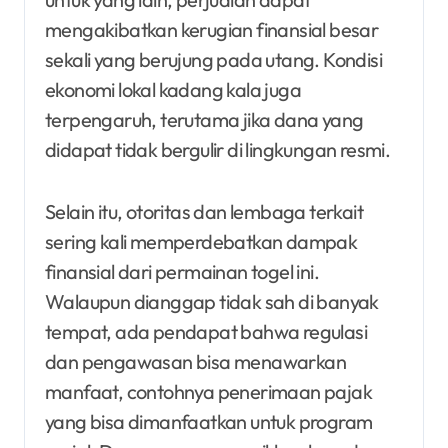
mengakibatkan kerugian finansial besar
sekali yang berujung pada utang. Kondisi
ekonomi lokal kadang kala juga
terpengaruh, terutama jika dana yang
didapat tidak bergulir di lingkungan resmi.
Selain itu, otoritas dan lembaga terkait
sering kali memperdebatkan dampak
finansial dari permainan togel ini.
Walaupun dianggap tidak sah di banyak
tempat, ada pendapat bahwa regulasi
dan pengawasan bisa menawarkan
manfaat, contohnya penerimaan pajak
yang bisa dimanfaatkan untuk program