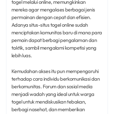
togel melalui online, memungkinkan
mereka agar mengakses berbagai jenis
permainan dengan cepat dan efisien.
Adanya situs-situs togel online sudah
menciptakan komunitas baru di mana para
pemain dapat berbagi pengalaman dan
taktik, sambil mengalami kompetisi yang
lebih luas.
Kemudahan akses itu pun mempengaruhi
terhadap cara individu berkomunikasi dan
berkomunitas. Forum dan sosial media
menjadi wadah yang ideal untuk warga
togel untuk mendiskusikan tebakan,
berbagi nasehat, dan memberikan