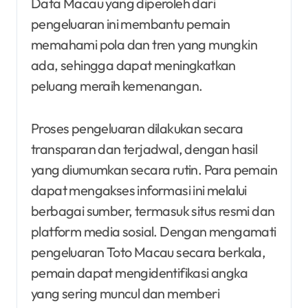
Data Macau yang diperoleh dari
pengeluaran ini membantu pemain
memahami pola dan tren yang mungkin
ada, sehingga dapat meningkatkan
peluang meraih kemenangan.
Proses pengeluaran dilakukan secara
transparan dan terjadwal, dengan hasil
yang diumumkan secara rutin. Para pemain
dapat mengakses informasi ini melalui
berbagai sumber, termasuk situs resmi dan
platform media sosial. Dengan mengamati
pengeluaran Toto Macau secara berkala,
pemain dapat mengidentifikasi angka
yang sering muncul dan memberi