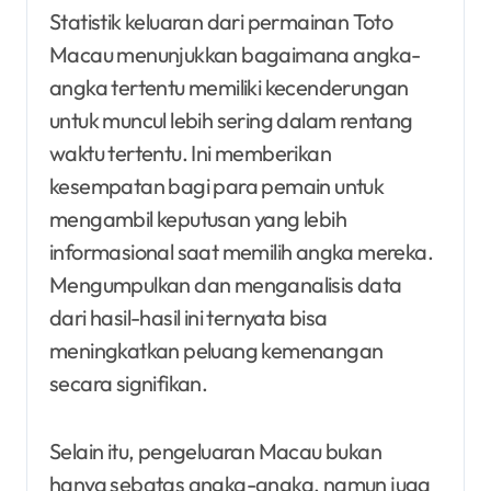
Statistik keluaran dari permainan Toto
Macau menunjukkan bagaimana angka-
angka tertentu memiliki kecenderungan
untuk muncul lebih sering dalam rentang
waktu tertentu. Ini memberikan
kesempatan bagi para pemain untuk
mengambil keputusan yang lebih
informasional saat memilih angka mereka.
Mengumpulkan dan menganalisis data
dari hasil-hasil ini ternyata bisa
meningkatkan peluang kemenangan
secara signifikan.
Selain itu, pengeluaran Macau bukan
hanya sebatas angka-angka, namun juga