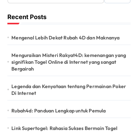
Recent Posts
Mengenal Lebih Dekat Rubah 4D dan Maknanya
Menguraikan Misteri Rakyat4D: kemenangan yang
signifikan Togel Online di Internet yang sangat
Bergairah
Legenda dan Kenyataan tentang Permainan Poker
Di Internet
Rubah4d: Panduan Lengkap untuk Pemula
Link Supertogel: Rahasia Sukses Bermain Togel