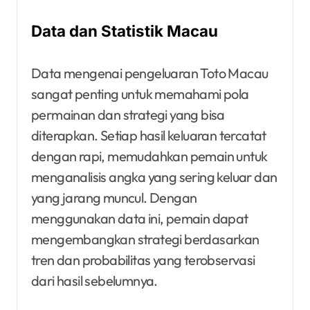
Data dan Statistik Macau
Data mengenai pengeluaran Toto Macau
sangat penting untuk memahami pola
permainan dan strategi yang bisa
diterapkan. Setiap hasil keluaran tercatat
dengan rapi, memudahkan pemain untuk
menganalisis angka yang sering keluar dan
yang jarang muncul. Dengan
menggunakan data ini, pemain dapat
mengembangkan strategi berdasarkan
tren dan probabilitas yang terobservasi
dari hasil sebelumnya.