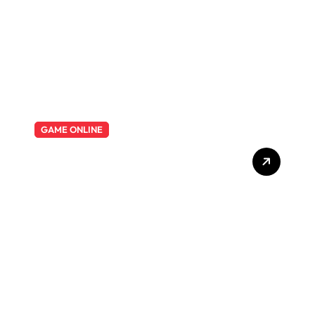
GAME ONLINE
Menguraikan Misteri
Rakyat4D: kemenangan
yang signifikan Togel Online
di Internet yang sangat
Bergairah