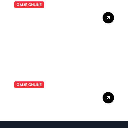
GAME ONLINE
Legenda dan Kenyataan
tentang Permainan Poker Di
Internet
GAME ONLINE
Rubah4d: Panduan
Lengkap untuk Pemula