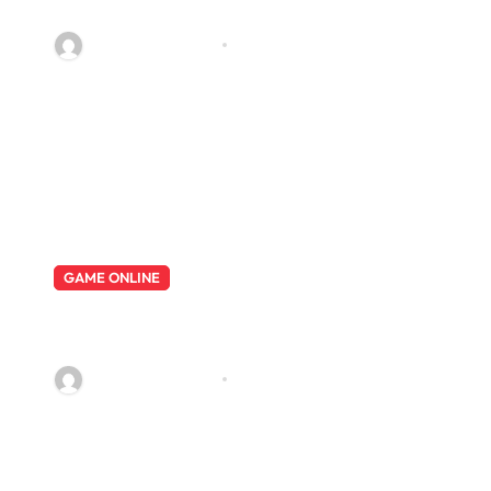
dan Maknanya
fOT8EJXjf0m8ov5
Jul 31, 2026
GAME ONLINE
Menguraikan Misteri Rakyat4D:
kemenangan yang signifikan
Togel Online di Internet yang
fOT8EJXjf0m8ov5
Jul 28, 2026
sangat Bergairah