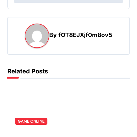
t
n
a
By
fOT8EJXjf0m8ov5
v
i
g
a
Related Posts
t
i
o
n
GAME ONLINE
Mengenal Lebih Dekat Rubah 4D