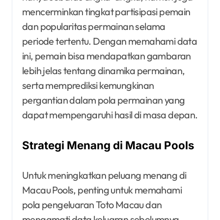
mencerminkan tingkat partisipasi pemain
dan popularitas permainan selama
periode tertentu. Dengan memahami data
ini, pemain bisa mendapatkan gambaran
lebih jelas tentang dinamika permainan,
serta memprediksi kemungkinan
pergantian dalam pola permainan yang
dapat mempengaruhi hasil di masa depan.
Strategi Menang di Macau Pools
Untuk meningkatkan peluang menang di
Macau Pools, penting untuk memahami
pola pengeluaran Toto Macau dan
mengamati data keluaran sebelumnya.