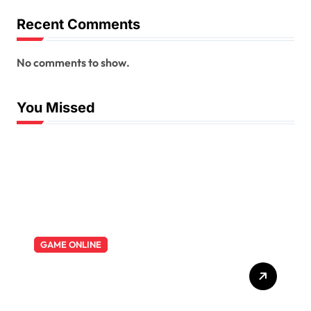
Recent Comments
No comments to show.
You Missed
GAME ONLINE
Mengenal Lebih Dekat
Rubah 4D dan Maknanya