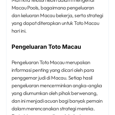
Macau Pools, bagaimana pengeluaran
dan keluaran Macau bekerja, serta strategi
yang dapat diterapkan untuk Toto Macau
hari ini.
Pengeluaran Toto Macau
Pengeluaran Toto Macau merupakan
informasi penting yang dicari oleh para
penggemar judi di Macau. Setiap hasil
pengeluaran mencerminkan angka-angka
yang diumumkan oleh pihak berwenang,
dan ini menjadi acuan bagi banyak pemain
dalam merencanakan strategi mereka.