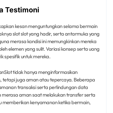
a Testimoni
apkan kesan menguntungkan selama bermain
nya slot slot yang hadir, serta antarmuka yang
una merasa kondisi ini memungkinkan mereka
leh elemen yang sulit. Variasi konsep serta uang
k spesifik untuk mereka.
nSlot tidak hanya menginformasikan
tetapi juga aman atau tepercaya. Beberapa
nan transaksi serta perlindungan data
 merasa aman saat melakukan transfer serta
tu memberikan kenyamanan ketika bermain,