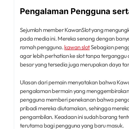
Pengalaman Pengguna sert
Sejumlah member KawanSlot yang mengungk
pada media ini. Mereka senang dengan banyak
ramah pengguna.
kawan slot
Sebagian pengg
agar lebih perhatian ke slot tanpa terganggu o
besar yang tersedia juga merupakan daya tari
Ulasan dari pemain menyatakan bahwa Kawa
pengalaman bermain yang menggembirakan, 
pengguna memberi penekanan bahwa pengama
pribadi mereka diutamakan, sehingga mereka
pengambilan. Keadaan ini sudah barang ten
terutama bagi pengguna yang baru masuk.