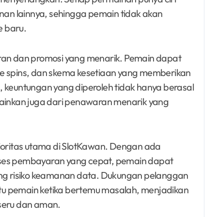
an lainnya, sehingga pemain tidak akan
e baru.
aran dan promosi yang menarik. Pemain dapat
ee spins, dan skema kesetiaan yang memberikan
, keuntungan yang diperoleh tidak hanya berasal
lainkan juga dari penawaran menarik yang
ritas utama di SlotKawan. Dengan ada
oses pembayaran yang cepat, pemain dapat
g risiko keamanan data. Dukungan pelanggan
tu pemain ketika bertemu masalah, menjadikan
 seru dan aman.