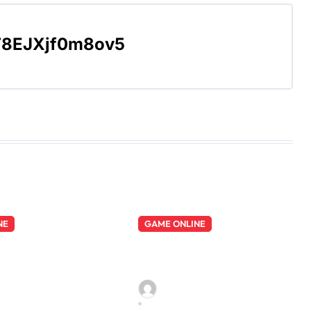
T8EJXjf0m8ov5
NE
GAME ONLINE
aikan
Legenda dan
 Rakyat4D:
Kenyataan
ngan
tentang
Xjf0m8ov5
fOT8EJXjf0m8ov5
gnifikan
Permainan Poker
6
Jul 26, 2026