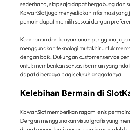
sederhana, siap saja dapat bergabung dan se
KawanSlot juga menyediakan informasi yang 
pemain dapat memilih sesuai dengan preferensi
Keamanan dan kenyamanan pengguna juga adal
menggunakan teknologi mutakhir untuk memas
dengan baik. Dukungan customer service pen
untuk memberikan sensasi bermain yang tida
dapat dipercaya bagi seluruh anggotanya.
Kelebihan Bermain di Slot
KawanSlot memberikan ragam jenis permainan
Dengan menggunakan visual grafis yang me
dapat mengalami sensasi gaming yang lebih 