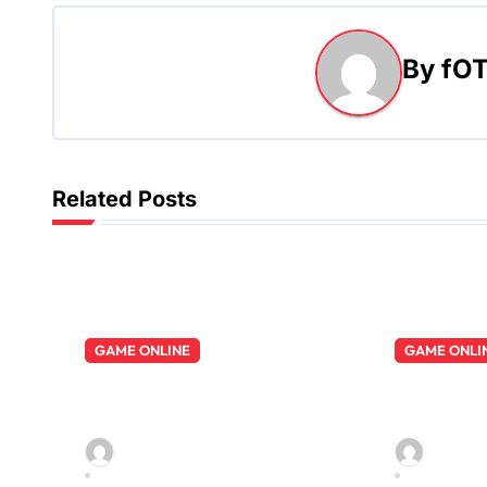
t
By
fO
n
a
v
Related Posts
i
g
a
t
GAME ONLINE
GAME ONLI
i
Mengenal Lebih
Mengur
Dekat Rubah 4D
Misteri
o
dan Maknanya
kemena
fOT8EJXjf0m8ov5
fOT8EJ
n
yang si
Jul 31, 2026
Jul 28, 202