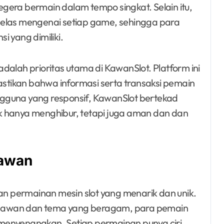
gera bermain dalam tempo singkat. Selain itu,
jelas mengenai setiap game, sehingga para
 yang dimiliki.
ah prioritas utama di KawanSlot. Platform ini
tikan bahwa informasi serta transaksi pemain
gguna yang responsif, KawanSlot bertekad
k hanya menghibur, tetapi juga aman dan dan
Kawan
 permainan mesin slot yang menarik dan unik.
nawan dan tema yang beragam, para pemain
menyenangkan. Setiap permainan punya ciri