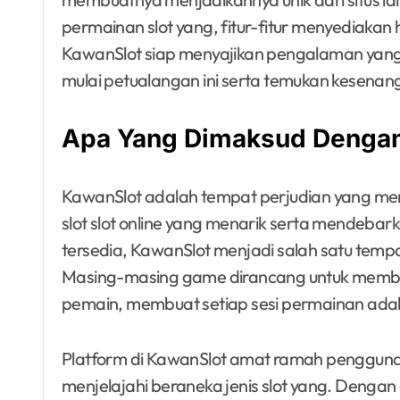
permainan slot yang, fitur-fitur menyediakan 
KawanSlot siap menyajikan pengalaman yang t
mulai petualangan ini serta temukan kesenang
Apa Yang Dimaksud Denga
KawanSlot adalah tempat perjudian yang 
slot slot online yang menarik serta mendebar
tersedia, KawanSlot menjadi salah satu temp
Masing-masing game dirancang untuk membe
pemain, membuat setiap sesi permainan ada
Platform di KawanSlot amat ramah penggu
menjelajahi beraneka jenis slot yang. Dengan