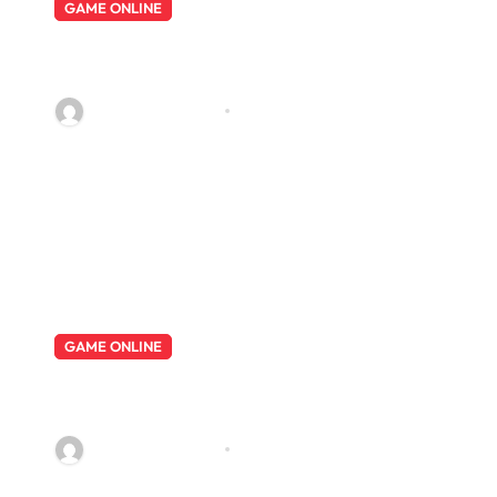
GAME ONLINE
Mengenal Lebih Dekat Rubah 4D
dan Maknanya
fOT8EJXjf0m8ov5
Jul 31, 2026
GAME ONLINE
Menguraikan Misteri Rakyat4D:
kemenangan yang signifikan
Togel Online di Internet yang
fOT8EJXjf0m8ov5
Jul 28, 2026
sangat Bergairah