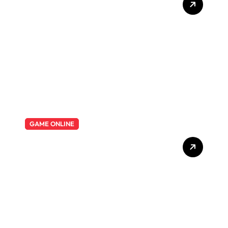
Rubah 4D dan Maknanya
GAME ONLINE
Menguraikan Misteri
Rakyat4D: kemenangan
yang signifikan Togel Online
di Internet yang sangat
Bergairah