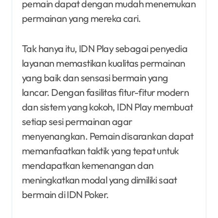
pemain dapat dengan mudah menemukan
permainan yang mereka cari.
Tak hanya itu, IDN Play sebagai penyedia
layanan memastikan kualitas permainan
yang baik dan sensasi bermain yang
lancar. Dengan fasilitas fitur-fitur modern
dan sistem yang kokoh, IDN Play membuat
setiap sesi permainan agar
menyenangkan. Pemain disarankan dapat
memanfaatkan taktik yang tepat untuk
mendapatkan kemenangan dan
meningkatkan modal yang dimiliki saat
bermain di IDN Poker.