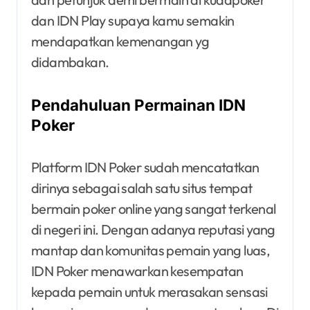
dan IDN Play supaya kamu semakin
mendapatkan kemenangan yg
didambakan.
Pendahuluan Permainan IDN
Poker
Platform IDN Poker sudah mencatatkan
dirinya sebagai salah satu situs tempat
bermain poker online yang sangat terkenal
di negeri ini. Dengan adanya reputasi yang
mantap dan komunitas pemain yang luas,
IDN Poker menawarkan kesempatan
kepada pemain untuk merasakan sensasi