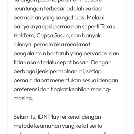
keuntungan terbesar adalah variasi
permainan yang sangat luas. Melalui
banyaknya opsi permainan seperti Texas
Hold’em, Capsa Susun, dan banyak
lainnya, pemain bisa menikmati
pengalaman bertaruh yang bervariasi dan
tidak akan terlalu cepat bosan. Dengan
berbagai jenis permainan ini, setiap
pemain dapat menentukan sesuai dengan
preferensi dan tingkat keahlian masing-
masing.
Selain itu, IDN Play terkenal dengan
metode keamanan yang ketat serta