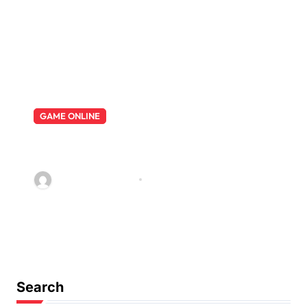
GAME ONLINE
Legenda dan Kenyataan tentang
Permainan Poker Di Internet
fOT8EJXjf0m8ov5
Jul 26, 2026
Search