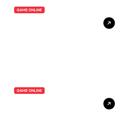
GAME ONLINE
Menguraikan Misteri
Rakyat4D: kemenangan
yang signifikan Togel Online
di Internet yang sangat
Bergairah
GAME ONLINE
Legenda dan Kenyataan
tentang Permainan Poker Di
Internet