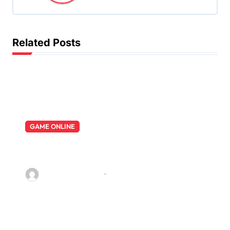
i
g
a
Related Posts
t
i
o
n
GAME ONLINE
Mengenal Lebih Dekat Rubah 4D
dan Maknanya
fOT8EJXjf0m8ov5
Jul 31, 2026