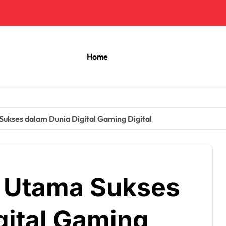
Home
Sukses dalam Dunia Digital Gaming Digital
i Utama Sukses
gital Gaming