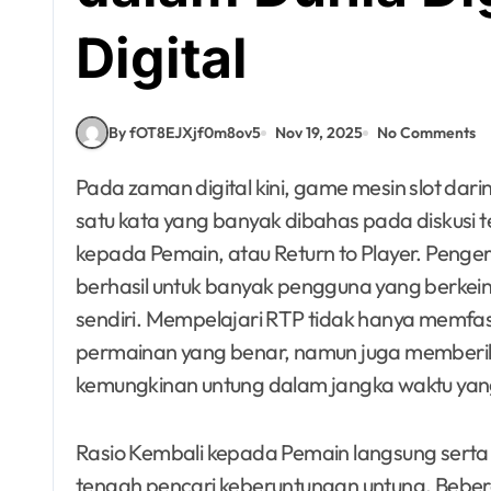
Digital
By fOT8EJXjf0m8ov5
Nov 19, 2025
No Comments
Pada zaman digital kini, game mesin slot daring sangat dikenal di kalangan pecinta judi. Salah
satu kata yang banyak dibahas pada diskusi 
kepada Pemain, atau Return to Player. Penger
berhasil untuk banyak pengguna yang berk
sendiri. Mempelajari RTP tidak hanya memfas
permainan yang benar, namun juga member
kemungkinan untung dalam jangka waktu yan
Rasio Kembali kepada Pemain langsung serta 
tengah pencari keberuntungan untung. Bebe