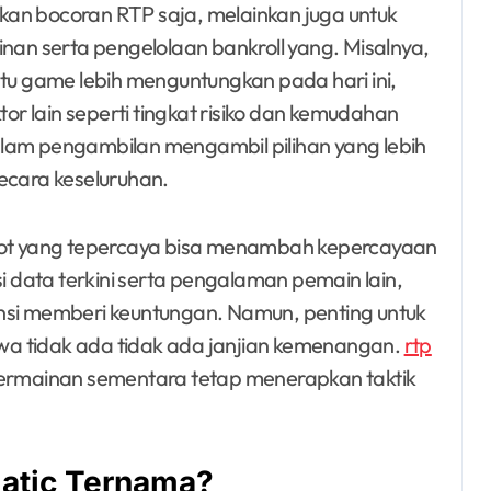
kan bocoran RTP saja, melainkan juga untuk
n serta pengelolaan bankroll yang. Misalnya,
u game lebih menguntungkan pada hari ini,
r lain seperti tingkat risiko dan kemudahan
alam pengambilan mengambil pilihan yang lebih
cara keseluruhan.
ve slot yang tepercaya bisa menambah kepercayaan
data terkini serta pengalaman pemain lain,
ensi memberi keuntungan. Namun, penting untuk
ahwa tidak ada tidak ada janjian kemenangan.
rtp
ermainan sementara tetap menerapkan taktik
matic Ternama?