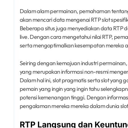
Dalam alam permainan, pemahaman tentang ni
akan mencari data mengenai RTP slot spesif
Beberapa situs juga menyediakan data RTP de
live. Dengan cara mengetahui nilai RTP, pema
serta mengoptimalkan kesempatan mereka 
Seiring dengan kemajuan industri permainan, 
yang merupakan informasi non-resmi mengenai
Dalam hal ini, slot pragmatis serta slot yang 
pemain yang ingin yang ingin tahu selengk
potensi kemenangan tinggi. Dengan informas
pengalaman mereka mereka dalam dunia slot d
RTP Langsung dan Keuntu