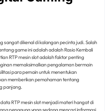
tentang game ini adalah adalah Rasio Kembali
tian RTP mesin slot adalah faktor penting
einginan memaksimalkan pengalaman bermain
ilitasi para pemain untuk menentukan
ikan memberikan pemahaman tentang
g panjang.
data RTP mesin slot menjadi materi hangat di
rapa pengguna yang sedang mencari informasi