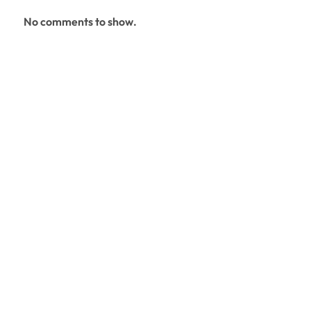
No comments to show.