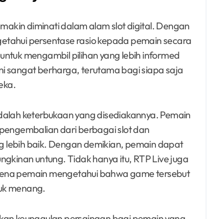
kin diminati dalam alam slot digital. Dengan
etahui persentase rasio kepada pemain secara
untuk mengambil pilihan yang lebih informed
i sangat berharga, terutama bagi siapa saja
eka.
adalah keterbukaan yang disediakannya. Pemain
engembalian dari berbagai slot dan
 lebih baik. Dengan demikian, pemain dapat
inan untung. Tidak hanya itu, RTP Live juga
rena pemain mengetahui bahwa game tersebut
tuk menang.
ikan keunggulan persaingan bagi pemain yang