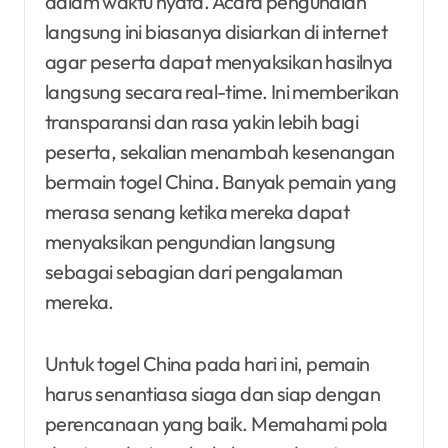
dalam waktu nyata. Acara pengundian
langsung ini biasanya disiarkan di internet
agar peserta dapat menyaksikan hasilnya
langsung secara real-time. Ini memberikan
transparansi dan rasa yakin lebih bagi
peserta, sekalian menambah kesenangan
bermain togel China. Banyak pemain yang
merasa senang ketika mereka dapat
menyaksikan pengundian langsung
sebagai sebagian dari pengalaman
mereka.
Untuk togel China pada hari ini, pemain
harus senantiasa siaga dan siap dengan
perencanaan yang baik. Memahami pola