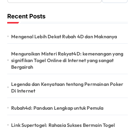
Recent Posts
Mengenal Lebih Dekat Rubah 4D dan Maknanya
Menguraikan Misteri Rakyat4D: kemenangan yang
signifikan Togel Online di Internet yang sangat
Bergairah
Legenda dan Kenyataan tentang Permainan Poker
Di Internet
Rubah4d: Panduan Lengkap untuk Pemula
Link Supertogel: Rahasia Sukses Bermain Togel