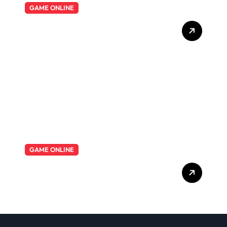
GAME ONLINE
Legenda dan Kenyataan
tentang Permainan Poker Di
Internet
GAME ONLINE
Rubah4d: Panduan
Lengkap untuk Pemula