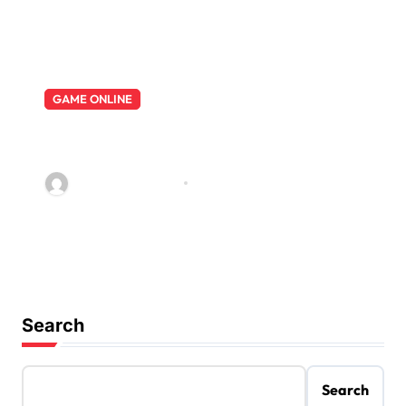
GAME ONLINE
Legenda dan Kenyataan tentang
Permainan Poker Di Internet
fOT8EJXjf0m8ov5
Jul 26, 2026
Search
Search