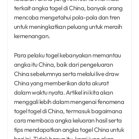
terkait angka togel di China, banyak orang
mencoba mengetahui pola-pola dan tren
untuk meningkatkan peluang untuk meraih
kemenangan.
Para pelaku togel kebanyakan memantau
angka itu China, baik dari pengeluaran
China sebelumnya serta melalui live draw
China yang memberikan data akurat
dalam waktu nyata. Artikel ini kita akan
menggali lebih dalam mengenai fenomena
togel togel di China, termasuk bagaimana
cara membaca angka keluaran hasil serta
tips mendapatkan angka togel China untuk
hari ini. Tidak hanya itu, kami juga akan