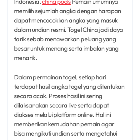
Indonesia.
china pools
Pemain umumnya
memilih sejumlah angka dengan harapan
dapat mencocokkan angka yang masuk
dalam undian resmi. Togel China jadi daya
tarik sebab menawarkan peluang yang
besar untuk menang serta imbalan yang
menarik.
Dalam permainan togel, setiap hari
terdapat hasil angka togel yang ditentukan
secara acak. Proses hasil ini sering
dilaksanakan secara live serta dapat
diakses melalui platform online. Hal ini
memberikan kemudahan pemain agar
bisa mengikuti undian serta mengetahui