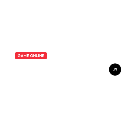
GAME ONLINE
Menguraikan Misteri
Rakyat4D: kemenangan
yang signifikan Togel Online
di Internet yang sangat
Bergairah