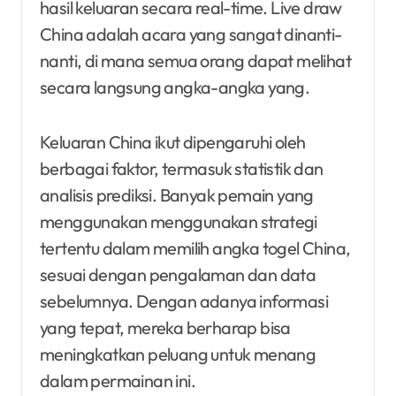
hasil keluaran secara real-time. Live draw
China adalah acara yang sangat dinanti-
nanti, di mana semua orang dapat melihat
secara langsung angka-angka yang.
Keluaran China ikut dipengaruhi oleh
berbagai faktor, termasuk statistik dan
analisis prediksi. Banyak pemain yang
menggunakan menggunakan strategi
tertentu dalam memilih angka togel China,
sesuai dengan pengalaman dan data
sebelumnya. Dengan adanya informasi
yang tepat, mereka berharap bisa
meningkatkan peluang untuk menang
dalam permainan ini.