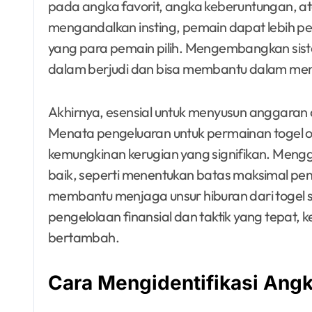
pada angka favorit, angka keberuntungan, atau
mengandalkan insting, pemain dapat lebih pe
yang para pemain pilih. Mengembangkan sist
dalam berjudi dan bisa membantu dalam menga
Akhirnya, esensial untuk menyusun anggaran
Menata pengeluaran untuk permainan togel 
kemungkinan kerugian yang signifikan. Men
baik, seperti menentukan batas maksimal pen
membantu menjaga unsur hiburan dari togel
pengelolaan finansial dan taktik yang tepat,
bertambah.
Cara Mengidentifikasi Angk