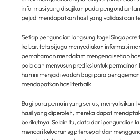
informasi yang disajikan pada pengundian l
pejudi mendapatkan hasil yang validasi dan t
Setiap pengundian langsung togel Singapore 
keluar, tetapi juga menyediakan informasi m
pemahaman mendalam mengenai setiap hasil y
pola dan menyusun prediksi untuk permainan 
hari ini menjadi wadah bagi para penggema
mendapatkan hasil terbaik.
Bagi para pemain yang serius, menyaksikan li
hasil yang diperoleh, mereka dapat mencipta
berikutnya. Selain itu, data dari pengundia
mencari keluaran sgp tercepat dan menggun