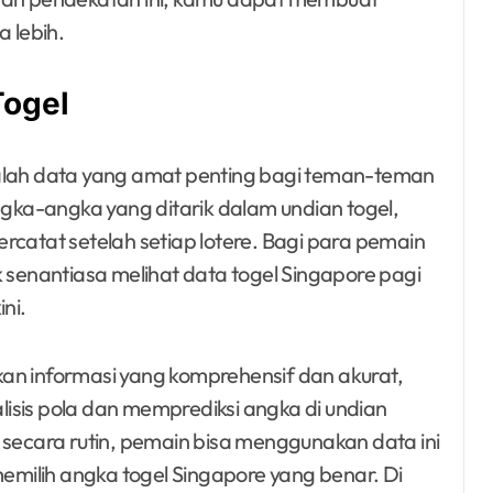
a lebih.
Togel
dalah data yang amat penting bagi teman-teman
ka-angka yang ditarik dalam undian togel,
rcatat setelah setiap lotere. Bagi para pemain
k senantiasa melihat data togel Singapore pagi
ni.
an informasi yang komprehensif dan akurat,
is pola dan memprediksi angka di undian
ecara rutin, pemain bisa menggunakan data ini
milih angka togel Singapore yang benar. Di