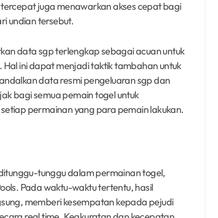
 tercepat juga menawarkan akses cepat bagi
i undian tersebut.
tkan data sgp terlengkap sebagai acuan untuk
 Hal ini dapat menjadi taktik tambahan untuk
dalkan data resmi pengeluaran sgp dan
ijak bagi semua pemain togel untuk
setiap permainan yang para pemain lakukan.
 ditunggu-tunggu dalam permainan togel,
ols. Pada waktu-waktu tertentu, hasil
ngsung, memberi kesempatan kepada pejudi
ecara real time. Keakuratan dan kecepatan