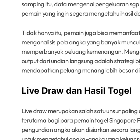
samping itu, data mengenai pengeluaran sgp
pemain yang ingin segera mengetahui hasil dar
Tidak hanya itu, pemain juga bisa memanfaa
menganalisis pola angka yang banyak muncul.
memperbanyak peluang kemenangan. Mengan
output dari undian langsung adalah strategi b
mendapatkan peluang menang lebih besar di 
Live Draw dan Hasil Togel
Live draw merupakan salah satu unsur paling
terutama bagi para pemain togel Singapore Po
pengundian angka akan disiarkan secara la
untuk mengetahui angka-angka yang keluar s