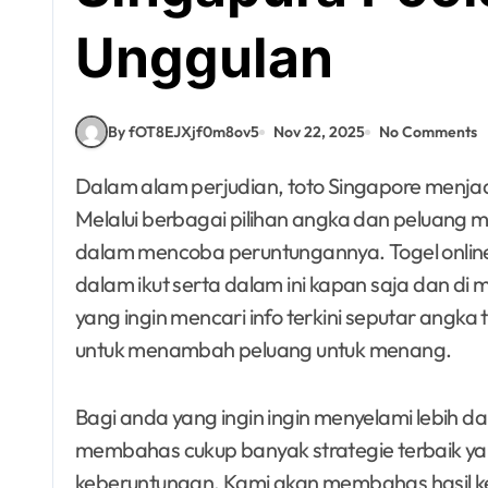
Unggulan
By fOT8EJXjf0m8ov5
Nov 22, 2025
No Comments
Dalam alam perjudian, toto Singapore menjadi salah satunya games yang sangat populer.
Melalui berbagai pilihan angka dan peluang m
dalam mencoba peruntungannya. Togel onli
dalam ikut serta dalam ini kapan saja dan di
yang ingin mencari info terkini seputar angka t
untuk menambah peluang untuk menang.
Bagi anda yang ingin ingin menyelami lebih dal
membahas cukup banyak strategie terbaik y
keberuntungan. Kami akan membahas hasil ke