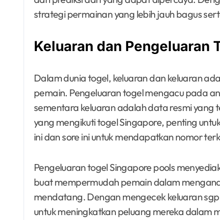
strategi permainan yang lebih jauh bagus sert
Keluaran dan Pengeluaran 
Dalam dunia togel, keluaran dan keluaran a
pemain. Pengeluaran togel mengacu pada ang
sementara keluaran adalah data resmi yang te
yang mengikuti togel Singapore, penting untu
ini dan sore ini untuk mendapatkan nomor terki
Pengeluaran togel Singapore pools menyediak
buat mempermudah pemain dalam menganalis
mendatang. Dengan mengecek keluaran sgp s
untuk meningkatkan peluang mereka dalam me