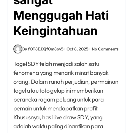
Menggugah Hati
Keingintahuan
By fOT8EJXjf0m8ov5
Oct 8, 2025
No Comments
Togel SDY telah menjadi salah satu
fenomena yang menarik minat banyak
orang. Dalam ranah perjudian, permainan
togel atau toto gelap ini memberikan
beraneka ragam peluang untuk para
pemain untuk mendapatkan profit.
Khususnya, hasil live draw SDY, yang
adalah waktu paling dinantikan para