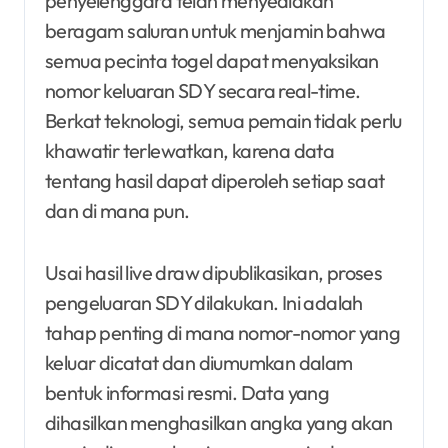
penyelenggara telah menyediakan
beragam saluran untuk menjamin bahwa
semua pecinta togel dapat menyaksikan
nomor keluaran SDY secara real-time.
Berkat teknologi, semua pemain tidak perlu
khawatir terlewatkan, karena data
tentang hasil dapat diperoleh setiap saat
dan di mana pun.
Usai hasil live draw dipublikasikan, proses
pengeluaran SDY dilakukan. Ini adalah
tahap penting di mana nomor-nomor yang
keluar dicatat dan diumumkan dalam
bentuk informasi resmi. Data yang
dihasilkan menghasilkan angka yang akan