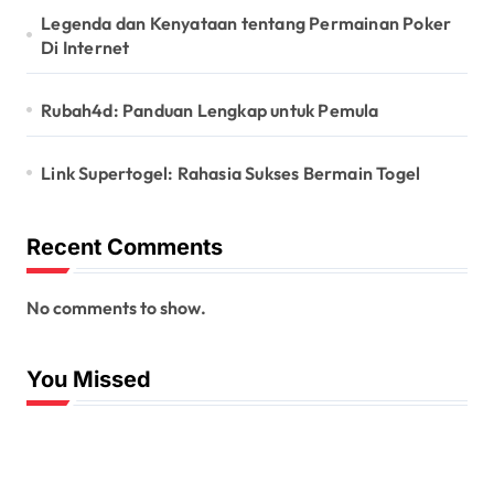
Legenda dan Kenyataan tentang Permainan Poker
Di Internet
Rubah4d: Panduan Lengkap untuk Pemula
Link Supertogel: Rahasia Sukses Bermain Togel
Recent Comments
No comments to show.
You Missed