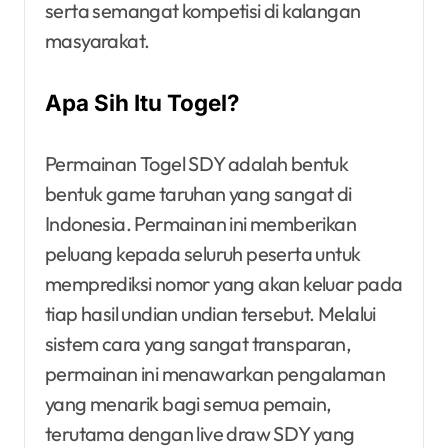
serta semangat kompetisi di kalangan
masyarakat.
Apa Sih Itu Togel?
Permainan Togel SDY adalah bentuk
bentuk game taruhan yang sangat di
Indonesia. Permainan ini memberikan
peluang kepada seluruh peserta untuk
memprediksi nomor yang akan keluar pada
tiap hasil undian undian tersebut. Melalui
sistem cara yang sangat transparan,
permainan ini menawarkan pengalaman
yang menarik bagi semua pemain,
terutama dengan live draw SDY yang