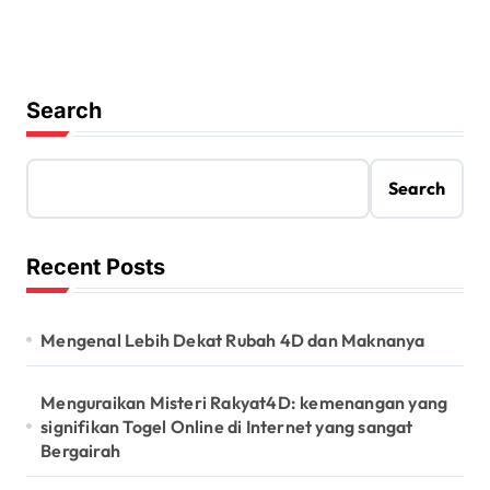
Search
Search
Recent Posts
Mengenal Lebih Dekat Rubah 4D dan Maknanya
Menguraikan Misteri Rakyat4D: kemenangan yang
signifikan Togel Online di Internet yang sangat
Bergairah