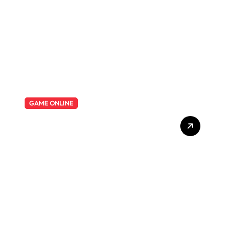
yang signifikan Togel Online
di Internet yang sangat
Bergairah
GAME ONLINE
Legenda dan Kenyataan
tentang Permainan Poker Di
Internet