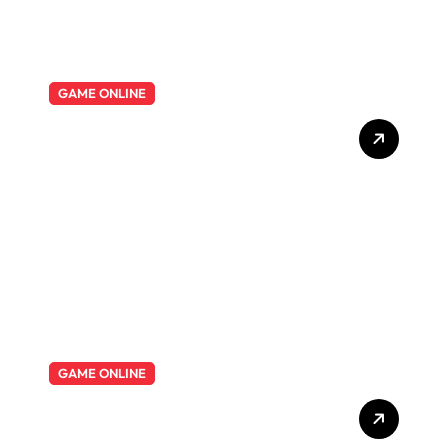
GAME ONLINE
Mengenal Lebih Dekat
Rubah 4D dan Maknanya
GAME ONLINE
Menguraikan Misteri
Rakyat4D: kemenangan