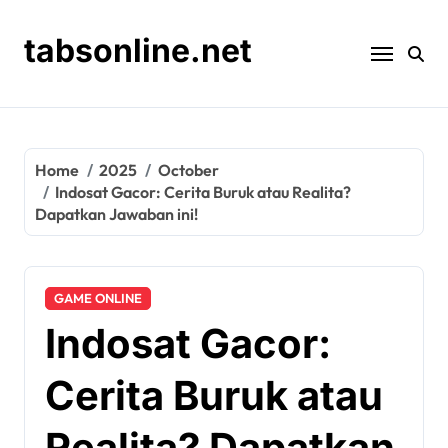
Skip
to
tabsonline.net
content
Home
2025
October
Indosat Gacor: Cerita Buruk atau Realita?
Dapatkan Jawaban ini!
GAME ONLINE
Indosat Gacor:
Cerita Buruk atau
Realita? Dapatkan