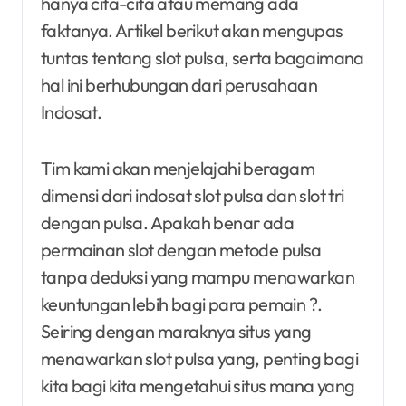
hanya cita-cita atau memang ada
faktanya. Artikel berikut akan mengupas
tuntas tentang slot pulsa, serta bagaimana
hal ini berhubungan dari perusahaan
Indosat.
Tim kami akan menjelajahi beragam
dimensi dari indosat slot pulsa dan slot tri
dengan pulsa. Apakah benar ada
permainan slot dengan metode pulsa
tanpa deduksi yang mampu menawarkan
keuntungan lebih bagi para pemain ?.
Seiring dengan maraknya situs yang
menawarkan slot pulsa yang, penting bagi
kita bagi kita mengetahui situs mana yang