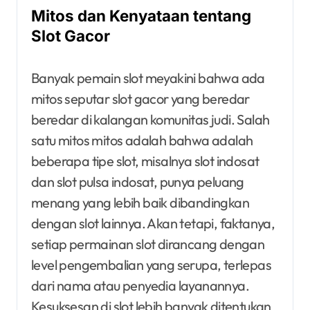
Mitos dan Kenyataan tentang
Slot Gacor
Banyak pemain slot meyakini bahwa ada
mitos seputar slot gacor yang beredar
beredar di kalangan komunitas judi. Salah
satu mitos mitos adalah bahwa adalah
beberapa tipe slot, misalnya slot indosat
dan slot pulsa indosat, punya peluang
menang yang lebih baik dibandingkan
dengan slot lainnya. Akan tetapi, faktanya,
setiap permainan slot dirancang dengan
level pengembalian yang serupa, terlepas
dari nama atau penyedia layanannya.
Kesuksesan di slot lebih banyak ditentukan