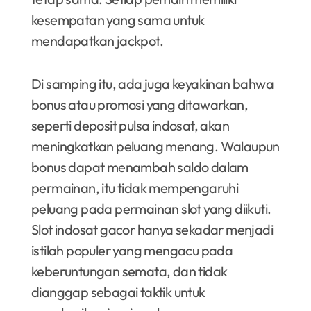
kesempatan yang sama untuk
mendapatkan jackpot.
Di samping itu, ada juga keyakinan bahwa
bonus atau promosi yang ditawarkan,
seperti deposit pulsa indosat, akan
meningkatkan peluang menang. Walaupun
bonus dapat menambah saldo dalam
permainan, itu tidak mempengaruhi
peluang pada permainan slot yang diikuti.
Slot indosat gacor hanya sekadar menjadi
istilah populer yang mengacu pada
keberuntungan semata, dan tidak
dianggap sebagai taktik untuk