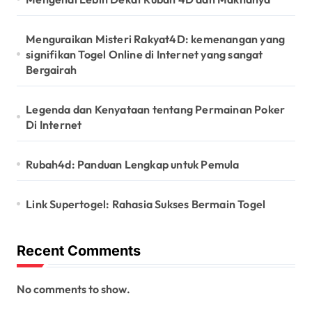
Menguraikan Misteri Rakyat4D: kemenangan yang
signifikan Togel Online di Internet yang sangat
Bergairah
Legenda dan Kenyataan tentang Permainan Poker
Di Internet
Rubah4d: Panduan Lengkap untuk Pemula
Link Supertogel: Rahasia Sukses Bermain Togel
Recent Comments
No comments to show.