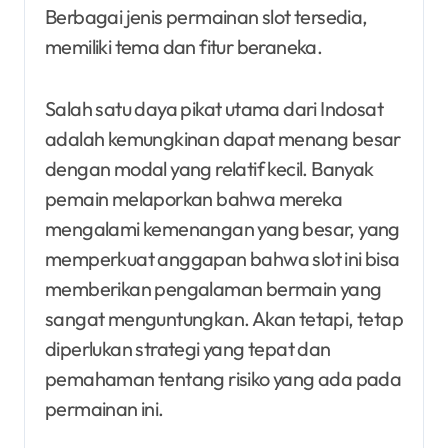
Berbagai jenis permainan slot tersedia,
memiliki tema dan fitur beraneka.
Salah satu daya pikat utama dari Indosat
adalah kemungkinan dapat menang besar
dengan modal yang relatif kecil. Banyak
pemain melaporkan bahwa mereka
mengalami kemenangan yang besar, yang
memperkuat anggapan bahwa slot ini bisa
memberikan pengalaman bermain yang
sangat menguntungkan. Akan tetapi, tetap
diperlukan strategi yang tepat dan
pemahaman tentang risiko yang ada pada
permainan ini.