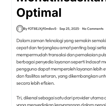
Optimal
By fOT8EJXjf0m8ov5
Sep 25, 2025
No Comments
Dalam zaman teknologi yang semakin semakin maju, tuntutan akan komunikasi yang efisien
cepat dan terjangkau amat penting bagi setia
mempermudah transaksi dan pemakaian pulsa
berbagai penyedia layanan seperti Indosat mau
pengguna dapat memperoleh layanan lebih efek
dan fasilitas setoran, yang dikembangkan un
secara lebih efisien.
Tri, dikenal sebagai satu dari provider utama 
yang menyediakan kenyamanan dalam pengisia