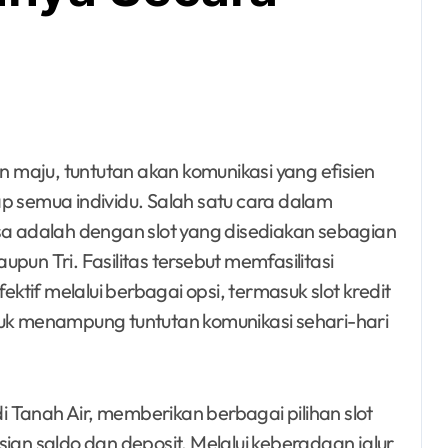
p semua individu. Salah satu cara dalam
 adalah dengan slot yang disediakan sebagian
pun Tri. Fasilitas tersebut memfasilitasi
tif melalui berbagai opsi, termasuk slot kredit
tuk menampung tuntutan komunikasi sehari-hari
di Tanah Air, memberikan berbagai pilihan slot
n saldo dan deposit. Melalui keberadaan jalur