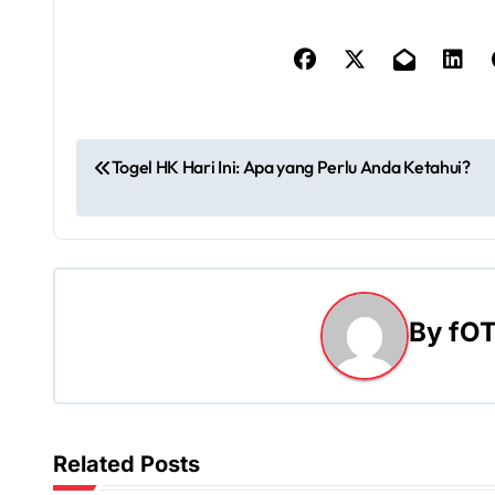
P
Togel HK Hari Ini: Apa yang Perlu Anda Ketahui?
o
s
t
By
fO
n
a
v
Related Posts
i