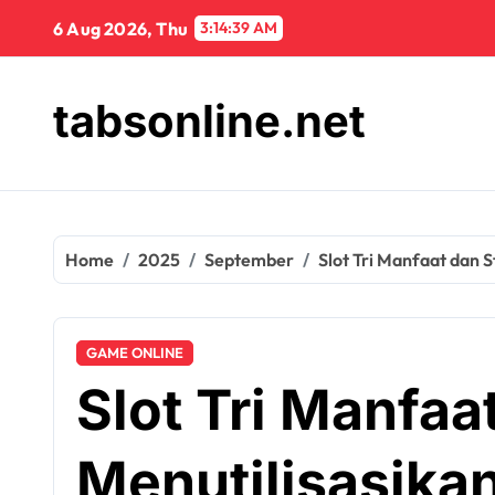
Skip
6 Aug 2026, Thu
3:14:40 AM
to
content
tabsonline.net
Home
2025
September
Slot Tri Manfaat dan 
GAME ONLINE
Slot Tri Manfaa
Menutilisasika