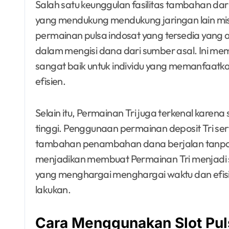
Salah satu keunggulan fasilitas tambahan dari 
yang mendukung mendukung jaringan lain misal
permainan pulsa indosat yang tersedia yang
dalam mengisi dana dari sumber asal. Ini mem
sangat baik untuk individu yang memanfaatka
efisien.
Selain itu, Permainan Tri juga terkenal karena 
tinggi. Penggunaan permainan deposit Tri se
tambahan penambahan dana berjalan tanpa
menjadikan membuat Permainan Tri menjadi sa
yang menghargai menghargai waktu dan efisie
lakukan.
Cara Menggunakan Slot Pul