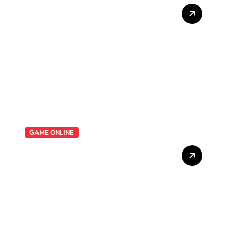
Mengenal Lebih Dekat
Rubah 4D dan Maknanya
GAME ONLINE
Menguraikan Misteri
Rakyat4D: kemenangan
yang signifikan Togel Online
di Internet yang sangat
Bergairah