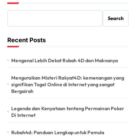
Search
Recent Posts
Mengenal Lebih Dekat Rubah 4D dan Maknanya
Menguraikan Misteri Rakyat4D: kemenangan yang
signifikan Togel Online di Internet yang sangat
Bergairah
Legenda dan Kenyataan tentang Permainan Poker
Di Internet
Rubah4d: Panduan Lengkap untuk Pemula