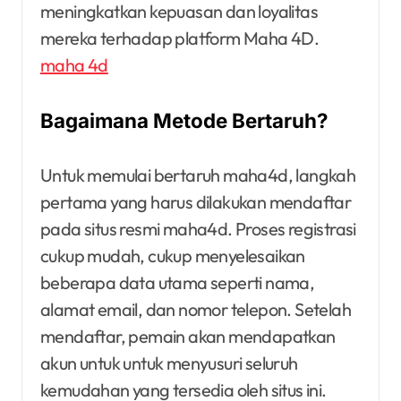
meningkatkan kepuasan dan loyalitas
mereka terhadap platform Maha 4D.
maha 4d
Bagaimana Metode Bertaruh?
Untuk memulai bertaruh maha4d, langkah
pertama yang harus dilakukan mendaftar
pada situs resmi maha4d. Proses registrasi
cukup mudah, cukup menyelesaikan
beberapa data utama seperti nama,
alamat email, dan nomor telepon. Setelah
mendaftar, pemain akan mendapatkan
akun untuk untuk menyusuri seluruh
kemudahan yang tersedia oleh situs ini.