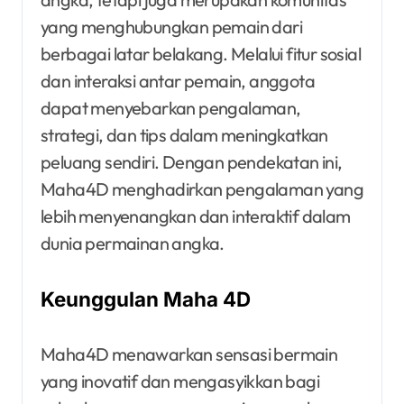
yang menghubungkan pemain dari
berbagai latar belakang. Melalui fitur sosial
dan interaksi antar pemain, anggota
dapat menyebarkan pengalaman,
strategi, dan tips dalam meningkatkan
peluang sendiri. Dengan pendekatan ini,
Maha4D menghadirkan pengalaman yang
lebih menyenangkan dan interaktif dalam
dunia permainan angka.
Keunggulan Maha 4D
Maha4D menawarkan sensasi bermain
yang inovatif dan mengasyikkan bagi