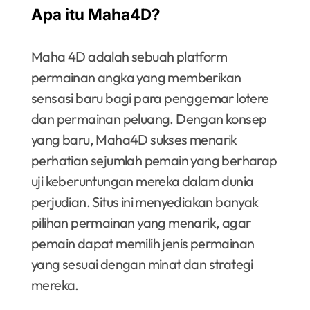
Apa itu Maha4D?
Maha 4D adalah sebuah platform
permainan angka yang memberikan
sensasi baru bagi para penggemar lotere
dan permainan peluang. Dengan konsep
yang baru, Maha4D sukses menarik
perhatian sejumlah pemain yang berharap
uji keberuntungan mereka dalam dunia
perjudian. Situs ini menyediakan banyak
pilihan permainan yang menarik, agar
pemain dapat memilih jenis permainan
yang sesuai dengan minat dan strategi
mereka.