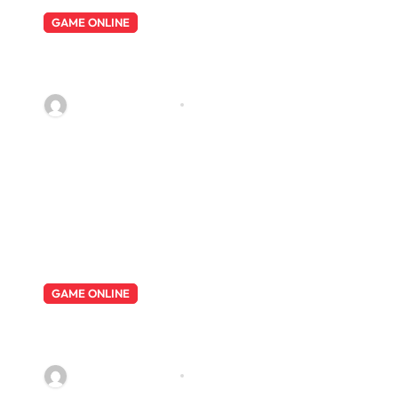
GAME ONLINE
Mengenal Lebih Dekat Rubah 4D
dan Maknanya
fOT8EJXjf0m8ov5
Jul 31, 2026
GAME ONLINE
Menguraikan Misteri Rakyat4D:
kemenangan yang signifikan
Togel Online di Internet yang
fOT8EJXjf0m8ov5
Jul 28, 2026
sangat Bergairah