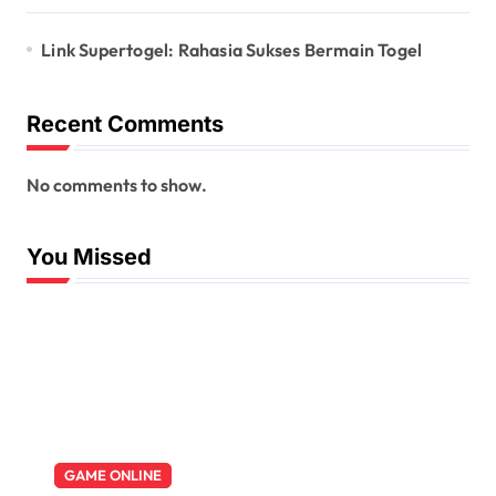
Link Supertogel: Rahasia Sukses Bermain Togel
Recent Comments
No comments to show.
You Missed
GAME ONLINE