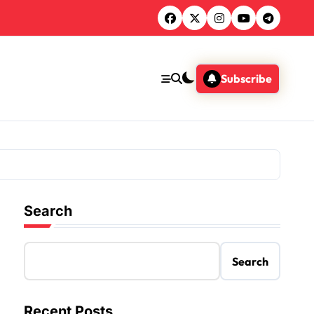
Subscribe
Search
Search
Recent Posts