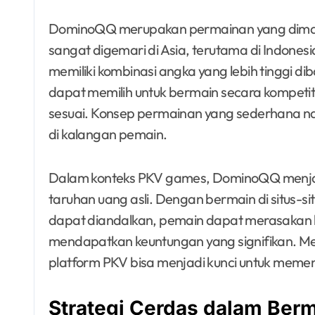
DominoQQ merupakan permainan yang dima
sangat digemari di Asia, terutama di Indone
memiliki kombinasi angka yang lebih tinggi
dapat memilih untuk bermain secara kompetit
sesuai. Konsep permainan yang sederhana n
di kalangan pemain.
Dalam konteks PKV games, DominoQQ menja
taruhan uang asli. Dengan bermain di situs-si
dapat diandalkan, pemain dapat merasakan 
mendapatkan keuntungan yang signifikan. M
platform PKV bisa menjadi kunci untuk memen
Strategi Cerdas dalam Ber