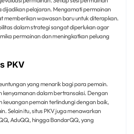
ngevaluasi permainan. Setiap sesi permainan
 dijadikan pelajaran. Mengamati permainan
at memberikan wawasan baru untuk diterapkan.
litas dalam strategi sangat diperlukan agar
amika permainan dan meningkatkan peluang
us PKV
euntungan yang menarik bagi para pemain.
an kenyamanan dalam bertransaksi. Dengan
an keuangan pemain terlindungi dengan baik,
. Selain itu, situs PKV juga menawarkan
noQQ, AduQQ, hingga BandarQQ, yang