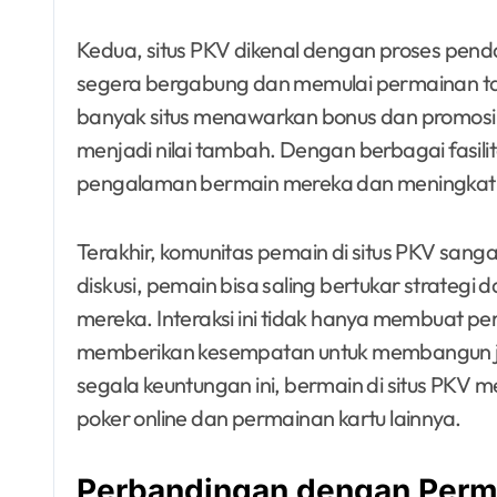
Kedua, situs PKV dikenal dengan proses pen
segera bergabung dan memulai permainan tan
banyak situs menawarkan bonus dan promosi 
menjadi nilai tambah. Dengan berbagai fasil
pengalaman bermain mereka dan meningkat
Terakhir, komunitas pemain di situs PKV sang
diskusi, pemain bisa saling bertukar strategi 
mereka. Interaksi ini tidak hanya membuat per
memberikan kesempatan untuk membangun 
segala keuntungan ini, bermain di situs PKV 
poker online dan permainan kartu lainnya.
Perbandingan dengan Perm