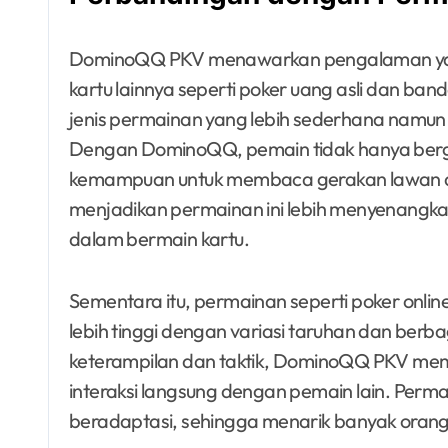
DominoQQ PKV menawarkan pengalaman yan
kartu lainnya seperti poker uang asli dan ba
jenis permainan yang lebih sederhana namun
Dengan DominoQQ, pemain tidak hanya berg
kemampuan untuk membaca gerakan lawan dan 
menjadikan permainan ini lebih menyenangkan
dalam bermain kartu.
Sementara itu, permainan seperti poker onlin
lebih tinggi dengan variasi taruhan dan berb
keterampilan dan taktik, DominoQQ PKV mem
interaksi langsung dengan pemain lain. Perm
beradaptasi, sehingga menarik banyak orang