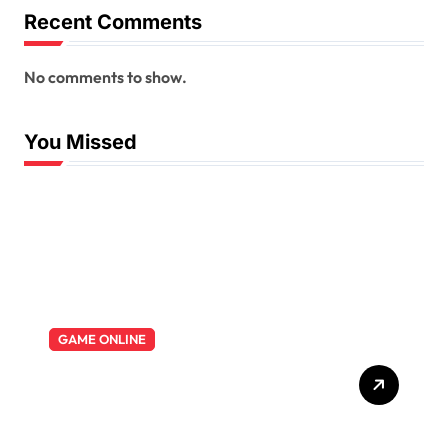
Recent Comments
No comments to show.
You Missed
GAME ONLINE
Mengenal Lebih Dekat
Rubah 4D dan Maknanya