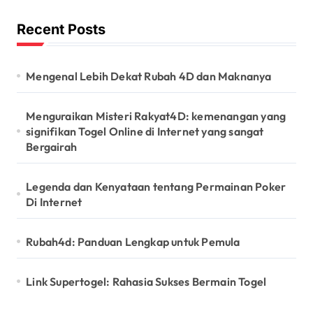
Recent Posts
Mengenal Lebih Dekat Rubah 4D dan Maknanya
Menguraikan Misteri Rakyat4D: kemenangan yang
signifikan Togel Online di Internet yang sangat
Bergairah
Legenda dan Kenyataan tentang Permainan Poker
Di Internet
Rubah4d: Panduan Lengkap untuk Pemula
Link Supertogel: Rahasia Sukses Bermain Togel