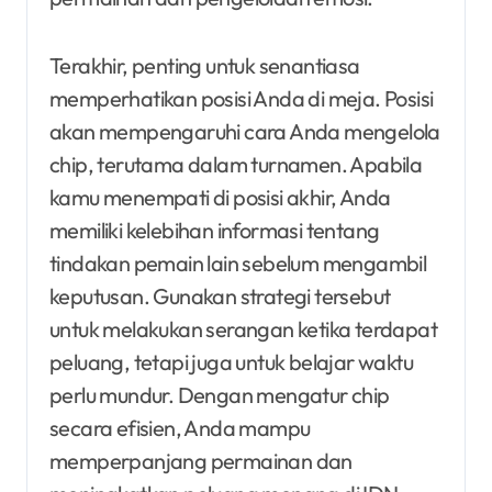
Terakhir, penting untuk senantiasa
memperhatikan posisi Anda di meja. Posisi
akan mempengaruhi cara Anda mengelola
chip, terutama dalam turnamen. Apabila
kamu menempati di posisi akhir, Anda
memiliki kelebihan informasi tentang
tindakan pemain lain sebelum mengambil
keputusan. Gunakan strategi tersebut
untuk melakukan serangan ketika terdapat
peluang, tetapi juga untuk belajar waktu
perlu mundur. Dengan mengatur chip
secara efisien, Anda mampu
memperpanjang permainan dan