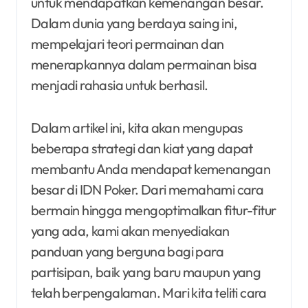
untuk mendapatkan kemenangan besar.
Dalam dunia yang berdaya saing ini,
mempelajari teori permainan dan
menerapkannya dalam permainan bisa
menjadi rahasia untuk berhasil.
Dalam artikel ini, kita akan mengupas
beberapa strategi dan kiat yang dapat
membantu Anda mendapat kemenangan
besar di IDN Poker. Dari memahami cara
bermain hingga mengoptimalkan fitur-fitur
yang ada, kami akan menyediakan
panduan yang berguna bagi para
partisipan, baik yang baru maupun yang
telah berpengalaman. Mari kita teliti cara