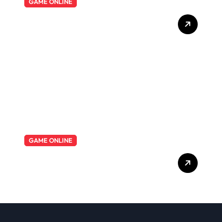
GAME ONLINE
Legenda dan Kenyataan
tentang Permainan Poker Di
Internet
GAME ONLINE
Rubah4d: Panduan
Lengkap untuk Pemula