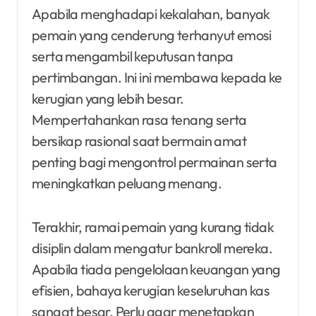
Apabila menghadapi kekalahan, banyak
pemain yang cenderung terhanyut emosi
serta mengambil keputusan tanpa
pertimbangan. Ini ini membawa kepada ke
kerugian yang lebih besar.
Mempertahankan rasa tenang serta
bersikap rasional saat bermain amat
penting bagi mengontrol permainan serta
meningkatkan peluang menang.
Terakhir, ramai pemain yang kurang tidak
disiplin dalam mengatur bankroll mereka.
Apabila tiada pengelolaan keuangan yang
efisien, bahaya kerugian keseluruhan kas
sangat besar. Perlu agar menetapkan