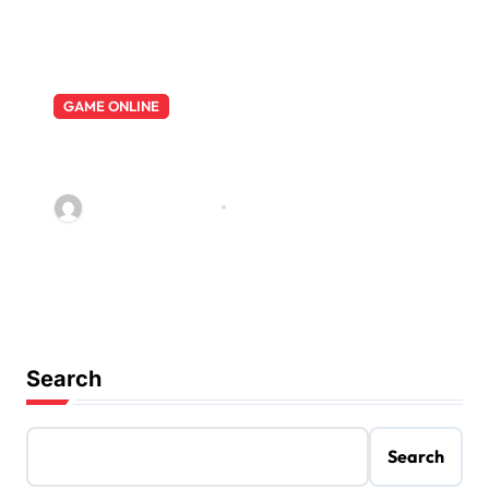
GAME ONLINE
Legenda dan Kenyataan tentang
Permainan Poker Di Internet
fOT8EJXjf0m8ov5
Jul 26, 2026
Search
Search