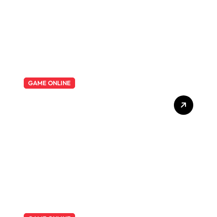
GAME ONLINE
Menguraikan Misteri
Rakyat4D: kemenangan
yang signifikan Togel Online
di Internet yang sangat
Bergairah