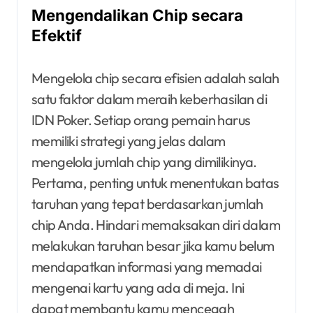
Mengendalikan Chip secara
Efektif
Mengelola chip secara efisien adalah salah
satu faktor dalam meraih keberhasilan di
IDN Poker. Setiap orang pemain harus
memiliki strategi yang jelas dalam
mengelola jumlah chip yang dimilikinya.
Pertama, penting untuk menentukan batas
taruhan yang tepat berdasarkan jumlah
chip Anda. Hindari memaksakan diri dalam
melakukan taruhan besar jika kamu belum
mendapatkan informasi yang memadai
mengenai kartu yang ada di meja. Ini
dapat membantu kamu mencegah