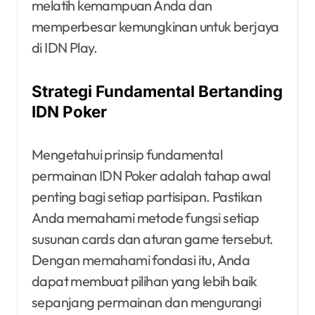
melatih kemampuan Anda dan
memperbesar kemungkinan untuk berjaya
di IDN Play.
Strategi Fundamental Bertanding
IDN Poker
Mengetahui prinsip fundamental
permainan IDN Poker adalah tahap awal
penting bagi setiap partisipan. Pastikan
Anda memahami metode fungsi setiap
susunan cards dan aturan game tersebut.
Dengan memahami fondasi itu, Anda
dapat membuat pilihan yang lebih baik
sepanjang permainan dan mengurangi