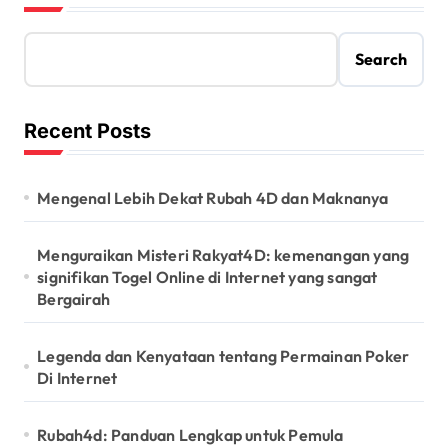
Search
Recent Posts
Mengenal Lebih Dekat Rubah 4D dan Maknanya
Menguraikan Misteri Rakyat4D: kemenangan yang
signifikan Togel Online di Internet yang sangat
Bergairah
Legenda dan Kenyataan tentang Permainan Poker
Di Internet
Rubah4d: Panduan Lengkap untuk Pemula