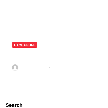
GAME ONLINE
Legenda dan Kenyataan tentang
Permainan Poker Di Internet
fOT8EJXjf0m8ov5
Jul 26, 2026
Search