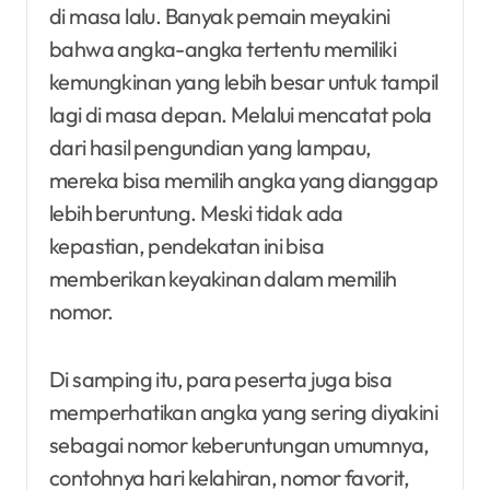
di masa lalu. Banyak pemain meyakini
bahwa angka-angka tertentu memiliki
kemungkinan yang lebih besar untuk tampil
lagi di masa depan. Melalui mencatat pola
dari hasil pengundian yang lampau,
mereka bisa memilih angka yang dianggap
lebih beruntung. Meski tidak ada
kepastian, pendekatan ini bisa
memberikan keyakinan dalam memilih
nomor.
Di samping itu, para peserta juga bisa
memperhatikan angka yang sering diyakini
sebagai nomor keberuntungan umumnya,
contohnya hari kelahiran, nomor favorit,