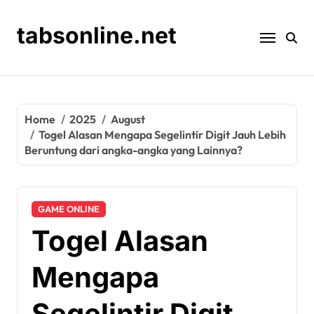
Skip
to
tabsonline.net
content
Home
2025
August
Togel Alasan Mengapa Segelintir Digit Jauh Lebih
Beruntung dari angka-angka yang Lainnya?
GAME ONLINE
Togel Alasan
Mengapa
Segelintir Digit