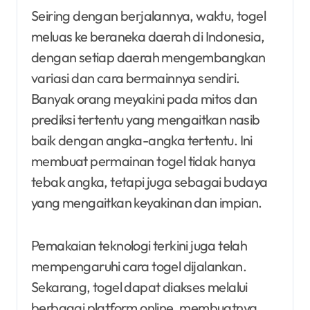
Seiring dengan berjalannya, waktu, togel
meluas ke beraneka daerah di Indonesia,
dengan setiap daerah mengembangkan
variasi dan cara bermainnya sendiri.
Banyak orang meyakini pada mitos dan
prediksi tertentu yang mengaitkan nasib
baik dengan angka-angka tertentu. Ini
membuat permainan togel tidak hanya
tebak angka, tetapi juga sebagai budaya
yang mengaitkan keyakinan dan impian.
Pemakaian teknologi terkini juga telah
mempengaruhi cara togel dijalankan.
Sekarang, togel dapat diakses melalui
berbagai platform online, membuatnya