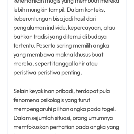
ketertarikan magis yang membuat mereka
lebih mungkin tampil. Dalam konteks,
keberuntungan bisa jadi hasil dari
pengalaman individu, kepercayaan, atau
bahkan tradisi yang ditemui di budaya
tertentu. Peserta sering memilih angka
yang membawa makna khusus buat
mereka, seperti tanggal lahir atau
peristiwa peristiwa penting.
Selain keyakinan pribadi, terdapat pula
fenomena psikologis yang turut
mempengaruhi pilihan angka pada togel.
Dalam sejumlah situasi, orang umumnya
memfokuskan perhatian pada angka yang