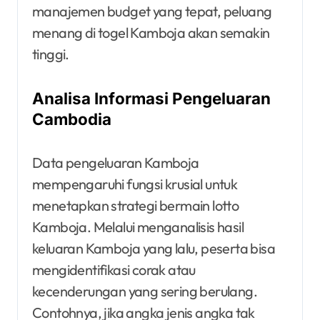
manajemen budget yang tepat, peluang
menang di togel Kamboja akan semakin
tinggi.
Analisa Informasi Pengeluaran
Cambodia
Data pengeluaran Kamboja
mempengaruhi fungsi krusial untuk
menetapkan strategi bermain lotto
Kamboja. Melalui menganalisis hasil
keluaran Kamboja yang lalu, peserta bisa
mengidentifikasi corak atau
kecenderungan yang sering berulang.
Contohnya, jika angka jenis angka tak