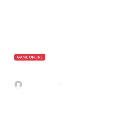
GAME ONLINE
Menguraikan Misteri Rakyat4D:
kemenangan yang signifikan
Togel Online di Internet yang
fOT8EJXjf0m8ov5
Jul 28, 2026
sangat Bergairah