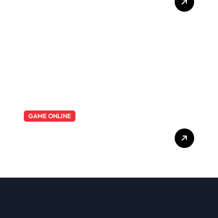
tentang Permainan Poker Di
Internet
GAME ONLINE
Rubah4d: Panduan
Lengkap untuk Pemula