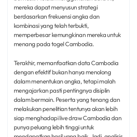
mereka dapat menyusun strategi
berdasarkan frekuensi angka dan
kombinasi yang telah terbukti,
memperbesar kemungkinan mereka untuk
menang pada togel Cambodia.
Terakhir, memanfaatkan data Cambodia
dengan efektif bukan hanya menolong
dalam menentukan angka, tetapi malah
mengajarkan pasti pentingnya disiplin
dalam bermain. Peserta yang tenang dan
melakukan penelitian tentunya akan lebih
siap menghadapi live draw Cambodia dan
punya peluang lebih tinggi untuk
mendapatkan hasil yang baik. Jadi, analisis