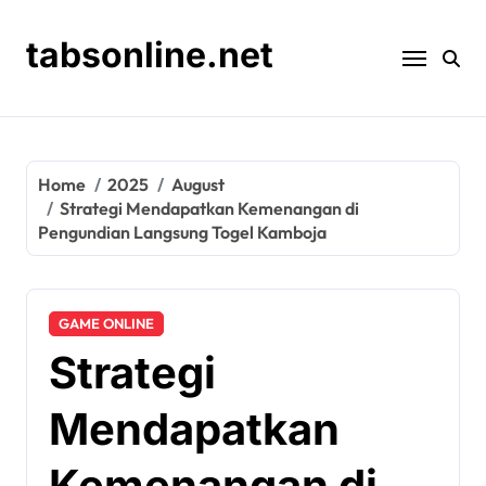
Skip
to
tabsonline.net
content
Home
2025
August
Strategi Mendapatkan Kemenangan di
Pengundian Langsung Togel Kamboja
GAME ONLINE
Strategi
Mendapatkan
Kemenangan di