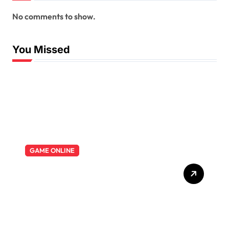
No comments to show.
You Missed
GAME ONLINE
Mengenal Lebih Dekat
Rubah 4D dan Maknanya