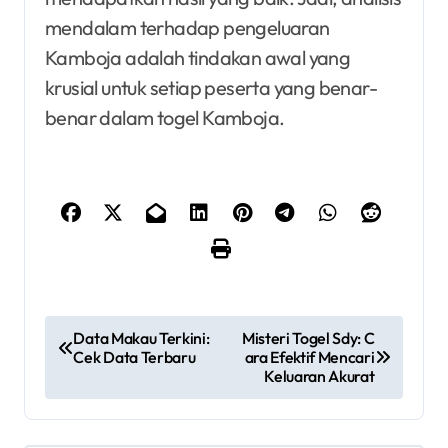
mendalam terhadap pengeluaran
Kamboja adalah tindakan awal yang
krusial untuk setiap peserta yang benar-
benar dalam togel Kamboja.
P
Data Makau Terkini:
Misteri Togel Sdy: C
Cek Data Terbaru
ara Efektif Mencari
o
Keluaran Akurat
s
t