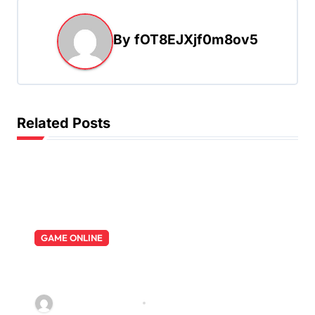
n
a
By
fOT8EJXjf0m8ov5
v
i
g
Related Posts
a
t
i
o
n
GAME ONLINE
Mengenal Lebih Dekat Rubah 4D
dan Maknanya
fOT8EJXjf0m8ov5
Jul 31, 2026