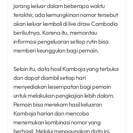
jarang keluar dalam beberapa waktu
terakhir, ada kemungkinan nomor tersebut
akan keluar kembali di live draw Cambodia
berikutnya. Karena itu, memantau
informasi pengeluaran setiap rutin bisa
memberi keunggulan bagi pemain.
Selain itu, data hasil Kamboja yang terbuka
dan dapat diambil setiap hari
menyediakan kesempatan bagi pemain
untuk melakukan pengkajian lebih dalam.
Pemain bisa merekam hasil keluaran
Kamboja harian dan mencoba
menemukan kombinasi nomor yang
berhasil. Melalui menggunakan data ini,