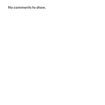
No comments to show.