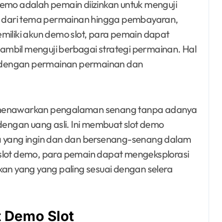
demo adalah pemain diizinkan untuk menguji
ai dari tema permainan hingga pembayaran,
miliki akun demo slot, para pemain dapat
mbil menguji berbagai strategi permainan. Hal
ar dengan permainan permainan dan
juga menawarkan pengalaman senang tanpa adanya
 dengan uang asli. Ini membuat slot demo
la yang ingin dan dan bersenang-senang dalam
 slot demo, para pemain dapat mengeksplorasi
n yang yang paling sesuai dengan selera
 Demo Slot