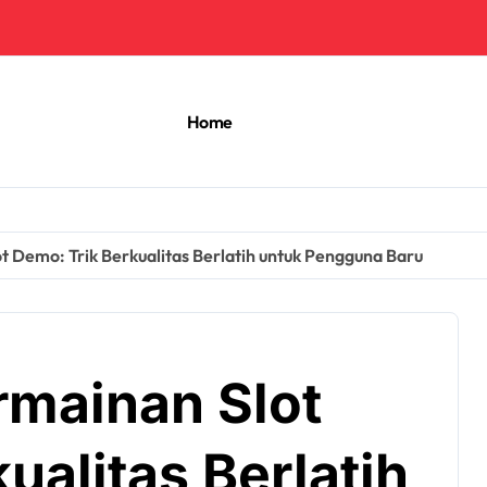
Home
 Demo: Trik Berkualitas Berlatih untuk Pengguna Baru
mainan Slot
ualitas Berlatih