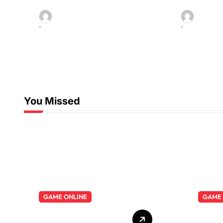
Dekat Rubah 4D
Misteri
o
dan Maknanya
kemena
fOT8EJXjf0m8ov5
fOT8EJ
n
yang si
Jul 31, 2026
Jul 28, 202
Togel On
Interne
sangat 
You Missed
GAME ONLINE
GAME 
Mengenal Lebih
Meng