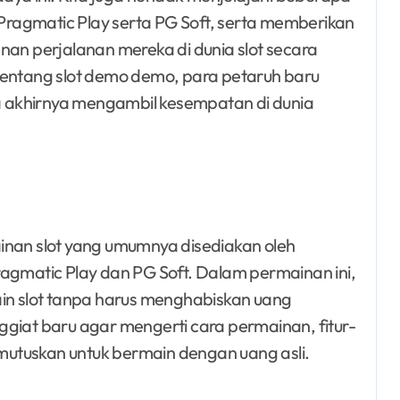
ragmatic Play serta PG Soft, serta memberikan
nan perjalanan mereka di dunia slot secara
tentang slot demo demo, para petaruh baru
 akhirnya mengambil kesempatan di dunia
inan slot yang umumnya disediakan oleh
ragmatic Play dan PG Soft. Dalam permainan ini,
n slot tanpa harus menghabiskan uang
ggiat baru agar mengerti cara permainan, fitur-
utuskan untuk bermain dengan uang asli.