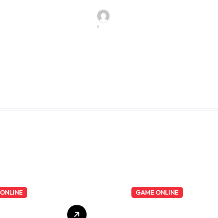
 Rakyat4D:
Kenyataan
ngan
tentang
Xjf0m8ov5
fOT8EJXjf0m8ov5
gnifikan
Permainan Poker
6
Jul 26, 2026
line di
Di Internet
t yang
Bergairah
ONLINE
GAME ONLINE
uraikan
Legenda dan