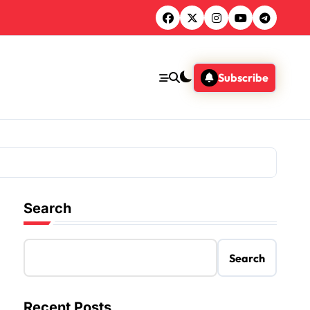
Subscribe
Search
Search
Recent Posts