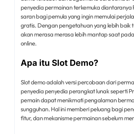
penyedia permainan terkemuka diantaranya P
saran bagi pemula yang ingin memulai perjala
gratis. Dengan pengetahuan yang lebih baik 
akan merasa merasa lebih mantap saat pada
online.
Apa itu Slot Demo?
Slot demo adalah versi percobaan dari perma
penyedia penyedia perangkat lunak seperti P
pemain dapat menikmati pengalaman bermai
sungguhan. Hal ini memberi peluang bagi pen
fitur, dan mekanisme permainan sebelum mem