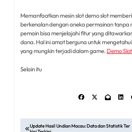
Memanfaatkan mesin slot demo slot memberi
berkenalan dengan aneka permainan tanpa me
pemain bisa menjelajahi fitur yang ditawark
dana. Hal ini amat berguna untuk mengetahui 
yang mungkin terjadi dalam game.
Demo Slot
Selain itu
P
Update Hasil Undian Macau: Data dan Statistik Ter
kini Terkini