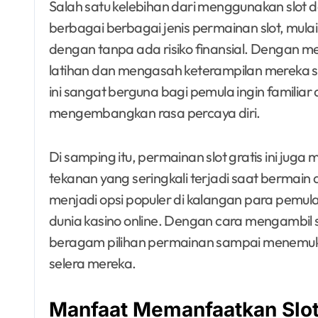
Salah satu kelebihan dari menggunakan slot 
berbagai berbagai jenis permainan slot, mul
dengan tanpa ada risiko finansial. Dengan me
latihan dan mengasah keterampilan mereka sa
ini sangat berguna bagi pemula ingin famili
mengembangkan rasa percaya diri.
Di samping itu, permainan slot gratis ini 
tekanan yang seringkali terjadi saat bermain
menjadi opsi populer di kalangan para pemu
dunia kasino online. Dengan cara mengambil
beragam pilihan permainan sampai menemuka
selera mereka.
Manfaat Memanfaatkan Slot