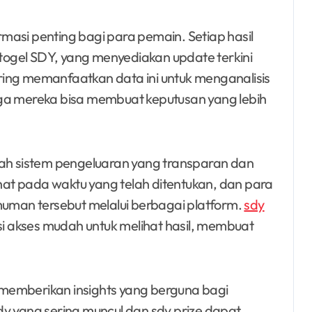
masi penting bagi para pemain. Setiap hasil
s togel SDY, yang menyediakan update terkini
ing memanfaatkan data ini untuk menganalisis
gga mereka bisa membuat keputusan yang lebih
lah sistem pengeluaran yang transparan dan
ihat pada waktu yang telah ditentukan, dan para
man tersebut melalui berbagai platform.
sdy
tasi akses mudah untuk melihat hasil, membuat
a memberikan insights yang berguna bagi
dy yang sering muncul dan sdy prize dapat