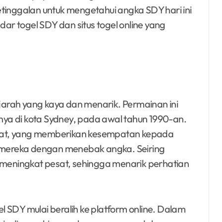
tinggalan untuk mengetahui angka SDY hari ini
r togel SDY dan situs togel online yang
ejarah yang kaya dan menarik. Permainan ini
tnya di kota Sydney, pada awal tahun 1990-an.
akyat, yang memberikan kesempatan kepada
mereka dengan menebak angka. Seiring
i meningkat pesat, sehingga menarik perhatian
 SDY mulai beralih ke platform online. Dalam