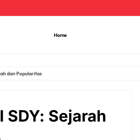
Home
ah dan Popularitas
 SDY: Sejarah
s