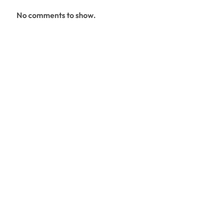
No comments to show.