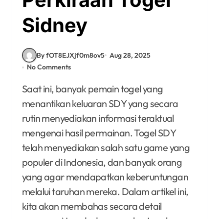
Sidney
By fOT8EJXjf0m8ov5
Aug 28, 2025
No Comments
Saat ini, banyak pemain togel yang
menantikan keluaran SDY yang secara
rutin menyediakan informasi teraktual
mengenai hasil permainan. Togel SDY
telah menyediakan salah satu game yang
populer di Indonesia, dan banyak orang
yang agar mendapatkan keberuntungan
melalui taruhan mereka. Dalam artikel ini,
kita akan membahas secara detail