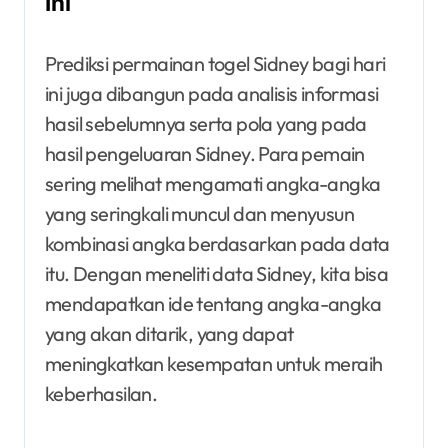
Ini
Prediksi permainan togel Sidney bagi hari
ini juga dibangun pada analisis informasi
hasil sebelumnya serta pola yang pada
hasil pengeluaran Sidney. Para pemain
sering melihat mengamati angka-angka
yang seringkali muncul dan menyusun
kombinasi angka berdasarkan pada data
itu. Dengan meneliti data Sidney, kita bisa
mendapatkan ide tentang angka-angka
yang akan ditarik, yang dapat
meningkatkan kesempatan untuk meraih
keberhasilan.