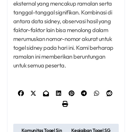
eksternal yang mencakup ramalan serta
tanggal-tanggal signifikan. Kombinasi di
antara data sidney, observasi hasil yang
faktor-faktor lain bisa menolong dalam
merumuskan nomor-nomor akurat untuk
togel sidney pada hari ini. Kami berharap
ramalan ini memberikan beruntungan
untuk semua peserta.
P
Komunitas Togel Sin
Keajaiban Togel SG