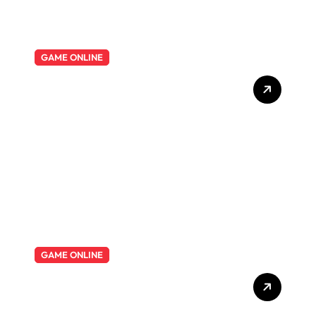
GAME ONLINE
Legenda dan Kenyataan
tentang Permainan Poker Di
Internet
GAME ONLINE
Rubah4d: Panduan
Lengkap untuk Pemula