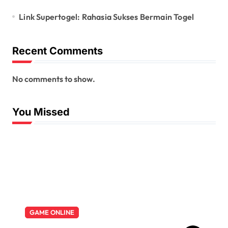
Link Supertogel: Rahasia Sukses Bermain Togel
Recent Comments
No comments to show.
You Missed
GAME ONLINE