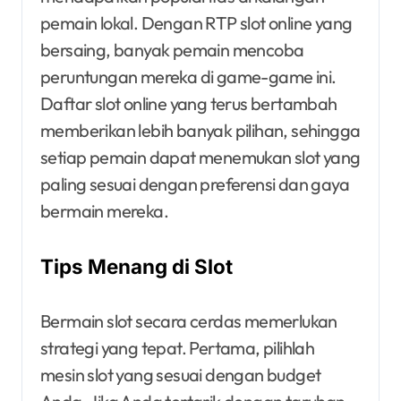
pemain lokal. Dengan RTP slot online yang
bersaing, banyak pemain mencoba
peruntungan mereka di game-game ini.
Daftar slot online yang terus bertambah
memberikan lebih banyak pilihan, sehingga
setiap pemain dapat menemukan slot yang
paling sesuai dengan preferensi dan gaya
bermain mereka.
Tips Menang di Slot
Bermain slot secara cerdas memerlukan
strategi yang tepat. Pertama, pilihlah
mesin slot yang sesuai dengan budget