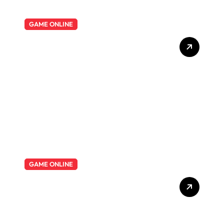
GAME ONLINE
Legenda dan Kenyataan
tentang Permainan Poker Di
Internet
GAME ONLINE
Rubah4d: Panduan
Lengkap untuk Pemula