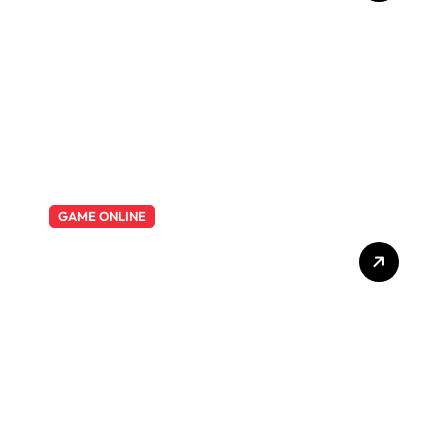
GAME ONLINE
Menguraikan Misteri
Rakyat4D: kemenangan
yang signifikan Togel Online
di Internet yang sangat
Bergairah