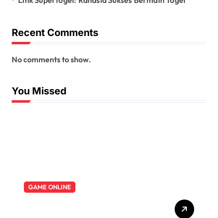
Recent Comments
No comments to show.
You Missed
GAME ONLINE
Mengenal Lebih Dekat
Rubah 4D dan Maknanya