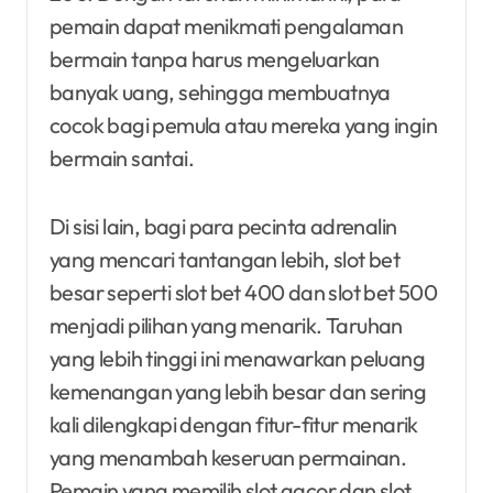
pemain dapat menikmati pengalaman
bermain tanpa harus mengeluarkan
banyak uang, sehingga membuatnya
cocok bagi pemula atau mereka yang ingin
bermain santai.
Di sisi lain, bagi para pecinta adrenalin
yang mencari tantangan lebih, slot bet
besar seperti slot bet 400 dan slot bet 500
menjadi pilihan yang menarik. Taruhan
yang lebih tinggi ini menawarkan peluang
kemenangan yang lebih besar dan sering
kali dilengkapi dengan fitur-fitur menarik
yang menambah keseruan permainan.
Pemain yang memilih slot gacor dan slot