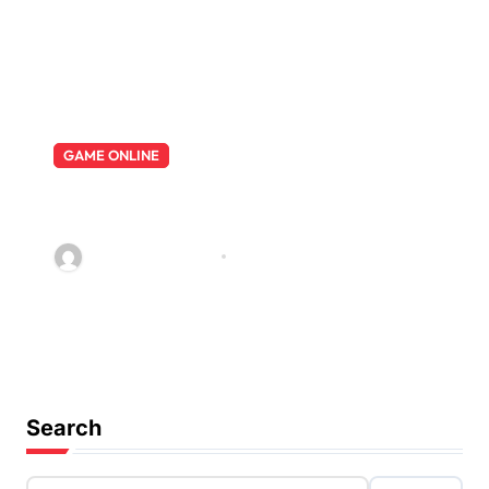
GAME ONLINE
Legenda dan Kenyataan tentang
Permainan Poker Di Internet
fOT8EJXjf0m8ov5
Jul 26, 2026
Search