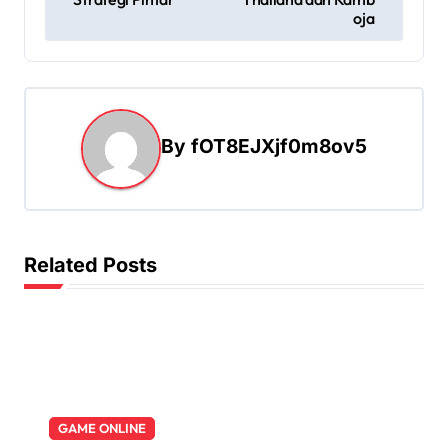
s
oja
t
n
a
By
fOT8EJXjf0m8ov5
v
i
g
a
Related Posts
t
i
o
n
GAME ONLINE