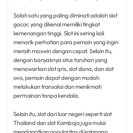
Salah satu yang paling diminati adalah slot
gacor, yang dikenal memiliki tingkat
kemenangan tinggi. Slot ini sering kali
menarik perhatian para pemain yang ingin
meraih maxwin dengan cepat. Selain itu,
dengan banyaknya situs taruhan yang
menawarkan slot qris, slot dana, dan slot
ovo, pemain dapat dengan mudah
melakukan transaksi dan menikmati
permainan tanpa kendala.
Selain itu, slot dari luar negeri seperti slot
Thailand dan slot Kamboja juga mulai
mendapatkan popularitas di kalangan