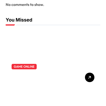
No comments to show.
You Missed
GAME ONLINE
Mengenal Lebih Dekat
Rubah 4D dan Maknanya