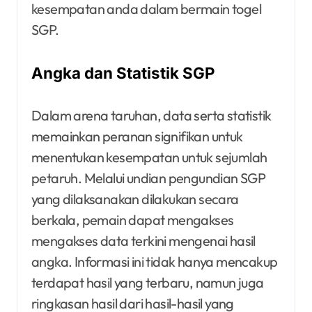
kesempatan anda dalam bermain togel
SGP.
Angka dan Statistik SGP
Dalam arena taruhan, data serta statistik
memainkan peranan signifikan untuk
menentukan kesempatan untuk sejumlah
petaruh. Melalui undian pengundian SGP
yang dilaksanakan dilakukan secara
berkala, pemain dapat mengakses
mengakses data terkini mengenai hasil
angka. Informasi ini tidak hanya mencakup
terdapat hasil yang terbaru, namun juga
ringkasan hasil dari hasil-hasil yang