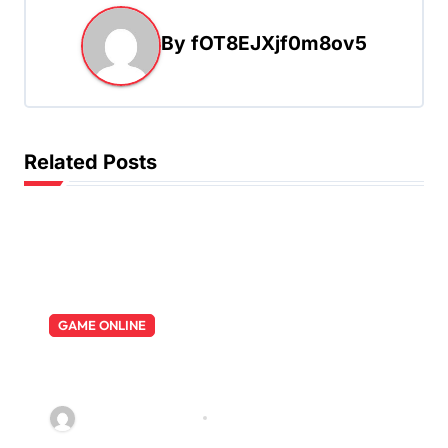
a
By
fOT8EJXjf0m8ov5
v
i
g
a
Related Posts
t
i
o
n
GAME ONLINE
Mengenal Lebih Dekat Rubah 4D
dan Maknanya
fOT8EJXjf0m8ov5
Jul 31, 2026