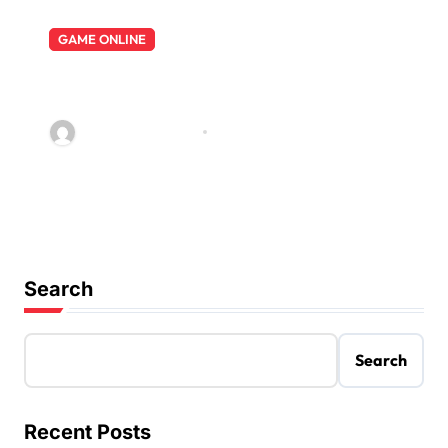
GAME ONLINE
Legenda dan Kenyataan tentang
Permainan Poker Di Internet
fOT8EJXjf0m8ov5
Jul 26, 2026
Search
Search
Recent Posts