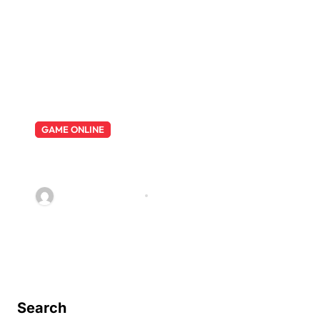
GAME ONLINE
Legenda dan Kenyataan tentang
Permainan Poker Di Internet
fOT8EJXjf0m8ov5
Jul 26, 2026
Search