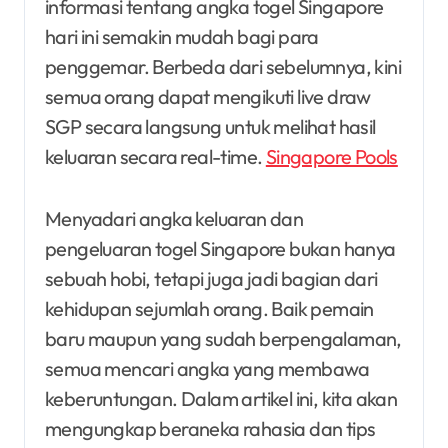
informasi tentang angka togel Singapore
hari ini semakin mudah bagi para
penggemar. Berbeda dari sebelumnya, kini
semua orang dapat mengikuti live draw
SGP secara langsung untuk melihat hasil
keluaran secara real-time.
Singapore Pools
Menyadari angka keluaran dan
pengeluaran togel Singapore bukan hanya
sebuah hobi, tetapi juga jadi bagian dari
kehidupan sejumlah orang. Baik pemain
baru maupun yang sudah berpengalaman,
semua mencari angka yang membawa
keberuntungan. Dalam artikel ini, kita akan
mengungkap beraneka rahasia dan tips