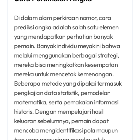
Di dalam alam perkiraan nomor, cara
prediksi angka adalah salah satu elemen
yang mendapatkan perhatian banyak
pemain. Banyak individu meyakini bahwa
melalui menggunakan berbagai strategi,
mereka bisa meningkatkan kesempatan
mereka untuk mencetak kemenangan.
Beberapa metode yang dipakai termasuk
pengkajian data statistik, pemodelan
matematika, serta pemakaian informasi
historis. Dengan mempelajari hasil
keluaran sebelumnya, pemain dapat
mencoba mengidentifikasi pola maupun
tren yang menunjang mereka untuk