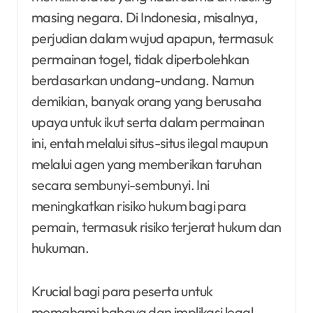
masing negara. Di Indonesia, misalnya,
perjudian dalam wujud apapun, termasuk
permainan togel, tidak diperbolehkan
berdasarkan undang-undang. Namun
demikian, banyak orang yang berusaha
upaya untuk ikut serta dalam permainan
ini, entah melalui situs-situs ilegal maupun
melalui agen yang memberikan taruhan
secara sembunyi-sembunyi. Ini
meningkatkan risiko hukum bagi para
pemain, termasuk risiko terjerat hukum dan
hukuman.
Krucial bagi para peserta untuk
memahami bahaya dan implikasi legal