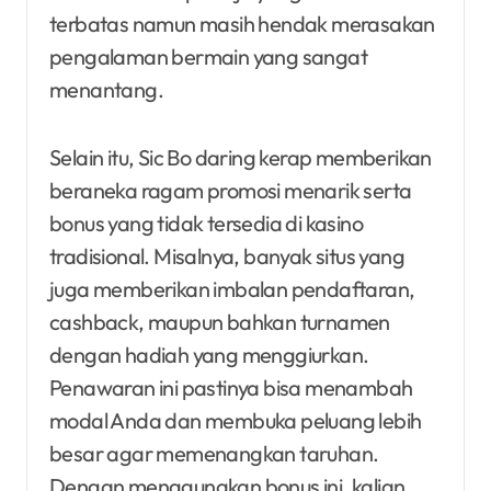
terbatas namun masih hendak merasakan
pengalaman bermain yang sangat
menantang.
Selain itu, Sic Bo daring kerap memberikan
beraneka ragam promosi menarik serta
bonus yang tidak tersedia di kasino
tradisional. Misalnya, banyak situs yang
juga memberikan imbalan pendaftaran,
cashback, maupun bahkan turnamen
dengan hadiah yang menggiurkan.
Penawaran ini pastinya bisa menambah
modal Anda dan membuka peluang lebih
besar agar memenangkan taruhan.
Dengan menggunakan bonus ini, kalian