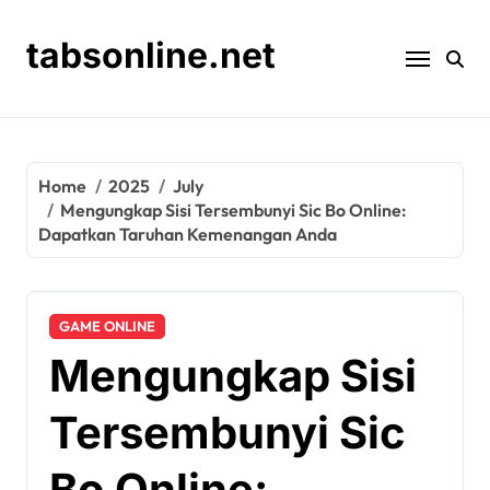
Skip
to
tabsonline.net
content
Home
2025
July
Mengungkap Sisi Tersembunyi Sic Bo Online:
Dapatkan Taruhan Kemenangan Anda
GAME ONLINE
Mengungkap Sisi
Tersembunyi Sic
Bo Online: