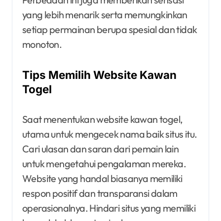
yang lebih menarik serta memungkinkan
setiap permainan berupa spesial dan tidak
monoton.
Tips Memilih Website Kawan
Togel
Saat menentukan website kawan togel,
utama untuk mengecek nama baik situs itu.
Cari ulasan dan saran dari pemain lain
untuk mengetahui pengalaman mereka.
Website yang handal biasanya memiliki
respon positif dan transparansi dalam
operasionalnya. Hindari situs yang memiliki