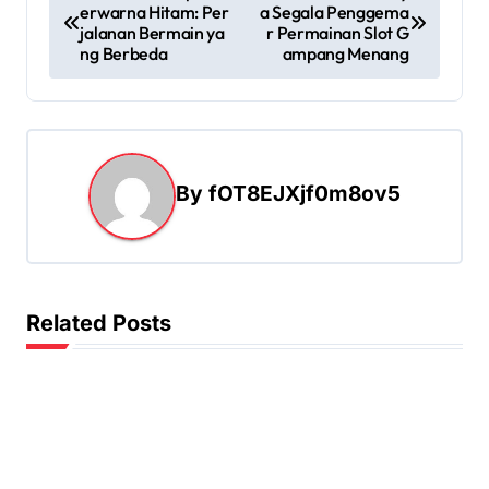
erwarna Hitam: Per
a Segala Penggema
o
jalanan Bermain ya
r Permainan Slot G
s
ng Berbeda
ampang Menang
t
n
a
By
fOT8EJXjf0m8ov5
v
i
g
a
Related Posts
t
i
o
n