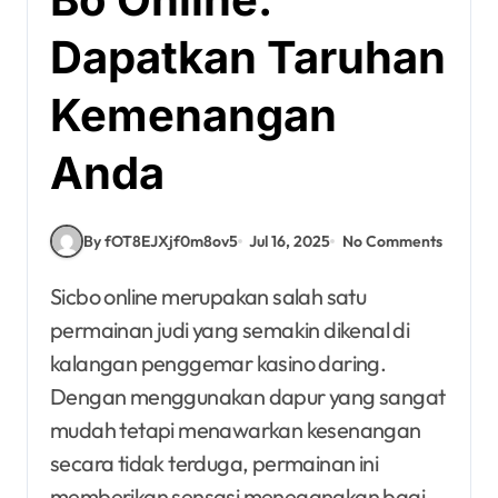
Dapatkan Taruhan
Kemenangan
Anda
By fOT8EJXjf0m8ov5
Jul 16, 2025
No Comments
Sicbo online merupakan salah satu
permainan judi yang semakin dikenal di
kalangan penggemar kasino daring.
Dengan menggunakan dapur yang sangat
mudah tetapi menawarkan kesenangan
secara tidak terduga, permainan ini
memberikan sensasi menegangkan bagi