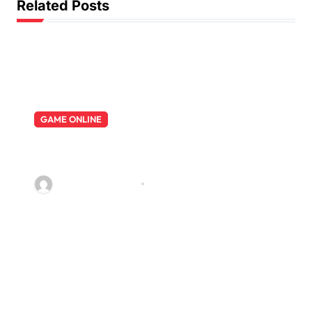
Related Posts
a
t
i
o
n
GAME ONLINE
Mengenal Lebih Dekat Rubah 4D
dan Maknanya
fOT8EJXjf0m8ov5
Jul 31, 2026