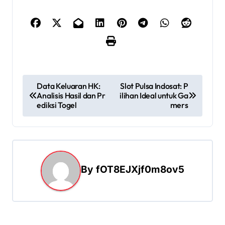
P
Data Keluaran HK:
Slot Pulsa Indosat: P
Analisis Hasil dan Pr
ilihan Ideal untuk Ga
o
ediksi Togel
mers
s
t
n
a
By
fOT8EJXjf0m8ov5
v
i
g