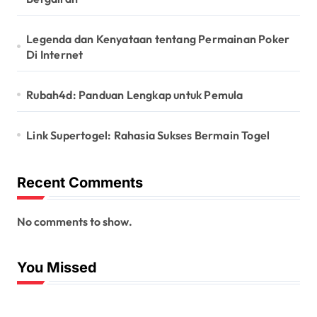
Legenda dan Kenyataan tentang Permainan Poker
Di Internet
Rubah4d: Panduan Lengkap untuk Pemula
Link Supertogel: Rahasia Sukses Bermain Togel
Recent Comments
No comments to show.
You Missed