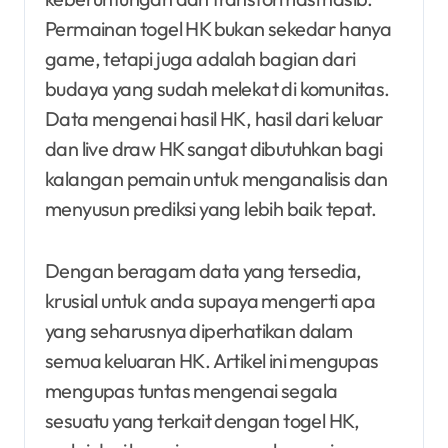
Permainan togel HK bukan sekedar hanya
game, tetapi juga adalah bagian dari
budaya yang sudah melekat di komunitas.
Data mengenai hasil HK, hasil dari keluar
dan live draw HK sangat dibutuhkan bagi
kalangan pemain untuk menganalisis dan
menyusun prediksi yang lebih baik tepat.
Dengan beragam data yang tersedia,
krusial untuk anda supaya mengerti apa
yang seharusnya diperhatikan dalam
semua keluaran HK. Artikel ini mengupas
mengupas tuntas mengenai segala
sesuatu yang terkait dengan togel HK,