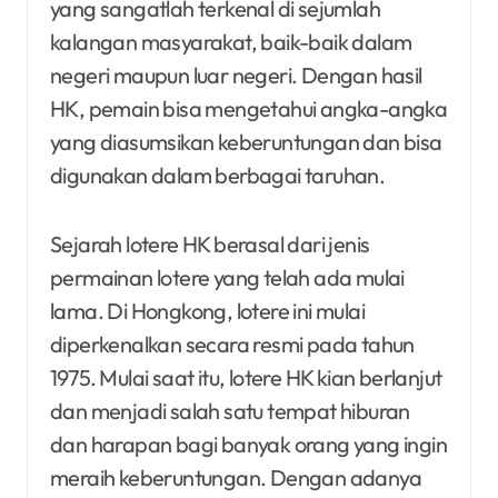
yang sangatlah terkenal di sejumlah
kalangan masyarakat, baik-baik dalam
negeri maupun luar negeri. Dengan hasil
HK, pemain bisa mengetahui angka-angka
yang diasumsikan keberuntungan dan bisa
digunakan dalam berbagai taruhan.
Sejarah lotere HK berasal dari jenis
permainan lotere yang telah ada mulai
lama. Di Hongkong, lotere ini mulai
diperkenalkan secara resmi pada tahun
1975. Mulai saat itu, lotere HK kian berlanjut
dan menjadi salah satu tempat hiburan
dan harapan bagi banyak orang yang ingin
meraih keberuntungan. Dengan adanya