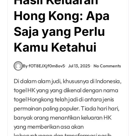
Hong Kong: Apa
Saja yang Perlu
Kamu Ketahui
By fOT8EJXjf0m8ov5
Jul 13, 2025
No Comments
Di dalam alam judi, khususnya di Indonesia,
togel HK yang yang dikenal dengan nama
togel Hongkong telah jadi di antara jenis
permainan paling populer. Tiada hari hari,
banyak orang menantikan keluaran HK
yang memberikan asa akan
keberuntungan dan transformasi nasib.