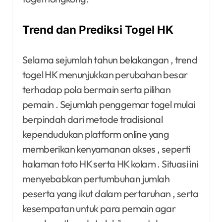
Trend dan Prediksi Togel HK
Selama sejumlah tahun belakangan , trend
togel HK menunjukkan perubahan besar
terhadap pola bermain serta pilihan
pemain . Sejumlah penggemar togel mulai
berpindah dari metode tradisional
kependudukan platform online yang
memberikan kenyamanan akses , seperti
halaman toto HK serta HK kolam . Situasi ini
menyebabkan pertumbuhan jumlah
peserta yang ikut dalam pertaruhan , serta
kesempatan untuk para pemain agar