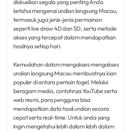
diskusikan segala yang penting Anda
ketahui mengenai undian langsung Macau,
termasuk juga jenis-jenis permainan
seperti live draw 4D dan 5D, serta metode
akses yang tercepat dalam mendapatkan
hasilnya setiap hari.
Kemudahan dalam mengakses mengakses
undian langsung Macau membuatnya kian
populer di antara pemain togel. Melalui
beragam media, contohnya YouTube serta
web resmi, para pengguna bisa
mendapatkan data hasil undian secara
cepat serta real-time. Untuk anda yang
ingin mengetahui lebih dalam lebih dalam