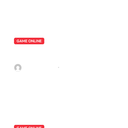
GAME ONLINE
Menguraikan Misteri Rakyat4D:
kemenangan yang signifikan
Togel Online di Internet yang
fOT8EJXjf0m8ov5
Jul 28, 2026
sangat Bergairah
GAME ONLINE