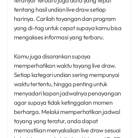
teranyar terbaru juga data yang tepat
tentang hasil undian live draw setiap
harinya. Carilah tayangan dan program
yang di-tag untuk cepat supaya kamu bisa
mengakses informasi yang terbaru.
Kamu juga disarankan supaya
memperhatikan waktu tayang live draw.
Setiap kategori undian sering mempunyai
waktu tertentu, hingga penting untuk
menyadari kapan jadwalnya penayangan
agar supaya tidak ketinggalan momen
berharga. Melalui memperhatikan jadwal
tayang yang teratur, anda dapat
memastikan menyaksikan live draw sesuai