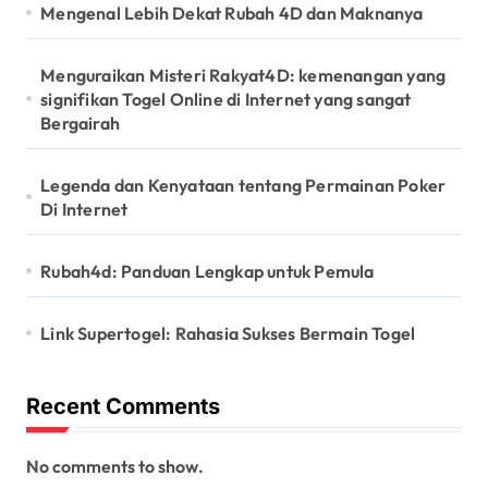
Mengenal Lebih Dekat Rubah 4D dan Maknanya
Menguraikan Misteri Rakyat4D: kemenangan yang
signifikan Togel Online di Internet yang sangat
Bergairah
Legenda dan Kenyataan tentang Permainan Poker
Di Internet
Rubah4d: Panduan Lengkap untuk Pemula
Link Supertogel: Rahasia Sukses Bermain Togel
Recent Comments
No comments to show.