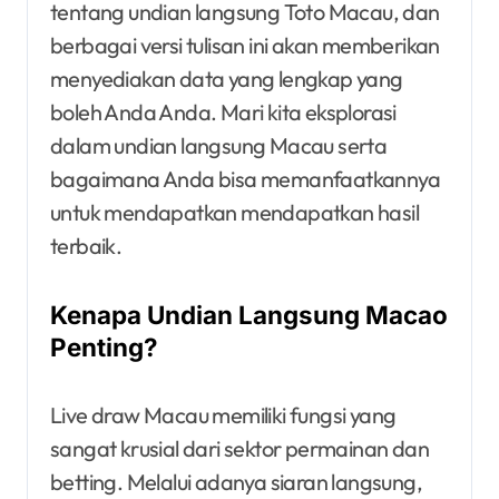
tentang undian langsung Toto Macau, dan
berbagai versi tulisan ini akan memberikan
menyediakan data yang lengkap yang
boleh Anda Anda. Mari kita eksplorasi
dalam undian langsung Macau serta
bagaimana Anda bisa memanfaatkannya
untuk mendapatkan mendapatkan hasil
terbaik.
Kenapa Undian Langsung Macao
Penting?
Live draw Macau memiliki fungsi yang
sangat krusial dari sektor permainan dan
betting. Melalui adanya siaran langsung,