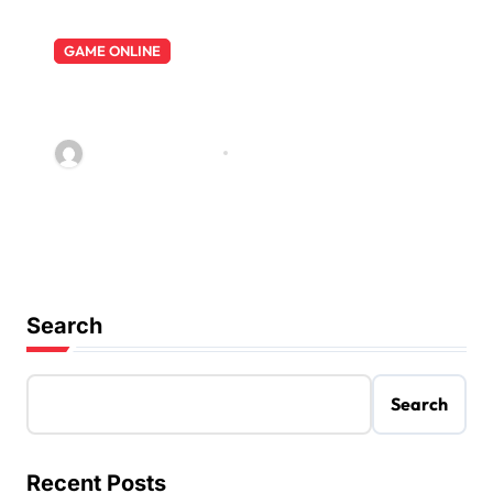
GAME ONLINE
Legenda dan Kenyataan tentang
Permainan Poker Di Internet
fOT8EJXjf0m8ov5
Jul 26, 2026
Search
Search
Recent Posts