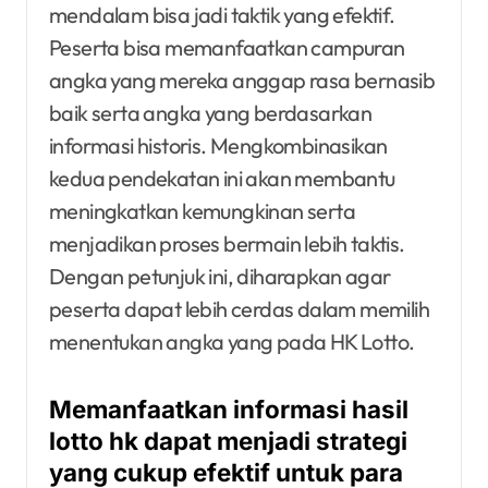
mendalam bisa jadi taktik yang efektif.
Peserta bisa memanfaatkan campuran
angka yang mereka anggap rasa bernasib
baik serta angka yang berdasarkan
informasi historis. Mengkombinasikan
kedua pendekatan ini akan membantu
meningkatkan kemungkinan serta
menjadikan proses bermain lebih taktis.
Dengan petunjuk ini, diharapkan agar
peserta dapat lebih cerdas dalam memilih
menentukan angka yang pada HK Lotto.
Memanfaatkan informasi hasil
lotto hk dapat menjadi strategi
yang cukup efektif untuk para