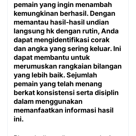
pemain yang ingin menambah
kemungkinan berhasil. Dengan
memantau hasil-hasil undian
langsung hk dengan rutin, Anda
dapat mengidentifikasi corak
dan angka yang sering keluar. Ini
dapat membantu untuk
merumuskan rangkaian bilangan
yang lebih baik. Sejumlah
pemain yang telah menang
berkat konsistensi serta disiplin
dalam menggunakan
memanfaatkan informasi hasil
ini.