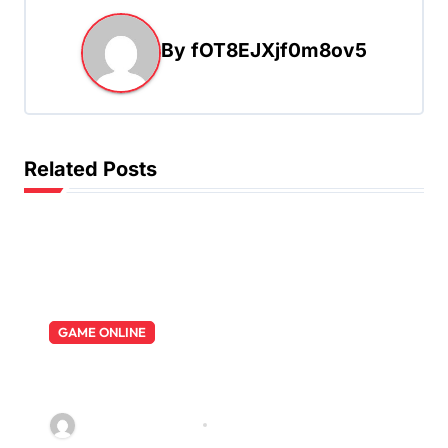
n
a
By
fOT8EJXjf0m8ov5
v
i
g
Related Posts
a
t
i
o
n
GAME ONLINE
Mengenal Lebih Dekat Rubah 4D
dan Maknanya
fOT8EJXjf0m8ov5
Jul 31, 2026