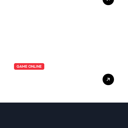
tentang Permainan Poker Di
Internet
GAME ONLINE
Rubah4d: Panduan
Lengkap untuk Pemula