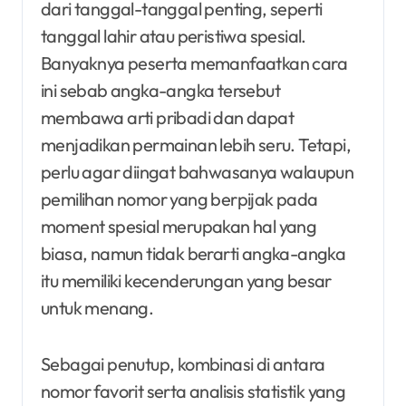
dari tanggal-tanggal penting, seperti
tanggal lahir atau peristiwa spesial.
Banyaknya peserta memanfaatkan cara
ini sebab angka-angka tersebut
membawa arti pribadi dan dapat
menjadikan permainan lebih seru. Tetapi,
perlu agar diingat bahwasanya walaupun
pemilihan nomor yang berpijak pada
moment spesial merupakan hal yang
biasa, namun tidak berarti angka-angka
itu memiliki kecenderungan yang besar
untuk menang.
Sebagai penutup, kombinasi di antara
nomor favorit serta analisis statistik yang