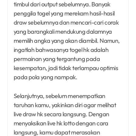
timbul dari output sebelumnya. Banyak
penggila togel yang merekam hasil-hasil
draw sebelumnya dan mencari-cari corak
yang barangkali mendukung dalamnya
memilih angka yang akan diambil. Namun,
ingatlah bahwasanya togel hk adalah
permainan yang tergantung pada
kesempatan, jadi tidak terlampau optimis
pada pola yang nampak.
Selanjutnya, sebelum menempatkan
taruhan kamu, yakinkan diri agar melihat
live draw hk secara langsung. Dengan
menyaksikan live hk lotto dengan cara
langsung, kamu dapat merasakan