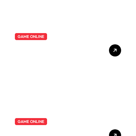
GAME ONLINE
Menguraikan Misteri
Rakyat4D: kemenangan
yang signifikan Togel Online
di Internet yang sangat
Bergairah
GAME ONLINE
Legenda dan Kenyataan