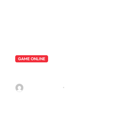
GAME ONLINE
Menguraikan Misteri Rakyat4D:
kemenangan yang signifikan
Togel Online di Internet yang
fOT8EJXjf0m8ov5
Jul 28, 2026
sangat Bergairah