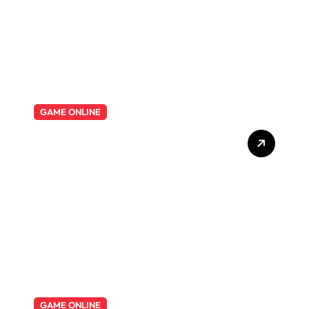
GAME ONLINE
Mengenal Lebih Dekat
Rubah 4D dan Maknanya
GAME ONLINE