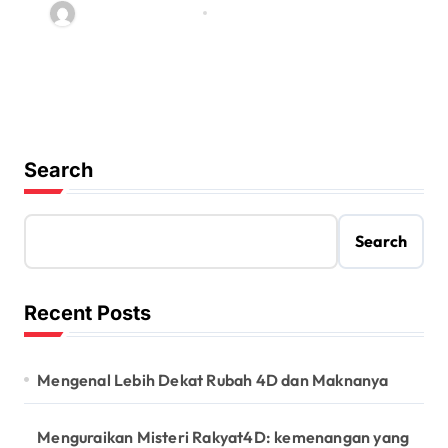
fOT8EJXjf0m8ov5
Jul 26, 2026
Search
Search
Recent Posts
Mengenal Lebih Dekat Rubah 4D dan Maknanya
Menguraikan Misteri Rakyat4D: kemenangan yang