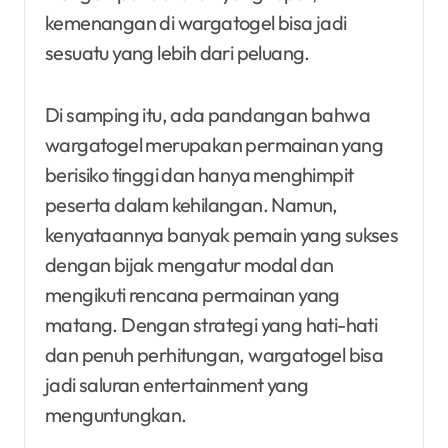
kemenangan di wargatogel bisa jadi
sesuatu yang lebih dari peluang.
Di samping itu, ada pandangan bahwa
wargatogel merupakan permainan yang
berisiko tinggi dan hanya menghimpit
peserta dalam kehilangan. Namun,
kenyataannya banyak pemain yang sukses
dengan bijak mengatur modal dan
mengikuti rencana permainan yang
matang. Dengan strategi yang hati-hati
dan penuh perhitungan, wargatogel bisa
jadi saluran entertainment yang
menguntungkan.