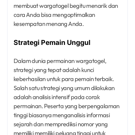
membuat wargatogel begitu menarik dan
cara Anda bisa mengoptimalkan
kesempatan menang Anda.
Strategi Pemain Unggul
Dalam dunia permainan wargatogel,
strategi yang tepat adalah kunci
keberhasilan untuk para pemain terbaik.
Salah satu strategi yang umum dilakukan
adalah analisis intensif pada corak
permainan. Peserta yang berpengalaman
tinggi biasanya menganalisis informasi
sejarah dan memprediksi nomor yang
memiliki memiliki peluang tinggi untuk