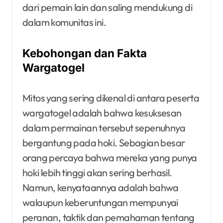
dari pemain lain dan saling mendukung di
dalam komunitas ini.
Kebohongan dan Fakta
Wargatogel
Mitos yang sering dikenal di antara peserta
wargatogel adalah bahwa kesuksesan
dalam permainan tersebut sepenuhnya
bergantung pada hoki. Sebagian besar
orang percaya bahwa mereka yang punya
hoki lebih tinggi akan sering berhasil.
Namun, kenyataannya adalah bahwa
walaupun keberuntungan mempunyai
peranan, taktik dan pemahaman tentang