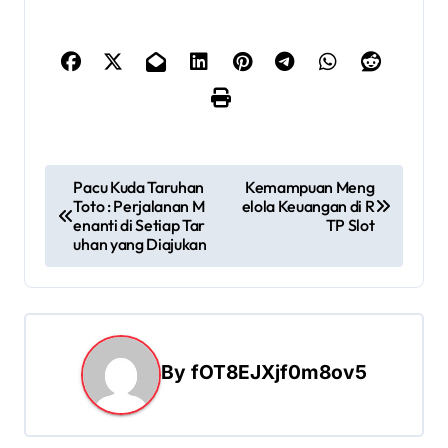
P
Pacu Kuda Taruhan
Kemampuan Meng
Toto : Perjalanan M
elola Keuangan di R
o
enanti di Setiap Tar
TP Slot
s
uhan yang Diajukan
t
n
a
By
fOT8EJXjf0m8ov5
v
i
g