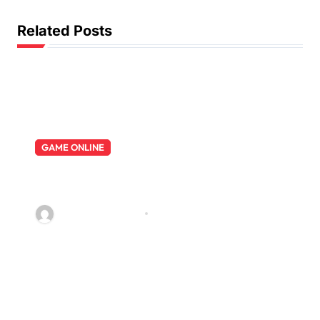
a
Related Posts
t
i
o
n
GAME ONLINE
Mengenal Lebih Dekat Rubah 4D
dan Maknanya
fOT8EJXjf0m8ov5
Jul 31, 2026