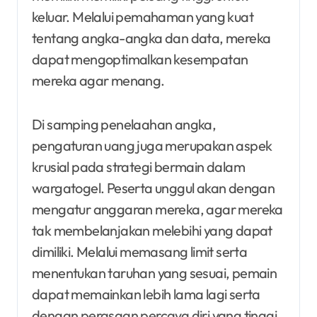
keluar. Melalui pemahaman yang kuat
tentang angka-angka dan data, mereka
dapat mengoptimalkan kesempatan
mereka agar menang.
Di samping penelaahan angka,
pengaturan uang juga merupakan aspek
krusial pada strategi bermain dalam
wargatogel. Peserta unggul akan dengan
mengatur anggaran mereka, agar mereka
tak membelanjakan melebihi yang dapat
dimiliki. Melalui memasang limit serta
menentukan taruhan yang sesuai, pemain
dapat memainkan lebih lama lagi serta
dengan perasaan percaya diri yang tinggi