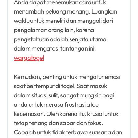
Anda dapat menemukan cara untuk
menambah peluang menang. Luangkan
waktu untuk meneliti dan menggali dari
pengalaman orang lain, karena
pengetahuan adalah senjata utama
dalam mengatasi tantangan ini.
wargatogel
Kemudian, penting untuk mengatur emosi
saat bertempur di togel. Saat masuk
dalam situasi sulit, sangat mungkin bagi
anda untuk merasa frustrasi atau
kecemasan. Oleh karena itu, krusial untuk
tetap tenang dan sabar dan fokus.
Cobalah untuk tidak terbawa suasana dan