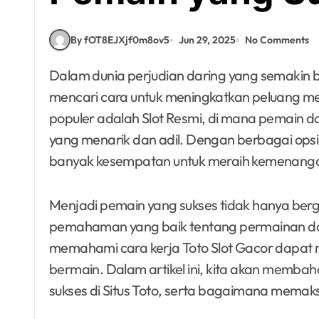
By fOT8EJXjf0m8ov5
Jun 29, 2025
No Comments
Dalam dunia perjudian daring yang semakin berkembang, banyak pemain yang berusaha
mencari cara untuk meningkatkan peluang mer
populer adalah Slot Resmi, di mana pemain 
yang menarik dan adil. Dengan berbagai opsi y
banyak kesempatan untuk meraih kemenang
Menjadi pemain yang sukses tidak hanya ber
pemahaman yang baik tentang permainan dan 
memahami cara kerja Toto Slot Gacor dapat
bermain. Dalam artikel ini, kita akan memba
sukses di Situs Toto, serta bagaimana mema