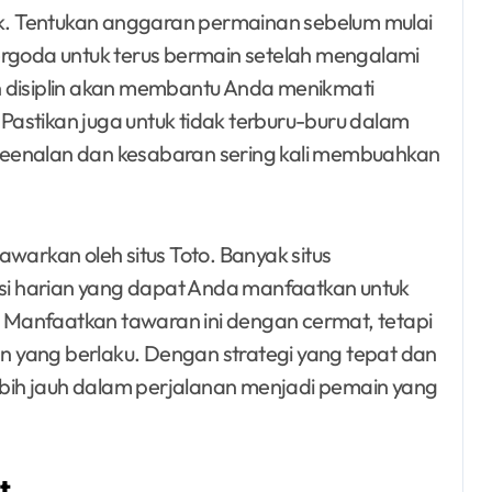
jak. Tentukan anggaran permainan sebelum mulai
ergoda untuk terus bermain setelah mengalami
n disiplin akan membantu Anda menikmati
astikan juga untuk tidak terburu-buru dalam
keenalan dan kesabaran sering kali membuahkan
warkan oleh situs Toto. Banyak situs
i harian yang dapat Anda manfaatkan untuk
Manfaatkan tawaran ini dengan cermat, tetapi
 yang berlaku. Dengan strategi yang tepat dan
bih jauh dalam perjalanan menjadi pemain yang
t