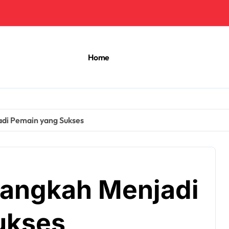
Home
adi Pemain yang Sukses
langkah Menjadi
ukses