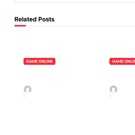
a
v
Related Posts
i
g
a
GAME ONLINE
GAME ONLI
t
Mengenal Lebih
Mengur
i
Dekat Rubah 4D
Misteri
dan Maknanya
kemena
o
fOT8EJXjf0m8ov5
fOT8EJ
yang si
Jul 31, 2026
Jul 28, 202
n
Togel On
Interne
sangat 