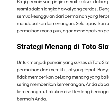
Bagi pemain yang ingin meraih sukses dalam pe
resmi adalah langkah awal yang cerdas. De
semua keunggulan dari permainan yang terp
mendapatkan kemenangan. Selalu pastikan unt
permainan mana pun, agar mendapatkan pe
Strategi Menang di Toto Slo
Untuk menjadi pemain yang sukses di Toto S
permainan dan memilih slot yang tepat. Ban
tidak memberikan peluang menang yang baik. 
sering memberikan kemenangan, Anda dapat
kemenangan. Lakukan riset tentang berbagai j
bermain Anda.