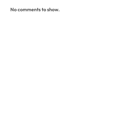
No comments to show.