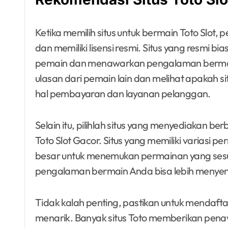
Ketika memilih situs untuk bermain Toto Slot,
dan memiliki lisensi resmi. Situs yang resmi
pemain dan menawarkan pengalaman bermai
ulasan dari pemain lain dan melihat apakah si
hal pembayaran dan layanan pelanggan.
Selain itu, pilihlah situs yang menyediakan be
Toto Slot Gacor. Situs yang memiliki variasi
besar untuk menemukan permainan yang sesu
pengalaman bermain Anda bisa lebih meny
Tidak kalah penting, pastikan untuk mendaft
menarik. Banyak situs Toto memberikan penaw