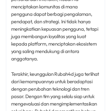
menciptakan komunitas di mana
pengguna dapat berbagi pengalaman,
pendapat, dan strategi. Ini tidak hanya
meningkatkan kepuasan pengguna, tetapi
juga membangun loyalitas yang kuat
kepada platform, menciptakan ekosistem
yang saling mendukung di antara
anggotanya.
Terakhir, keunggulan Rubah4d juga terlihat
dari kemampuannya untuk beradaptasi
dengan perubahan teknologi dan tren
pasar. Dengan tim yang selalu siap untuk
mengevaluasi dan mengimplementasikan