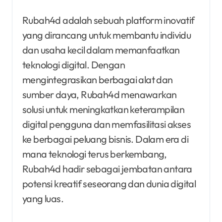
Rubah4d adalah sebuah platform inovatif
yang dirancang untuk membantu individu
dan usaha kecil dalam memanfaatkan
teknologi digital. Dengan
mengintegrasikan berbagai alat dan
sumber daya, Rubah4d menawarkan
solusi untuk meningkatkan keterampilan
digital pengguna dan memfasilitasi akses
ke berbagai peluang bisnis. Dalam era di
mana teknologi terus berkembang,
Rubah4d hadir sebagai jembatan antara
potensi kreatif seseorang dan dunia digital
yang luas.