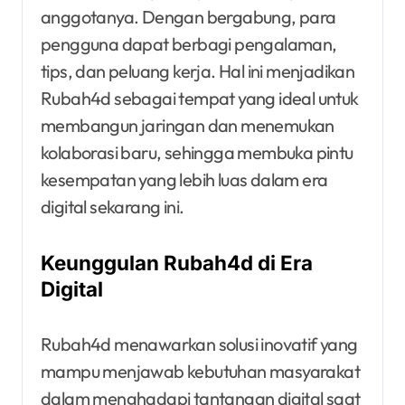
anggotanya. Dengan bergabung, para
pengguna dapat berbagi pengalaman,
tips, dan peluang kerja. Hal ini menjadikan
Rubah4d sebagai tempat yang ideal untuk
membangun jaringan dan menemukan
kolaborasi baru, sehingga membuka pintu
kesempatan yang lebih luas dalam era
digital sekarang ini.
Keunggulan Rubah4d di Era
Digital
Rubah4d menawarkan solusi inovatif yang
mampu menjawab kebutuhan masyarakat
dalam menghadapi tantangan digital saat