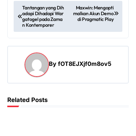
P
Tantangan yang Dih
Maxwin: Mengopti
adapi Dihadapi War
malkan Akun Demo
o
gatogel pada Zama
di Pragmatic Play
s
n Kontemporer
t
n
a
By
fOT8EJXjf0m8ov5
v
i
g
a
Related Posts
t
i
o
n