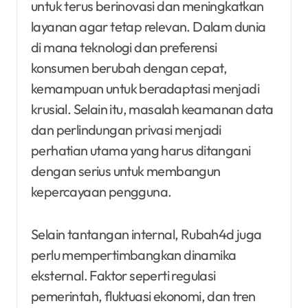
untuk terus berinovasi dan meningkatkan
layanan agar tetap relevan. Dalam dunia
di mana teknologi dan preferensi
konsumen berubah dengan cepat,
kemampuan untuk beradaptasi menjadi
krusial. Selain itu, masalah keamanan data
dan perlindungan privasi menjadi
perhatian utama yang harus ditangani
dengan serius untuk membangun
kepercayaan pengguna.
Selain tantangan internal, Rubah4d juga
perlu mempertimbangkan dinamika
eksternal. Faktor seperti regulasi
pemerintah, fluktuasi ekonomi, dan tren