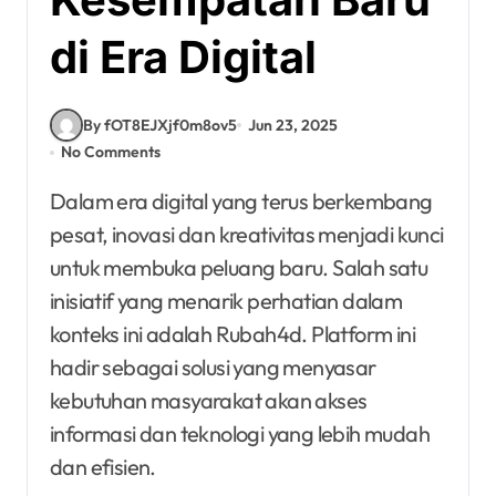
di Era Digital
By fOT8EJXjf0m8ov5
Jun 23, 2025
No Comments
Dalam era digital yang terus berkembang
pesat, inovasi dan kreativitas menjadi kunci
untuk membuka peluang baru. Salah satu
inisiatif yang menarik perhatian dalam
konteks ini adalah Rubah4d. Platform ini
hadir sebagai solusi yang menyasar
kebutuhan masyarakat akan akses
informasi dan teknologi yang lebih mudah
dan efisien.