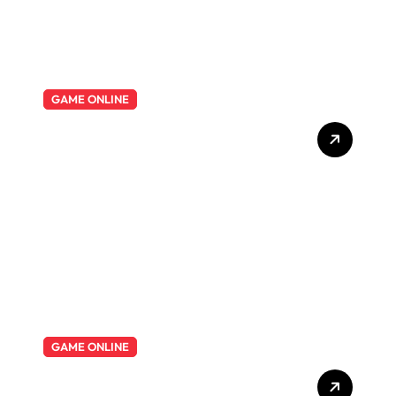
GAME ONLINE
Legenda dan Kenyataan
tentang Permainan Poker Di
Internet
GAME ONLINE
Rubah4d: Panduan