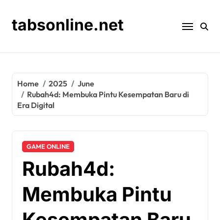
Skip
to
tabsonline.net
content
Home
2025
June
Rubah4d: Membuka Pintu Kesempatan Baru di
Era Digital
GAME ONLINE
Rubah4d:
Membuka Pintu
Kesempatan Baru