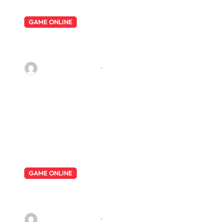
GAME ONLINE
Mengenal Lebih Dekat Rubah 4D
dan Maknanya
fOT8EJXjf0m8ov5
Jul 31, 2026
GAME ONLINE
Menguraikan Misteri Rakyat4D:
kemenangan yang signifikan
Togel Online di Internet yang
fOT8EJXjf0m8ov5
Jul 28, 2026