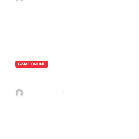
sangat Bergairah
GAME ONLINE
Legenda dan Kenyataan tentang
Permainan Poker Di Internet
fOT8EJXjf0m8ov5
Jul 26, 2026