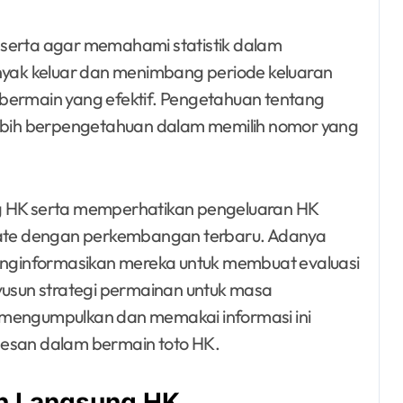
eserta agar memahami statistik dalam
ak keluar dan menimbang periode keluaran
bermain yang efektif. Pengetahuan tentang
bih berpengetahuan dalam memilih nomor yang
ng HK serta memperhatikan pengeluaran HK
-date dengan perkembangan terbaru. Adanya
menginformasikan mereka untuk membuat evaluasi
nyusun strategi permainan untuk masa
 mengumpulkan dan memakai informasi ini
sesan dalam bermain toto HK.
n Langsung HK