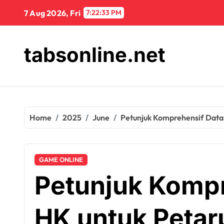
Skip
7 Aug 2026, Fri
7:22:34 PM
to
content
tabsonline.net
Home
2025
June
Petunjuk Komprehensif Data
GAME ONLINE
Petunjuk Kompr
HK untuk Petar