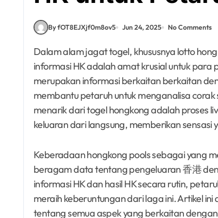
By fOT8EJXjf0m8ov5
Jun 24, 2025
No Comments
Dalam alam jagat togel, khususnya lotto hongkong, pengetahuan yang mendalam tentang
informasi HK adalah amat krusial untuk para
merupakan informasi berkaitan berkaitan de
membantu petaruh untuk menganalisa corak se
menarik dari togel hongkong adalah proses 
keluaran dari langsung, memberikan sensasi
Keberadaan hongkong pools sebagai yang m
beragam data tentang pengeluaran 香港 den
informasi HK dan hasil HK secara rutin, pet
meraih keberuntungan dari laga ini. Artikel
tentang semua aspek yang berkaitan dengan