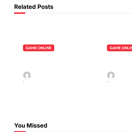
Related Posts
i
g
a
t
GAME ONLINE
GAME ONLI
i
Mengenal Lebih
Mengur
Dekat Rubah 4D
Misteri
o
dan Maknanya
kemena
fOT8EJXjf0m8ov5
fOT8EJ
n
yang si
Jul 31, 2026
Jul 28, 202
Togel On
Interne
sangat 
You Missed