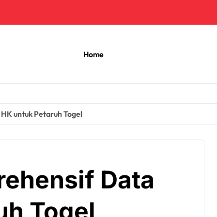
Home
 HK untuk Petaruh Togel
ehensif Data
uh Togel