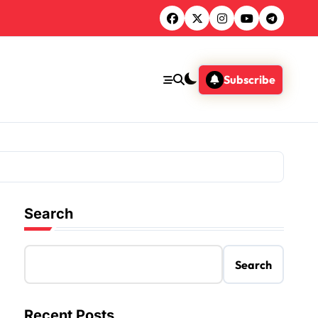
Subscribe
Search
Search
Recent Posts