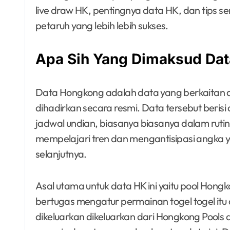
live draw HK, pentingnya data HK, dan tips se
petaruh yang lebih lebih sukses.
Apa Sih Yang Dimaksud Da
Data Hongkong adalah data yang berkaitan d
dihadirkan secara resmi. Data tersebut beris
jadwal undian, biasanya biasanya dalam rutin
mempelajari tren dan mengantisipasi angka 
selanjutnya.
Asal utama untuk data HK ini yaitu pool Hon
bertugas mengatur permainan togel togel itu
dikeluarkan dikeluarkan dari Hongkong Pools