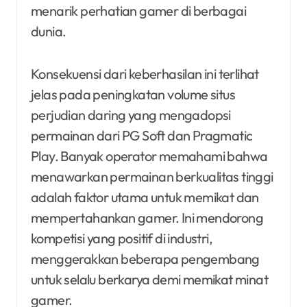
menarik perhatian gamer di berbagai
dunia.
Konsekuensi dari keberhasilan ini terlihat
jelas pada peningkatan volume situs
perjudian daring yang mengadopsi
permainan dari PG Soft dan Pragmatic
Play. Banyak operator memahami bahwa
menawarkan permainan berkualitas tinggi
adalah faktor utama untuk memikat dan
mempertahankan gamer. Ini mendorong
kompetisi yang positif di industri,
menggerakkan beberapa pengembang
untuk selalu berkarya demi memikat minat
gamer.