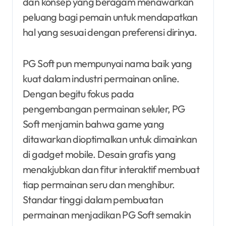
dan konsep yang beragam menawarkan
peluang bagi pemain untuk mendapatkan
hal yang sesuai dengan preferensi dirinya.
PG Soft pun mempunyai nama baik yang
kuat dalam industri permainan online.
Dengan begitu fokus pada
pengembangan permainan seluler, PG
Soft menjamin bahwa game yang
ditawarkan dioptimalkan untuk dimainkan
di gadget mobile. Desain grafis yang
menakjubkan dan fitur interaktif membuat
tiap permainan seru dan menghibur.
Standar tinggi dalam pembuatan
permainan menjadikan PG Soft semakin