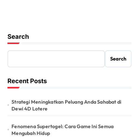
Search
Search
Recent Posts
Strategi Meningkatkan Peluang Anda Sahabat di
Dewi 4D Lotere
Fenomena Supertogel: Cara Game Ini Semua
Mengubah Hidup