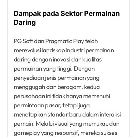
Dampak pada Sektor Permainan
Daring
PG Soft dan Pragmatic Play telah
merevolusi landskap industri permainan
daring dengan inovasi dan kualitas
permainan yang tinggi. Dengan
penyediaan jenis permainan yang
menggugah dan beragam, kedua
perusahaan ini tidak hanya memenuhi
permintaan pasar, tetapi juga
menetapkan standar baru dalam interaksi
pemain. Melalui visual yang memukau dan
gameplay yang responsif, mereka sukses