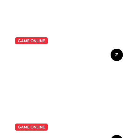
GAME ONLINE
Strategi Meningkatkan
Peluang Anda Sahabat di
Dewi 4D Lotere
GAME ONLINE
Fenomena Supertogel: Cara