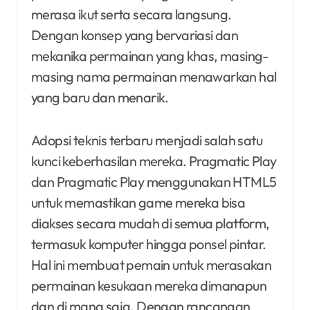
merasa ikut serta secara langsung.
Dengan konsep yang bervariasi dan
mekanika permainan yang khas, masing-
masing nama permainan menawarkan hal
yang baru dan menarik.
Adopsi teknis terbaru menjadi salah satu
kunci keberhasilan mereka. Pragmatic Play
dan Pragmatic Play menggunakan HTML5
untuk memastikan game mereka bisa
diakses secara mudah di semua platform,
termasuk komputer hingga ponsel pintar.
Hal ini membuat pemain untuk merasakan
permainan kesukaan mereka dimanapun
dan di mana saja. Dengan rancangan