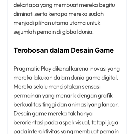
dekat apa yang membuat mereka begitu
diminati serta kenapa mereka sudah
menjadi pilihan utama utama untuk
sejumlah pemain di global dunia.
Terobosan dalam Desain Game
Pragmatic Play dikenal karena inovasi yang
mereka lakukan dalam dunia game digital.
Mereka selalu menciptakan sensasi
permainan yang menarik dengan grafik
berkualitas tinggi dan animasi yang lancar.
Desain game mereka tak hanya
berorientasi pada aspek visual, tetapi juga
pada interaktivitas yang membuat pemain