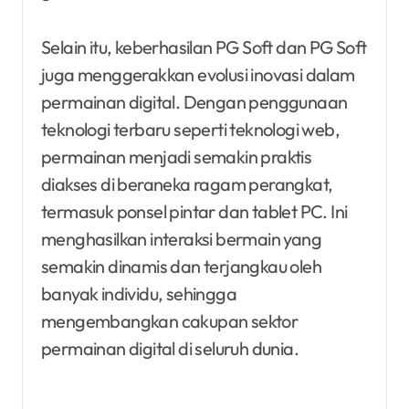
Selain itu, keberhasilan PG Soft dan PG Soft
juga menggerakkan evolusi inovasi dalam
permainan digital. Dengan penggunaan
teknologi terbaru seperti teknologi web,
permainan menjadi semakin praktis
diakses di beraneka ragam perangkat,
termasuk ponsel pintar dan tablet PC. Ini
menghasilkan interaksi bermain yang
semakin dinamis dan terjangkau oleh
banyak individu, sehingga
mengembangkan cakupan sektor
permainan digital di seluruh dunia.