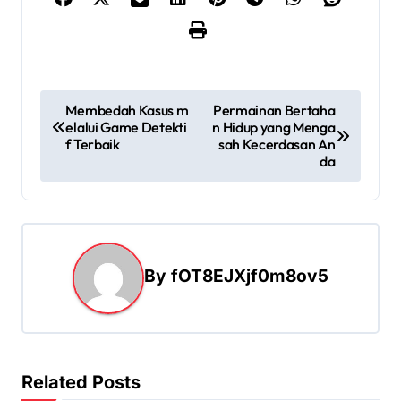
P
Membedah Kasus m
Permainan Bertaha
elalui Game Detekti
n Hidup yang Menga
o
f Terbaik
sah Kecerdasan An
s
da
t
n
a
By
fOT8EJXjf0m8ov5
v
i
g
a
Related Posts
t