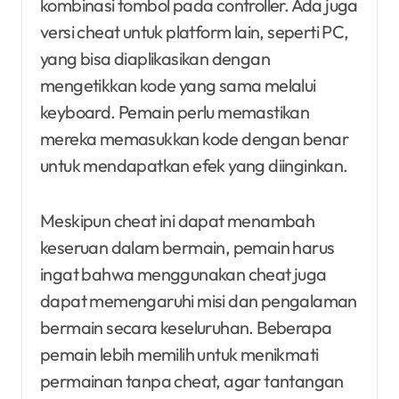
kombinasi tombol pada controller. Ada juga
versi cheat untuk platform lain, seperti PC,
yang bisa diaplikasikan dengan
mengetikkan kode yang sama melalui
keyboard. Pemain perlu memastikan
mereka memasukkan kode dengan benar
untuk mendapatkan efek yang diinginkan.
Meskipun cheat ini dapat menambah
keseruan dalam bermain, pemain harus
ingat bahwa menggunakan cheat juga
dapat memengaruhi misi dan pengalaman
bermain secara keseluruhan. Beberapa
pemain lebih memilih untuk menikmati
permainan tanpa cheat, agar tantangan