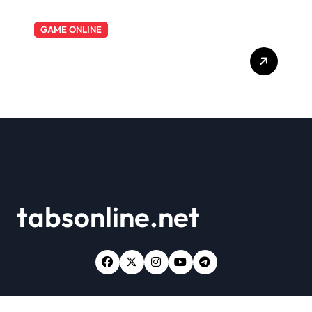
GAME ONLINE
Rubah4d: Panduan
Lengkap untuk Pemula
tabsonline.net