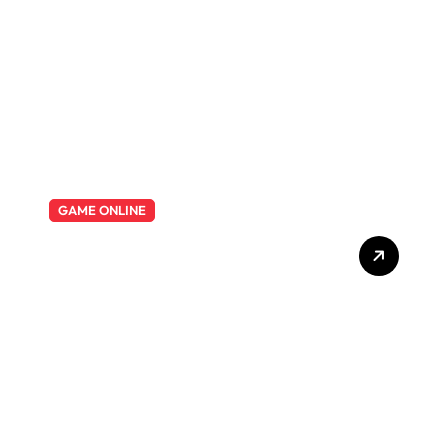
yang signifikan Togel Online
di Internet yang sangat
Bergairah
GAME ONLINE
Legenda dan Kenyataan
tentang Permainan Poker Di
Internet