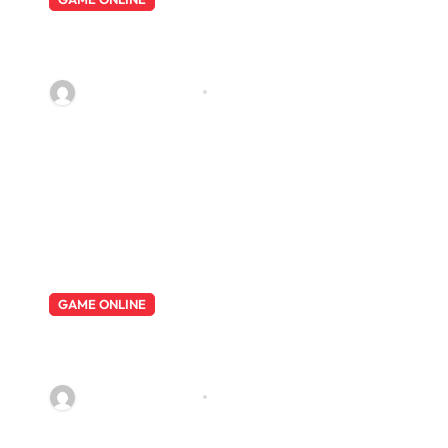
Menguraikan Misteri Rakyat4D:
kemenangan yang signifikan
Togel Online di Internet yang
fOT8EJXjf0m8ov5
Jul 28, 2026
sangat Bergairah
GAME ONLINE
Legenda dan Kenyataan tentang
Permainan Poker Di Internet
fOT8EJXjf0m8ov5
Jul 26, 2026