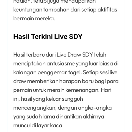
hadiah, tetapi juga mendapatkan
keuntungan tambahan dari setiap aktifitas
bermain mereka.
Hasil Terkini Live SDY
Hasil terbaru dari Live Draw SDY telah
menciptakan antusiasme yang luar biasa di
kalangan penggemar togel. Setiap sesi live
draw memberikan harapan baru bagi para
pemain untuk meraih kemenangan. Hari
ini, hasil yang keluar sungguh
mencengangkan, dengan angka-angka
yang sudah lama dinantikan akhirnya
muncul di layar kaca.