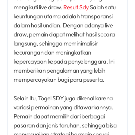
mengikuti live draw.
Result Sdy
Salah satu
keuntungan utama adalah transparansi
dalam hasil undian. Dengan adanya live
draw, pemain dapat melihat hasil secara
langsung, sehingga meminimalisir
kecurangan dan meningkatkan
kepercayaan kepada penyelenggara. Ini
memberikan pengalaman yang lebih
mempercayakan bagi para peserta.
Selain itu, Togel SDY juga dikenal karena
variasi permainan yang ditawarkannya.
Pemain dapat memilih dari berbagai
pasaran dan jenis taruhan, sehingga bisa
menyesuaikan strategi bermain sesuai