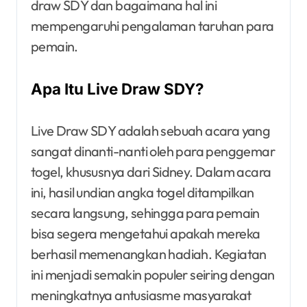
draw SDY dan bagaimana hal ini
mempengaruhi pengalaman taruhan para
pemain.
Apa Itu Live Draw SDY?
Live Draw SDY adalah sebuah acara yang
sangat dinanti-nanti oleh para penggemar
togel, khususnya dari Sidney. Dalam acara
ini, hasil undian angka togel ditampilkan
secara langsung, sehingga para pemain
bisa segera mengetahui apakah mereka
berhasil memenangkan hadiah. Kegiatan
ini menjadi semakin populer seiring dengan
meningkatnya antusiasme masyarakat