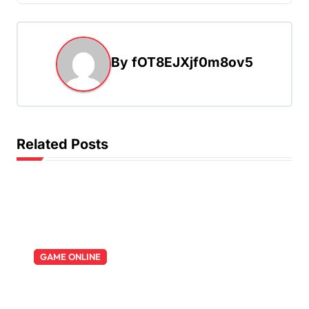
n
a
By
fOT8EJXjf0m8ov5
v
i
g
a
Related Posts
t
i
o
n
GAME ONLINE
Mengenal Lebih Dekat Rubah 4D
dan Maknanya