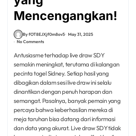
Mencengangkan!
By fOT8EJXjf0m8ov5
May 31, 2025
No Comments
Antusiasme terhadap live draw SDY
semakin meningkat, terutama di kalangan
pecinta togel Sidney. Setiap hasil yang
dibagikan dalam sesi live draw ini selalu
dinantikan dengan penuh harapan dan
semangat. Pasalnya, banyak pemain yang
percaya bahwa keberhasilan mereka di
meja taruhan bisa datang dari informasi
dan data yang akurat. Live draw SDY tidak