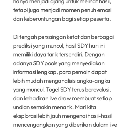
hanya menjadi ajang untuk melihat hasil,
tetapi juga menjadi momen penuh emosi
dan keberuntungan bagi setiap peserta.
Di tengah persaingan ketat dan berbagai
prediksi yang muncul, hasil SDY hari ini
memiliki daya tarik tersendiri. Dengan
adanya SDY pools yang menyediakan
informasi lengkap, para pemain dapat
lebih mudah menganalisis angka-angka
yang muncul. Togel SDY terus berevolusi,
dan kehadiran live draw membuat setiap
undian semakin menarik. Mari kita
eksplorasi lebih jauh mengenai hasil-hasil
mencengangkan yang diberikan dalam live